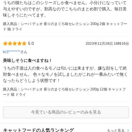
うちの猫たちはこのシリーズしか食べません。小分けになっていて
与えやすいのですが、割高なのでこちらのまとめ割で購入。毎日美
味しそうにたべてます。
購入商品：シーバ デュオ 香りのまぐろ味セレクション 200g 2個 キャットフー
ド 猫 ドライ
5.0
2023年12月28日 18時16分
kc3********
さん
美味しそうに食べますね！
うちの子達は人の食べるモノは匂いには来ますが、嫌な顔をして絶
対食べません。 色々なモノを試しましたがこれが一番みたいで無く
なったらどうしよう状態です！
購入商品：シーバ デュオ 香りのまぐろ味セレクション 200g 12個 キャットフ
ード 猫 ドライ
今見ている商品のレビューのみを見る
キャットフードの人気ランキング
もっと見る