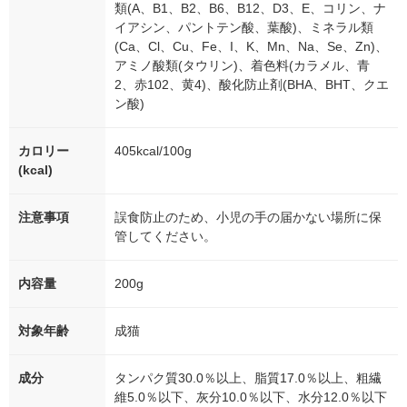
類(A、B1、B2、B6、B12、D3、E、コリン、ナ
イアシン、パントテン酸、葉酸)、ミネラル類
(Ca、Cl、Cu、Fe、I、K、Mn、Na、Se、Zn)、
アミノ酸類(タウリン)、着色料(カラメル、青
2、赤102、黄4)、酸化防止剤(BHA、BHT、クエ
ン酸)
カロリー
405kcal/100g
(kcal)
注意事項
誤食防止のため、小児の手の届かない場所に保
管してください。
内容量
200g
対象年齢
成猫
成分
タンパク質30.0％以上、脂質17.0％以上、粗繊
維5.0％以下、灰分10.0％以下、水分12.0％以下