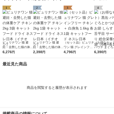
1
2
3
4
ピュリナワン 猫 避
ピュリナワン 猫 避
（セット品）ピュリナ
（お得なセッ
妊・去勢した猫の体重
妊・去勢した猫の体重
ワン 猫 グレインフリ
パウチ まぐろ
ケア チキン 2kg 3袋
6,276
ケア チキン 2kg 1袋
2,398
ー チキン ＋ 白身魚 1.
4,796
お かつお節 し
6,390
円
円
円
円
キャットフード ドラ
キャットフード ドラ
6kg 各1袋 キャットフ
さみ 舌平目 
イ ネスレ日本（イチ
イ ネスレ日本（イチ
ード ネスレ日本
入り 総合栄養食
最近見た商品
オシ）
オシ）
（6種×各12
商品を閲覧すると履歴が表示されます
掲載商品の情報について