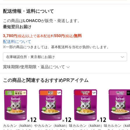
配送情報・送料について
この商品は
LOHACO
が販売・発送します。
最短翌日お届け
3,780
550
無料
円
(税込)以上で基本配送料
円
(税込)
配送料について
※
一部の商品につきましては、基本配送料を当社が負担いたします。
在庫確認住所：東京都にお届け
賞味期限/使用期限・返品について
この商品と関連するおすすめPRアイテム
カルカン（kalkan）や
カルカン（kalkan）味
カルカン（kalkan）味
カルカン（kal