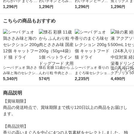
わらかパテ まぐろ た
わいチキン とろみ仕
わいチキン ビーフ入
魚ミックス ま
い入り 着色料・発色
1,296
立て 60g 12袋 マース
1,296
り とろみ仕立て 60g
1,296
かつお・たい入
1,296
円
円
円
円
剤 無添加 60g 12袋 キ
ジャパン キャットフ
12袋 マースジャパン
リー仕立て 60
ャットフード ウェッ
ード ウェット
キャットフード ウェ
キャットフード
こちらの商品もおすすめ
ト
ット
ット
シーバ デュオ 鶏ささ
懐石 彩膳 11歳から ふ
シーバ デュオ 香りの
味の素 経口補
み味と海のセレクショ
んわり粒 牛肉とささ
まぐろ味セレクション
クアソリタ 500
ン 200g 12個 キャッ
5,340
み味 国産 200g（50g
574
200g 5個 キャットフ
2,235
セット（24本
4,490
円
円
円
円
トフード 猫 ドライ
×4袋）1個 ペットライ
ード 猫 ドライ
【 熱中症対策
ン ドッグフード 犬用
水 栄養ドリン
商品説明
ーツドリンク 
【賞味期限】

商品の発送時点で、賞味期限まで残り120日以上の商品をお届けし
ます。

【商品説明】

香りの高いまぐろを中心に4つの人気素材をセレクトしました。 独