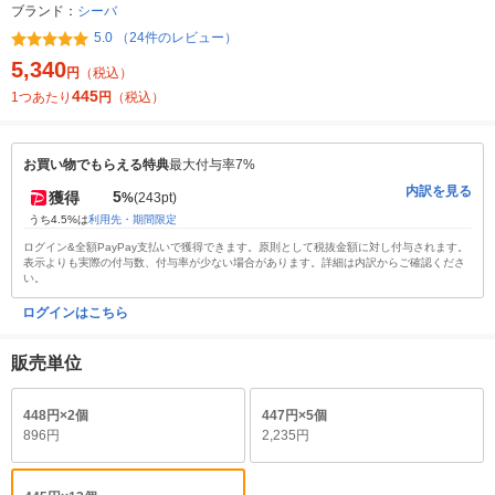
ブランド：
シーバ
5.0 （24件のレビュー）
5,340
円
（税込）
445
1つあたり
円
（税込）
お買い物でもらえる特典
最大付与率7%
内訳を見る
5
獲得
%
(243pt)
うち4.5%は
利用先・期間限定
ログイン&全額PayPay支払いで獲得できます。原則として税抜金額に対し付与されます。
表示よりも実際の付与数、付与率が少ない場合があります。詳細は内訳からご確認くださ
い。
ログインはこちら
販売単位
448円×2個
447円×5個
896円
2,235円