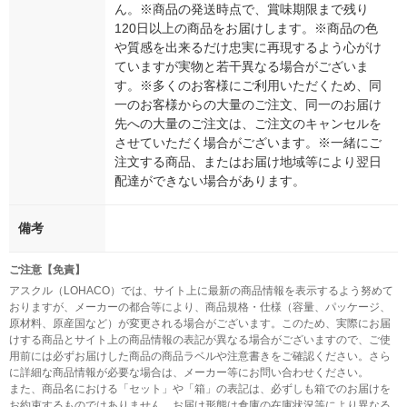
ん。※商品の発送時点で、賞味期限まで残り
120日以上の商品をお届けします。※商品の色
や質感を出来るだけ忠実に再現するよう心がけ
ていますが実物と若干異なる場合がございま
す。※多くのお客様にご利用いただくため、同
一のお客様からの大量のご注文、同一のお届け
先への大量のご注文は、ご注文のキャンセルを
させていただく場合がございます。※一緒にご
注文する商品、またはお届け地域等により翌日
配達ができない場合があります。
備考
ご注意【免責】
アスクル（LOHACO）では、サイト上に最新の商品情報を表示するよう努めて
おりますが、メーカーの都合等により、商品規格・仕様（容量、パッケージ、
原材料、原産国など）が変更される場合がございます。このため、実際にお届
けする商品とサイト上の商品情報の表記が異なる場合がございますので、ご使
用前には必ずお届けした商品の商品ラベルや注意書きをご確認ください。さら
に詳細な商品情報が必要な場合は、メーカー等にお問い合わせください。
また、商品名における「セット」や「箱」の表記は、必ずしも箱でのお届けを
お約束するものではありません。お届け形態は倉庫の在庫状況等により異なる