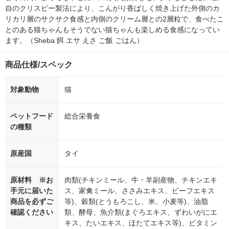
自のクリスピー製法により、こんがり香ばしく焼き上げた外側のカ
リカリ層のサクサク食感と内側のクリーム層との2層粒で、食べたこ
とのある猫ちゃんもそうでない猫ちゃんも楽しめる食感になってい
ます。（Sheba 餌 エサ えさ ご飯 ごはん）
商品仕様/スペック
対象動物
猫
ペットフード
総合栄養食
の種類
原産国
タイ
原材料 ※お
肉類(チキンミール、牛・羊副産物、チキンエキ
手元に届いた
ス、家禽ミール、ささみエキス、ビーフエキス
商品を必ずご
等)、穀類(とうもろこし、米、小麦等)、油脂
確認ください
類、酵母、魚介類(まぐろエキス、ずわいがにエ
キス、たいエキス、ほたてエキス等)、ビタミン