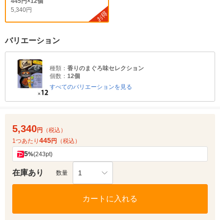
445円×12個
5,340円
お得
バリエーション
種類：
香りのまぐろ味セレクション
個数：
12個
すべてのバリエーションを見る
5,340
円
（税込）
445
1つあたり
円
（税込）
5
%
(243pt)
在庫あり
1
数量
カートに入れる