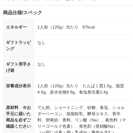
商品仕様/スペック
エネルギー
1人前（120g）当たり 87kcal
ギフトラッピ
なし
ング
ギフト用手さ
なし
げ袋
栄養成分表示
1人前（120g）当たり たんぱく質1.5g、脂質
4.6g、炭水化物9.9g、食塩相当量2.4g
原材料 ※お
でん粉、ショートニング、砂糖、食塩、ショル
手元に届いた
ダーベーコン、脱脂粉乳、酵母エキス、香辛
商品を必ずご
料、卵黄紛、香料、リン酸（Na）、着色料（マ
確認ください
リーゴールド色素）、発色剤（亜硝酸Na）、
（一部に小麦・卵・乳成分・豚肉を含む）