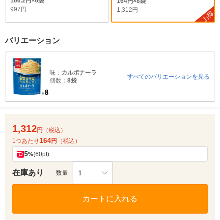
166.2円×6袋
164円×8袋
997円
1,312円
お得
バリエーション
味：
カルボナーラ
すべてのバリエーションを見る
個数：
8袋
1,312
円
（税込）
164
1つあたり
円
（税込）
5
%
(60pt)
在庫あり
1
数量
カートに入れる