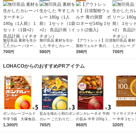
無印良品 素材を生か
無印良品 素材を生か
【アウトレット】日清
無印良品 素材
したカレー バターチ
した 牛すじカレー 18
製粉ウェルナ 青の洞
したカレー グ
キン 180g（1人前） 1
700
0g（1人前） 1セット
580
窟 ボロネーゼ140g
398
180g（1人前
700
円
円
円
円
セット（1袋×2） 良品
（1袋×2） 良品計画
1セット(2個入)
ト（1袋×2）
計画（イチオシ）
（イチオシ）
（イチオシ）
LOHACOからのおすすめPRアイテム
ボンカレーゴールド
旨みを味わう和のボン
ボンカレーネオ 牛肉
マイサイズチ
中辛 5個 大塚食品
カレー こだわりだし
の旨み 中辛 200g 1セ
ー 中辛 1セッ
レンジ対応
1,300
の和風カレー 中辛
765
ット（1個×3）大塚食
960
（100g）×2）
320
円
円
円
円
1セット（1個（210
品 レトルトカレー レ
cal レンジ
g）×3） レンジ対応
ンジ対応
ルト 大塚食品