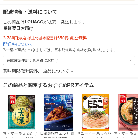
配送情報・送料について
この商品は
LOHACO
が販売・発送します。
最短翌日お届け
3,780
550
無料
円
(税込)以上で基本配送料
円
(税込)
配送料について
※
一部の商品につきましては、基本配送料を当社が負担いたします。
在庫確認住所：東京都にお届け
賞味期限/使用期限・返品について
この商品と関連するおすすめPRアイテム
マ・マー あえるだけ
日清製粉ウェルナ 青
キユーピー あえるパ
マ・マー あえ