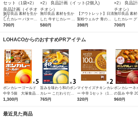
無印良品 素材を生か
無印良品 素材を生か
【アウトレット】日清
無印良品 素材
したカレー バターチ
した 牛すじカレー 18
製粉ウェルナ 青の洞
したカレー グ
キン 180g（1人前） 1
700
0g（1人前） 1セット
580
窟 ボロネーゼ140g
398
180g（1人前
700
円
円
円
円
セット（1袋×2） 良品
（1袋×2） 良品計画
1セット(2個入)
ト（1袋×2）
計画（イチオシ）
（イチオシ）
（イチオシ）
LOHACOからのおすすめPRアイテム
ボンカレーゴールド
旨みを味わう和のボン
マイサイズチキンカレ
ボンカレーネオ
中辛 5個 大塚食品
カレー こだわりだし
ー 中辛 1セット（1個
の旨み 中辛 20
レンジ対応
1,300
の和風カレー 中辛
765
（100g）×2） 100k
320
ット（1個×3
960
円
円
円
円
1セット（1個（210
cal レンジ対応レト
品 レトルトカ
g）×3） レンジ対応
ルト 大塚食品
ンジ対応
最近見た商品
1セット（1個×3）