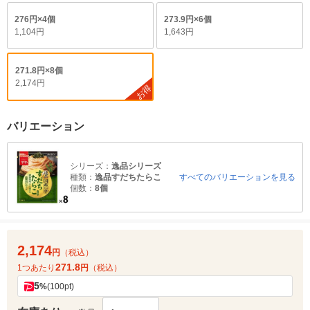
276円×4個
273.9円×6個
1,104円
1,643円
271.8円×8個
2,174円
お得
バリエーション
シリーズ：
逸品シリーズ
種類：
逸品すだちたらこ
すべてのバリエーションを見る
個数：
8個
2,174
円
（税込）
271.8
1つあたり
円
（税込）
5
%
(100pt)