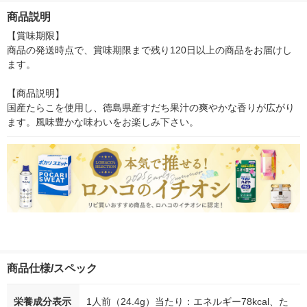
こ100%使用 1セット
こ100%使用 1セット
こ100%使用 1個
大勝軒 復刻版
商品説明
（6個）
（2個）
点）
【賞味期限】

商品の発送時点で、賞味期限まで残り120日以上の商品をお届けし
ます。

【商品説明】

国産たらこを使用し、徳島県産すだち果汁の爽やかな香りが広がり
ます。風味豊かな味わいをお楽しみ下さい。
商品仕様/スペック
栄養成分表示
1人前（24.4g）当たり：エネルギー78kcal、た