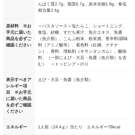
んぱく質2.7g、脂質6.7g、炭水化物1.8g、食塩
相当量2.4g
原材料 ※お
＜パスタソース＞塩たらこ、ショートニング、
手元に届いた
食塩、砂糖、すだち果汁、魚介エキス、魚醤
商品を必ずご
（魚介類）、こんぶ粉末、粉末酒、香辛料/調味
確認ください
料（アミノ酸等）、着色料（紅麹、クチナ
シ）、香料、増粘剤（キサンタンガム）、酸味
料、（一部にえび・大豆・魚醤（魚介類）を含
む） ＜トッピング＞のり
表示すべきア
えび・大豆・魚醤（魚介類）
レルギー項
目 ※お手元
に届いた商品
を必ずご確認
ください
エネルギー
1人前（24.4ｇ）当たり エネルギー78kcal