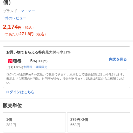
個）
ブランド：
マ・マー
1件のレビュー
2,174
円
（税込）
271.8
1つあたり
円
（税込）
お買い物でもらえる特典
最大付与率11%
内訳を見る
5
獲得
%
(100pt)
うち4.5%は
利用先・期間限定
ログイン&全額PayPay支払いで獲得できます。原則として税抜金額に対し付与されます。
表示よりも実際の付与数、付与率が少ない場合があります。詳細は内訳からご確認くださ
い。
ログインはこちら
販売単位
1個
279円×2個
282円
558円