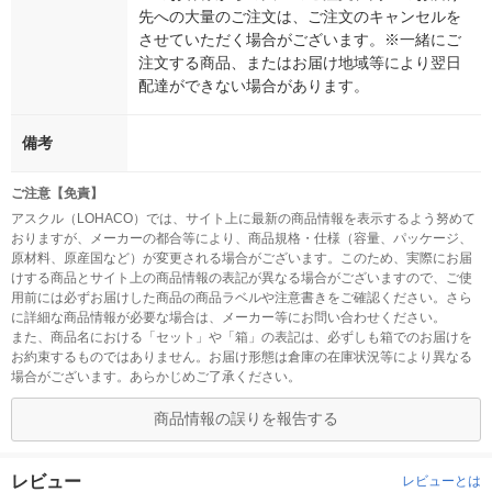
先への大量のご注文は、ご注文のキャンセルを
させていただく場合がございます。※一緒にご
注文する商品、またはお届け地域等により翌日
配達ができない場合があります。
備考
ご注意【免責】
アスクル（LOHACO）では、サイト上に最新の商品情報を表示するよう努めて
おりますが、メーカーの都合等により、商品規格・仕様（容量、パッケージ、
原材料、原産国など）が変更される場合がございます。このため、実際にお届
けする商品とサイト上の商品情報の表記が異なる場合がございますので、ご使
用前には必ずお届けした商品の商品ラベルや注意書きをご確認ください。さら
に詳細な商品情報が必要な場合は、メーカー等にお問い合わせください。
また、商品名における「セット」や「箱」の表記は、必ずしも箱でのお届けを
お約束するものではありません。お届け形態は倉庫の在庫状況等により異なる
場合がございます。あらかじめご了承ください。
商品情報の誤りを報告する
レビュー
レビューとは