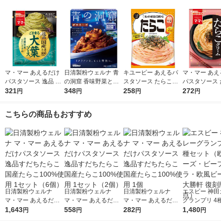
マ・マー あえるだけ
日清製粉ウェルナ 青
キユーピー あえるパ
マ・マー あえ
パスタソース 逸品 ご
の洞窟 香味野菜とハ
スタソース たらこ（1
パスタソース 
ま香る大葉ソース ＜1
321
ーブ引き立つボロネー
348
人前×2）1個
258
クリーム 生風
272
円
円
円
円
人前×2＞ 1個 日清製
ゼ 1人前 (140g) 1個
前×2 1個
粉ウェルナ
こちらの商品もおすすめ
日清製粉ウェルナ
日清製粉ウェルナ
日清製粉ウェルナ
エスビー 神田
マ・マー あえるだけ
マ・マー あえるだけ
マ・マー あえるだけ
グランプリ 4
パスタソース 逸品す
1,643
パスタソース 逸品す
558
パスタソース 逸品す
282
（欧風チーズ
1,480
円
円
円
円
だちたらこ 国産たら
だちたらこ 国産たら
だちたらこ 国産たら
マサラ・欧風