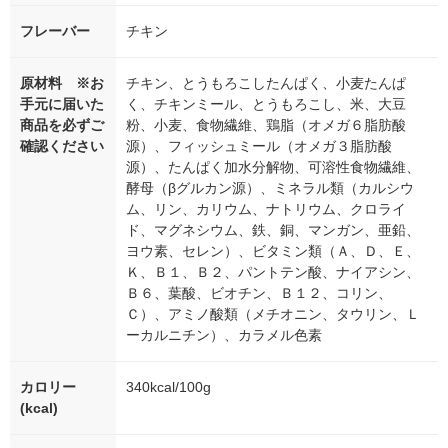
フレーバー
チキン
原材料 ※お
チキン、とうもろこしたんぱく、小麦たんぱ
手元に届いた
く、チキンミール、とうもろこし、米、大豆
商品を必ずご
粉、小麦、食物繊維、鶏脂（オメガ６脂肪酸
確認ください
源）、フィッシュミール（オメガ３脂肪酸
源）、たんぱく加水分解物、可溶性食物繊維、
酵母（βグルカン源）、ミネラル類（カルシウ
ム、リン、カリウム、ナトリウム、クロライ
ド、マグネシウム、鉄、銅、マンガン、亜鉛、
ヨウ素、セレン）、ビタミン類（Ａ、Ｄ、Ｅ、
Ｋ、Ｂ１、Ｂ２、パントテン酸、ナイアシン、
Ｂ６、葉酸、ビオチン、Ｂ１２、コリン、
Ｃ）、アミノ酸類（メチオニン、タウリン、Ｌ
ーカルニチン）、カラメル色素
カロリー
340kcal/100g
(kcal)