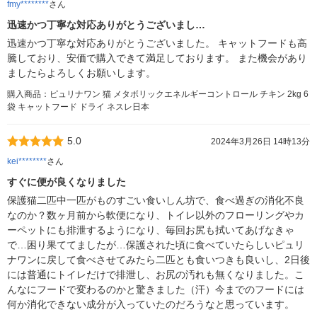
fmy********
さん
迅速かつ丁寧な対応ありがとうございまし…
迅速かつ丁寧な対応ありがとうございました。 キャットフードも高
騰しており、安価で購入できて満足しております。 また機会があり
ましたらよろしくお願いします。
購入商品：ピュリナワン 猫 メタボリックエネルギーコントロール チキン 2kg 6
袋 キャットフード ドライ ネスレ日本
5.0
2024年3月26日 14時13分
kei********
さん
すぐに便が良くなりました
保護猫二匹中一匹がものすごい食いしん坊で、食べ過ぎの消化不良
なのか？数ヶ月前から軟便になり、トイレ以外のフローリングやカ
ーペットにも排泄するようになり、毎回お尻も拭いてあげなきゃ
で…困り果ててましたが…保護された頃に食べていたらしいピュリ
ナワンに戻して食べさせてみたら二匹とも食いつきも良いし、2日後
には普通にトイレだけで排泄し、お尻の汚れも無くなりました。こ
んなにフードで変わるのかと驚きました（汗）今までのフードには
何か消化できない成分が入っていたのだろうなと思っています。