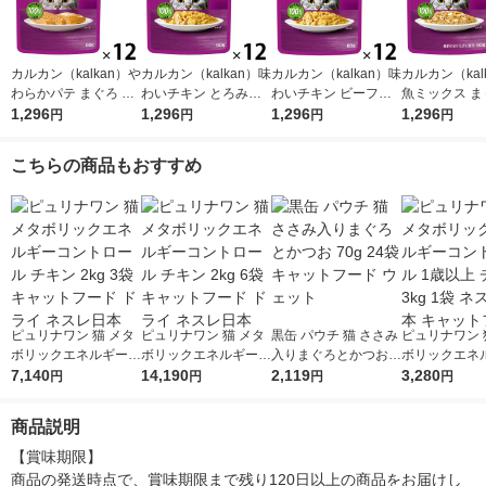
カルカン（kalkan）や
カルカン（kalkan）味
カルカン（kalkan）味
カルカン（kal
わらかパテ まぐろ た
わいチキン とろみ仕
わいチキン ビーフ入
魚ミックス ま
い入り 着色料・発色
1,296
立て 60g 12袋 マース
1,296
り とろみ仕立て 60g
1,296
かつお・たい入
1,296
円
円
円
円
剤 無添加 60g 12袋 キ
ジャパン キャットフ
12袋 マースジャパン
リー仕立て 60
ャットフード ウェッ
ード ウェット
キャットフード ウェ
キャットフード
こちらの商品もおすすめ
ト
ット
ット
ピュリナワン 猫 メタ
ピュリナワン 猫 メタ
黒缶 パウチ 猫 ささみ
ピュリナワン 
ボリックエネルギーコ
ボリックエネルギーコ
入りまぐろとかつお 7
ボリックエネ
ントロール チキン 2k
7,140
ントロール チキン 2k
14,190
0g 24袋 キャットフー
2,119
ントロール 1
3,280
円
円
円
円
g 3袋 キャットフード
g 6袋 キャットフード
ド ウェット
チキン 3kg 1
ドライ ネスレ日本
ドライ ネスレ日本
日本 キャット
商品説明
【賞味期限】

商品の発送時点で、賞味期限まで残り120日以上の商品をお届けし