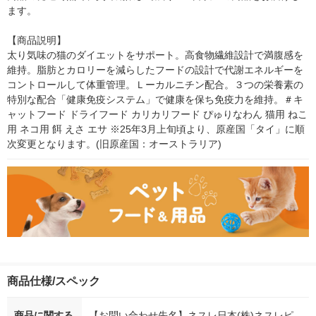
ます。

【商品説明】

太り気味の猫のダイエットをサポート。高食物繊維設計で満腹感を
維持。脂肪とカロリーを減らしたフードの設計で代謝エネルギーを
コントロールして体重管理。Ｌーカルニチン配合。３つの栄養素の
特別な配合「健康免疫システム」で健康を保ち免疫力を維持。＃キ
ャットフード ドライフード カリカリフード ぴゅりなわん 猫用 ねこ
用 ネコ用 餌 えさ エサ ※25年3月上旬頃より、原産国「タイ」に順
次変更となります。(旧原産国：オーストラリア)
商品仕様/スペック
商品に関する
【お問い合わせ先名】ネスレ日本(株)ネスレピ