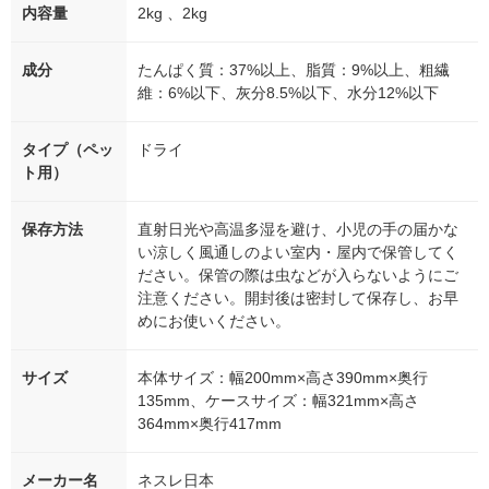
内容量
2kg 、2kg
成分
たんぱく質：37%以上、脂質：9%以上、粗繊
維：6%以下、灰分8.5%以下、水分12%以下
タイプ（ペッ
ドライ
ト用）
保存方法
直射日光や高温多湿を避け、小児の手の届かな
い涼しく風通しのよい室内・屋内で保管してく
ださい。保管の際は虫などが入らないようにご
注意ください。開封後は密封して保存し、お早
めにお使いください。
サイズ
本体サイズ：幅200mm×高さ390mm×奥行
135mm、ケースサイズ：幅321mm×高さ
364mm×奥行417mm
メーカー名
ネスレ日本