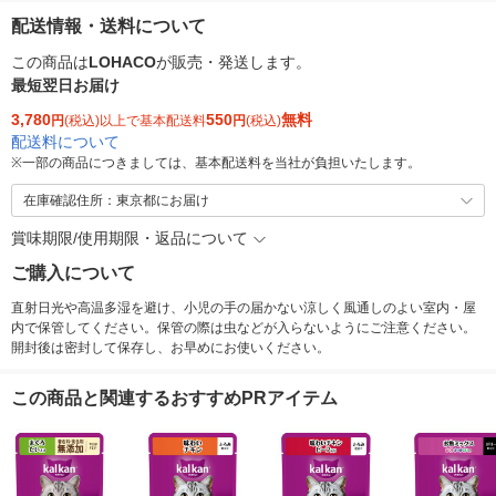
配送情報・送料について
この商品は
LOHACO
が販売・発送します。
最短翌日お届け
3,780
550
無料
円
(税込)以上で基本配送料
円
(税込)
配送料について
※
一部の商品につきましては、基本配送料を当社が負担いたします。
在庫確認住所：東京都にお届け
賞味期限/使用期限・返品について
ご購入について
直射日光や高温多湿を避け、小児の手の届かない涼しく風通しのよい室内・屋
内で保管してください。保管の際は虫などが入らないようにご注意ください。
開封後は密封して保存し、お早めにお使いください。
この商品と関連するおすすめPRアイテム