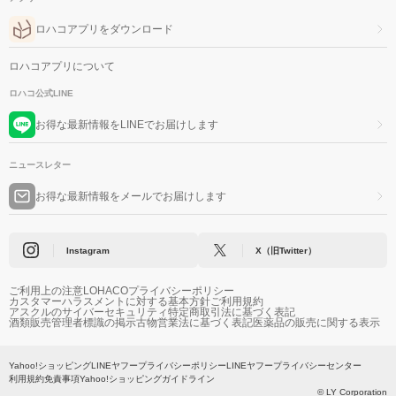
ロハコアプリをダウンロード
ロハコアプリについて
ロハコ公式LINE
お得な最新情報をLINEでお届けします
ニュースレター
お得な最新情報をメールでお届けします
Instagram
X（旧Twitter）
ご利用上の注意
LOHACOプライバシーポリシー
カスタマーハラスメントに対する基本方針
ご利用規約
アスクルのサイバーセキュリティ
特定商取引法に基づく表記
酒類販売管理者標識の掲示
古物営業法に基づく表記
医薬品の販売に関する表示
Yahoo!ショッピング
LINEヤフープライバシーポリシー
LINEヤフープライバシーセンター
利用規約
免責事項
Yahoo!ショッピングガイドライン
© LY Corporation