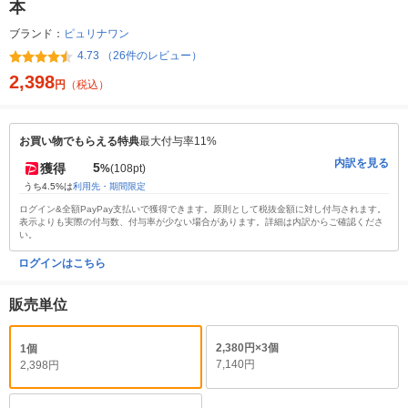
本
ブランド：
ピュリナワン
4.73 （26件のレビュー）
2,398
円
（税込）
お買い物でもらえる特典
最大付与率11%
内訳を見る
5
獲得
%
(108pt)
うち4.5%は
利用先・期間限定
ログイン&全額PayPay支払いで獲得できます。原則として税抜金額に対し付与されます。
表示よりも実際の付与数、付与率が少ない場合があります。詳細は内訳からご確認くださ
い。
ログインはこちら
販売単位
2,380円×3個
1個
7,140円
2,398円