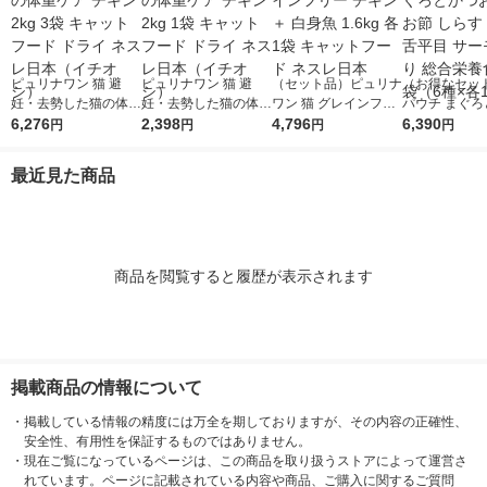
ピュリナワン 猫 避
ピュリナワン 猫 避
（セット品）ピュリナ
（お得なセッ
妊・去勢した猫の体重
妊・去勢した猫の体重
ワン 猫 グレインフリ
パウチ まぐろ
ケア チキン 2kg 3袋
6,276
ケア チキン 2kg 1袋
2,398
ー チキン ＋ 白身魚 1.
4,796
お かつお節 し
6,390
円
円
円
円
キャットフード ドラ
キャットフード ドラ
6kg 各1袋 キャットフ
さみ 舌平目 
イ ネスレ日本（イチ
イ ネスレ日本（イチ
ード ネスレ日本
入り 総合栄養食
最近見た商品
オシ）
オシ）
（6種×各12
商品を閲覧すると履歴が表示されます
掲載商品の情報について
・
掲載している情報の精度には万全を期しておりますが、その内容の正確性、
安全性、有用性を保証するものではありません。
・
現在ご覧になっているページは、この商品を取り扱うストアによって運営さ
れています。ページに記載されている内容や商品、ご購入に関するご質問