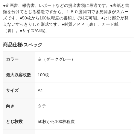
●企画書、報告書、レポートなどの提出書類に最適です。●表紙と書
類を分けてとじる構造ですから、１８０度開閉でき見開きがスムー
ズです。●50枚から100枚程度の書類まで対応可能。●とじ部分が見
えないすっきりした形式です。●材質／ＰＰ（表）、カード紙
（裏）。●サイズ/A4縦。
商品仕様/スペック
カラー
灰（ダークグレー）
最大収容枚数
100枚
サイズ
A4
向き
タテ
とじ枚数
50枚から100枚程度