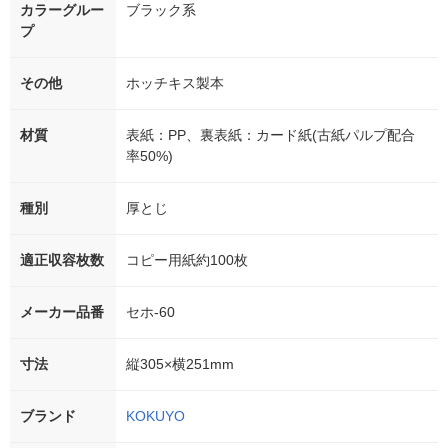
カラーグルー
ブラック系
プ
その他
ホッチキス製本
材質
表紙：PP、裏表紙：カード紙(古紙パルプ配合
率50%)
種別
厚とじ
適正収容枚数
コピー用紙約100枚
メーカー品番
セホ-60
寸法
縦305×横251mm
ブランド
KOKUYO