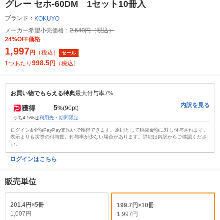
グレー セホ-60DM 1セット10冊入
ブランド：
KOKUYO
メーカー希望小売価格：
2,640円（税込）
24%OFF価格
1,997
円
（税込）
セール
998.5
1つあたり
円
（税込）
お買い物でもらえる特典
最大付与率7%
内訳を見る
5
獲得
%
(90pt)
うち4.5%は
利用先・期間限定
ログイン&全額PayPay支払いで獲得できます。原則として税抜金額に対し付与されます。
表示よりも実際の付与数、付与率が少ない場合があります。詳細は内訳からご確認くださ
い。
ログインはこちら
販売単位
201.4円×5冊
199.7円×10冊
1,007円
1,997円