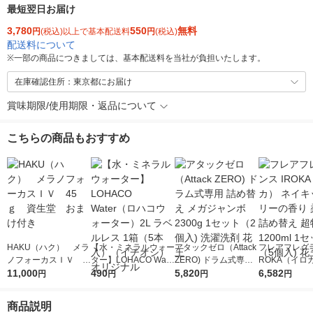
最短翌日お届け
3,780
550
無料
円
(税込)以上で基本配送料
円
(税込)
配送料について
※
一部の商品につきましては、基本配送料を当社が負担いたします。
在庫確認住所：東京都にお届け
賞味期限/使用期限・返品について
こちらの商品もおすすめ
HAKU（ハク） メラ
【水・ミネラルウォー
アタックゼロ（Attack
フレアフレグラ
ノフォーカスＩＶ 4
ター】LOHACO Wate
ZERO) ドラム式専用
ROKA（イロ
5ｇ 資生堂 おまけ
11,000
r（ロハコウォータ
490
詰め替え メガジャン
5,820
イキッドリリ
6,582
円
円
円
円
付き
ー）2L ラベルレス 1
ボ 2300g 1セット（2
柔軟剤 詰め替
箱（5本入）（イチオ
個入) 洗濯洗剤 花王
大 1200ml 
商品説明
シ） オリジナル
（5個入) 花王