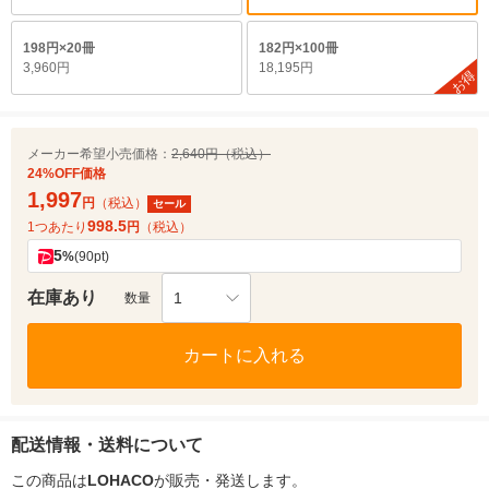
198円×20冊
182円×100冊
3,960円
18,195円
お得
メーカー希望小売価格：
2,640円（税込）
24%OFF価格
1,997
円
（税込）
セール
998.5
1つあたり
円
（税込）
5
%
(90pt)
在庫あり
1
数量
カートに入れる
配送情報・送料について
この商品は
LOHACO
が販売・発送します。