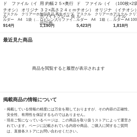
アスクル クリアーホ
無印良品 再生ポリプ
アスクル クリアーホ
アスクル クリ
ルダー A4 1袋（10
ロピレン入りファイル
ルダー A4 1箱（60
ルダー A4 10
0枚） スタンダー
914
ボックススタンダード
1,190
0枚） スタンダー
5,423
タンダード フ
1,818
円
円
円
円
ド ファイル（イチオ
Ａ４用 約幅２５×奥行
ド ファイル（イチオ
1セット（100
シ） オリジナル
３２×高さ２４ｃｍ ホ
シ） オリジナル
袋）（イチオシ
最近見た商品
ワイトグレー 良品計
リジナル
画
商品を閲覧すると履歴が表示されます
掲載商品の情報について
・
掲載している情報の精度には万全を期しておりますが、その内容の正確性、
安全性、有用性を保証するものではありません。
・
現在ご覧になっているページは、この商品を取り扱うストアによって運営さ
れています。ページに記載されている内容や商品、ご購入に関するご質問
は、直接各ストアにお問い合わせください。