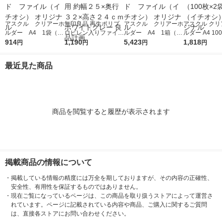
アスクル クリアーホ
無印良品 再生ポリプ
アスクル クリアーホ
アスクル クリ
ルダー A4 1袋（10
ロピレン入りファイル
ルダー A4 1箱（60
ルダー A4 10
0枚） スタンダー
914
ボックススタンダード
1,190
0枚） スタンダー
5,423
タンダード フ
1,818
円
円
円
円
ド ファイル（イチオ
Ａ４用 約幅２５×奥行
ド ファイル（イチオ
1セット（100
シ） オリジナル
３２×高さ２４ｃｍ ホ
シ） オリジナル
袋）（イチオシ
最近見た商品
ワイトグレー 良品計
リジナル
画
商品を閲覧すると履歴が表示されます
掲載商品の情報について
・
掲載している情報の精度には万全を期しておりますが、その内容の正確性、
安全性、有用性を保証するものではありません。
・
現在ご覧になっているページは、この商品を取り扱うストアによって運営さ
れています。ページに記載されている内容や商品、ご購入に関するご質問
は、直接各ストアにお問い合わせください。