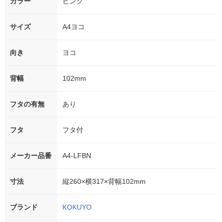
カラー
ピンク
サイズ
A4ヨコ
向き
ヨコ
背幅
102mm
フタの有無
あり
フタ
フタ付
メーカー品番
A4-LFBN
寸法
縦260×横317×背幅102mm
ブランド
KOKUYO