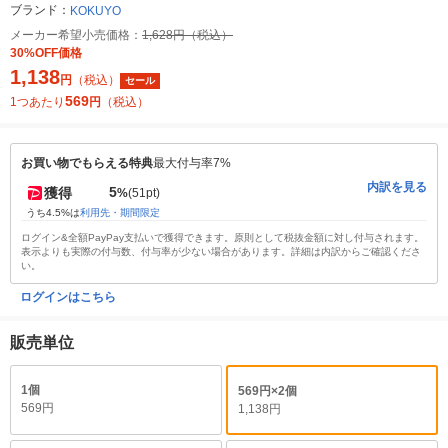
ブランド：
KOKUYO
メーカー希望小売価格：
1,628円（税込）
30%OFF価格
1,138
円
（税込）
セール
569
1つあたり
円
（税込）
お買い物でもらえる特典
最大付与率7%
内訳を見る
5
獲得
%
(51pt)
うち4.5%は
利用先・期間限定
ログイン&全額PayPay支払いで獲得できます。原則として税抜金額に対し付与されます。
表示よりも実際の付与数、付与率が少ない場合があります。詳細は内訳からご確認くださ
い。
ログインはこちら
販売単位
1個
569円×2個
569円
1,138円