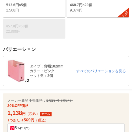
513.6円×5個
468.7円×20個
2,568円
9,374円
お得
457.8円×50個
22,888円
バリエーション
タイプ：
背幅102mm
カラー：
ピンク
すべてのバリエーションを見る
セット数：
2個
メーカー希望小売価格：
1,628円（税込）
30%OFF価格
1,138
円
（税込）
セール
569
1つあたり
円
（税込）
5
%
(51pt)