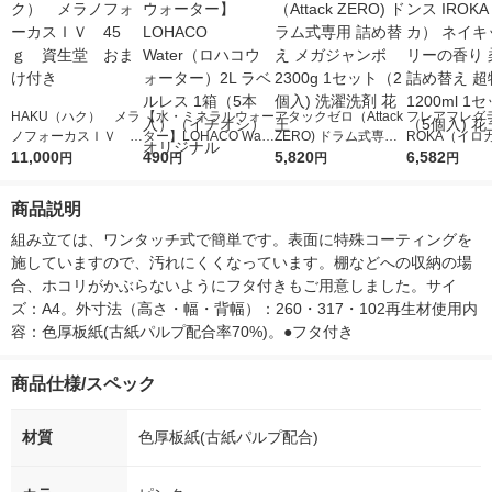
HAKU（ハク） メラ
【水・ミネラルウォー
アタックゼロ（Attack
フレアフレグラ
ノフォーカスＩＶ 4
ター】LOHACO Wate
ZERO) ドラム式専用
ROKA（イロ
5ｇ 資生堂 おまけ
11,000
r（ロハコウォータ
490
詰め替え メガジャン
5,820
イキッドリリ
6,582
円
円
円
円
付き
ー）2L ラベルレス 1
ボ 2300g 1セット（2
柔軟剤 詰め替
箱（5本入）（イチオ
個入) 洗濯洗剤 花王
大 1200ml 
商品説明
シ） オリジナル
（5個入) 花王
組み立ては、ワンタッチ式で簡単です。表面に特殊コーティングを
施していますので、汚れにくくなっています。棚などへの収納の場
合、ホコリがかぶらないようにフタ付きもご用意しました。サイ
ズ：A4。外寸法（高さ・幅・背幅）：260・317・102再生材使用内
容：色厚板紙(古紙パルプ配合率70%)。●フタ付き
商品仕様/スペック
材質
色厚板紙(古紙パルプ配合)