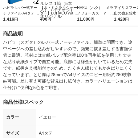
ハピラ レバー式アー
【水・ミネラルウォー
HAKU（ハク） メラ
アイリスフーズ
チファイル A4タテ 背
ター】LOHACO Wate
ノフォーカスＩＶ 4
山の強炭酸水 
幅50mm ブルー SGLA
1,416
r（ロハコウォータ
490
5ｇ 資生堂 おまけ
11,000
レス 500ml 1
1,420
円
円
円
円
F5BL 2冊
ー）2L ラベルレス 1
付き
本入）
箱（5本入）（イチオ
商品説明
シ） オリジナル
ハピラ（スガタ）のレバー式アーチファイル。簡単に開閉でき、途
中ページへの差し込みがしやすいので、頻繁に抜き差しする書類保
管に最適。芯材には古紙パルプ配合率100％再生紙を使用した丈夫
な貼り表紙タイプで自立可能。底部には縁金が付いているため丈夫
です。紙押さえ機能付きのため、たくさん綴じてもかさばりにくく
なっています。とじ厚は28mmでA4サイズのコピー用紙約280枚収
納可能。差し替え可能な背見出し紙付き。カラーバリエーションは
仕分けに便利な5色をご用意。
商品仕様/スペック
カラー
イエロー
サイズ
A4タテ