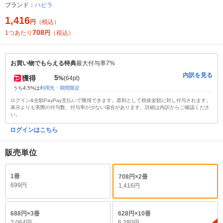
ブランド：
ハピラ
1,416
円
（税込）
708
1つあたり
円
（税込）
お買い物でもらえる特典
最大付与率7%
内訳を見る
5
獲得
%
(64pt)
うち4.5%は
利用先・期間限定
ログイン&全額PayPay支払いで獲得できます。原則として税抜金額に対し付与されます。
表示よりも実際の付与数、付与率が少ない場合があります。詳細は内訳からご確認くださ
い。
ログインはこちら
販売単位
1冊
708円×2冊
699円
1,416円
688円×3冊
628円×10冊
2,064円
6,280円