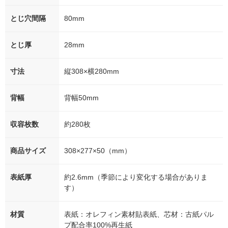
とじ穴間隔
80mm
とじ厚
28mm
寸法
縦308×横280mm
背幅
背幅50mm
収容枚数
約280枚
商品サイズ
308×277×50（mm）
表紙厚
約2.6mm（季節により変化する場合がありま
す）
材質
表紙：オレフィン素材貼表紙、芯材：古紙パル
プ配合率100%再生紙