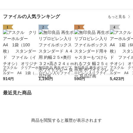
ファイルの人気ランキング
もっと見る
1
2
3
4
アスクル クリアーホ
無印良品 再生ポリプ
無印良品 再生ポリプ
アスクル ク
ルダー A4 1袋（10
ロピレン入りファイル
ロピレン入りファイル
ルダー A4 
0枚） スタンダー
914
ボックススタンダード
1,190
ボックススタンダード
590
0枚） スタ
5,423
円
円
円
円
ド ファイル（イチオ
Ａ４用 約幅２５×奥行
用キャスターもつけら
ド ファイル
シ） オリジナル
３２×高さ２４ｃｍ ホ
れるフタ 幅２５ｃｍ
シ） オリジナ
最近見た商品
ワイトグレー 良品計
用 ホワイトグレー 良
画
品計画
商品を閲覧すると履歴が表示されます