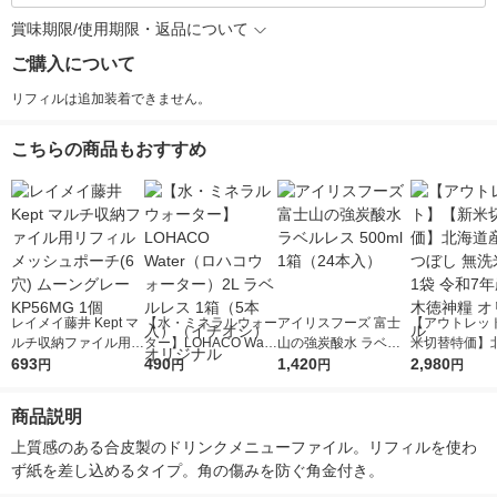
賞味期限/使用期限・返品について
ご購入について
リフィルは追加装着できません。
こちらの商品もおすすめ
レイメイ藤井 Kept マ
【水・ミネラルウォー
アイリスフーズ 富士
【アウトレッ
ルチ収納ファイル用リ
ター】LOHACO Wate
山の強炭酸水 ラベル
米切替特価】
フィル メッシュポー
693
r（ロハコウォータ
490
レス 500ml 1箱（24
1,420
ななつぼし 無洗
2,980
円
円
円
円
チ(6穴) ムーングレー
ー）2L ラベルレス 1
本入）
g 1袋 令和7年
KP56MG 1個
箱（5本入）（イチオ
徳神糧 オリジ
商品説明
シ） オリジナル
上質感のある合皮製のドリンクメニューファイル。リフィルを使わ
ず紙を差し込めるタイプ。角の傷みを防ぐ角金付き。