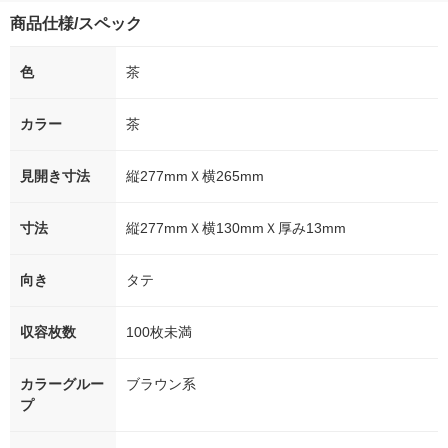
商品仕様/スペック
色
茶
カラー
茶
見開き寸法
縦277mmＸ横265mm
寸法
縦277mmＸ横130mmＸ厚み13mm
向き
タテ
収容枚数
100枚未満
カラーグルー
ブラウン系
プ