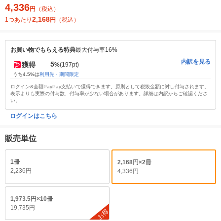
4,336
円
（税込）
2,168
1つあたり
円
（税込）
お買い物でもらえる特典
最大付与率16%
内訳を見る
5
獲得
%
(197pt)
うち4.5%は
利用先・期間限定
ログイン&全額PayPay支払いで獲得できます。原則として税抜金額に対し付与されます。
表示よりも実際の付与数、付与率が少ない場合があります。詳細は内訳からご確認くださ
い。
ログインはこちら
販売単位
1冊
2,168円×2冊
2,236円
4,336円
1,973.5円×10冊
19,735円
お得