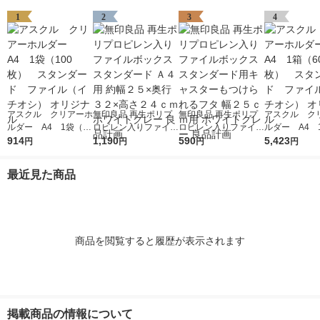
1
2
3
4
アスクル クリアーホ
無印良品 再生ポリプ
無印良品 再生ポリプ
アスクル ク
ルダー A4 1袋（10
ロピレン入りファイル
ロピレン入りファイル
ルダー A4 
0枚） スタンダー
914
ボックススタンダード
1,190
ボックススタンダード
590
0枚） スタ
5,423
円
円
円
円
ド ファイル（イチオ
Ａ４用 約幅２５×奥行
用キャスターもつけら
ド ファイル
シ） オリジナル
３２×高さ２４ｃｍ ホ
れるフタ 幅２５ｃｍ
シ） オリジナ
最近見た商品
ワイトグレー 良品計
用 ホワイトグレー 良
画
品計画
商品を閲覧すると履歴が表示されます
掲載商品の情報について