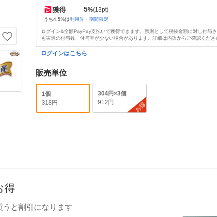
5
獲得
%
(13pt)
うち4.5%は
利用先・期間限定
ログイン&全額PayPay支払いで獲得できます。原則として税抜金額に対し付与
も実際の付与数、付与率が少ない場合があります。詳細は内訳からご確認くださ
ログインはこちら
販売単位
304円×3個
1個
912円
318円
お得
お得
買うと割引になります