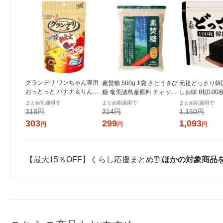
グランデリ ワンちゃん専用
素焚糖 500g 1袋 さとうきび
元祖どっさり韓
おっとっと バナナ＆りんご
糖 奄美諸島産原料 チャック
しお味 8切100
味 50g 国産 ユニ・チャーム
付き袋 大東製糖 砂糖
き 1セット（1
まとめ割適用で
まとめ割適用で
まとめ割適用で
ドッグフード 犬 おやつ
ンジャコー
318円
314円
1,150円
303
299
1,093
円
円
円
【最大15％OFF】くらし応援まとめ割
ほかの対象商品