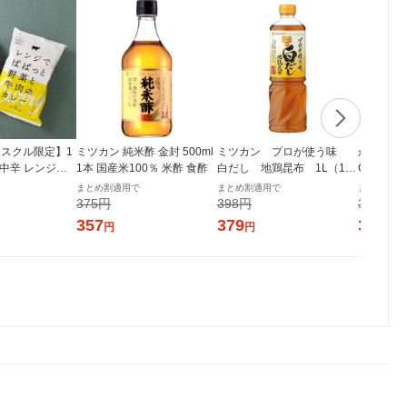
スクル限定】1
ミツカン 純米酢 金封 500ml
ミツカン プロが使う味
からだに
 中辛 レンジで
1本 国産米100％ 米酢 食酢
白だし 地鶏昆布 1L（100
GI 500
菜と牛肉のカレ
0ml） 1本
100% 
まとめ割適用で
まとめ割適用で
まとめ割適
個 オリジナル レト
製糖
375円
398円
335円
シ） オリジナ
357
379
319
円
円
円