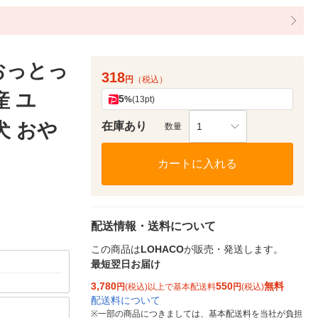
おっとっ
318
円
（税込）
産 ユ
5
%
(13pt)
犬 おや
在庫あり
1
数量
カートに入れる
配送情報・送料について
この商品は
LOHACO
が販売・発送します。
最短翌日お届け
3,780
550
無料
円
(税込)以上で基本配送料
円
(税込)
配送料について
※
一部の商品につきましては、基本配送料を当社が負担