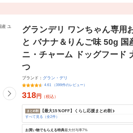
グランデリ ワンちゃん専用
と バナナ＆りんご味 50g 国
ニ・チャーム ドッグフード 
つ
グラン・デリ
ブランド：
4.61 （399件のレビュー）
318
円
（税込）
【最大15％OFF】くらし応援まとめ割
まとめ割
すべて見る（全2件）
お買い物でもらえる特典
最大付与率7%