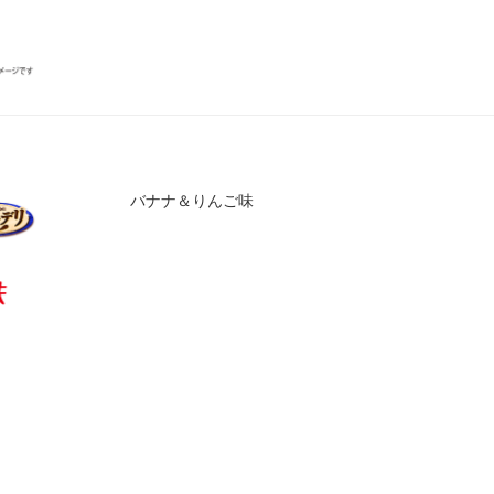
バナナ＆りんご味