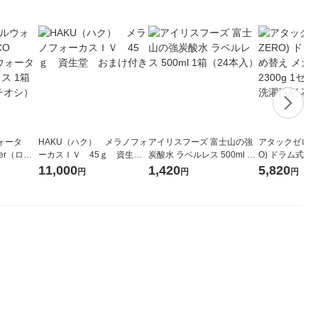
ォータ
HAKU（ハク） メラノフォ
アイリスフーズ 富士山の強
アタックゼロ（At
ter（ロハ
ーカスＩＶ 45ｇ 資生
炭酸水 ラベルレス 500ml 1
O) ドラム式専
 ラベルレ
堂 おまけ付き
箱（24本入）
ガジャンボ 230
11,000
1,420
5,820
円
円
円
（イチオ
（2個入) 洗濯