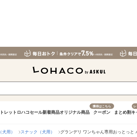
獲得はこちら
レ
トレット
ロハコセール
新着商品
オリジナル商品
クーポン
まとめ割
キ
（犬用）
スナック（犬用）
グランデリ ワンちゃん専用おっとっと バ