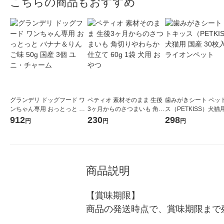
こちらの商品もおすすめ
グランデリ ドッグフード ワ
ペティオ 素材そのまま 生後
歯みがきシート ペッ
ンちゃん専用 おっとっと バ
3ヶ月からのさつまいも 角切
ス（PETKISS）犬猫
ナナ＆りんご味 50g 国産 3
りやわらか仕立て 60g 1袋
30枚入 1個 ライオン
912
230
298
円
円
円
個 ユニ・チャーム
犬用 おやつ
商品説明
【賞味期限】

商品の発送時点で、賞味期限まで残