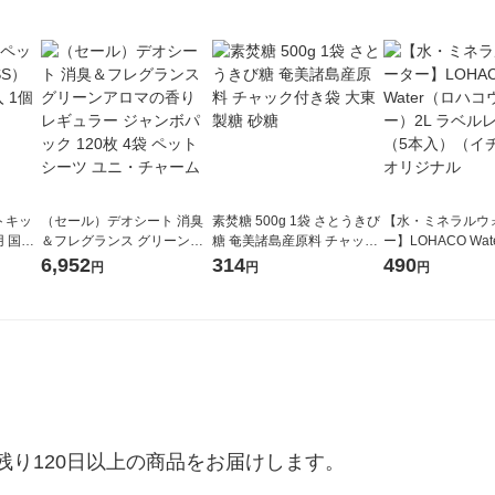
トキッ
（セール）デオシート 消臭
素焚糖 500g 1袋 さとうきび
【水・ミネラルウ
用 国産
＆フレグランス グリーンア
糖 奄美諸島産原料 チャック
ー】LOHACO Wa
ペット
ロマの香り レギュラー ジャ
付き袋 大東製糖 砂糖
コウォーター）2L
6,952
314
490
円
円
円
ンボパック 120枚 4袋 ペッ
ス 1箱（5本入）
トシーツ ユニ・チャーム
シ） オリジナル
り120日以上の商品をお届けします。
