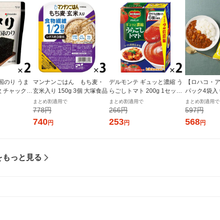
国のり うま
マンナンごはん もち麦・
デルモンテ ギュッと濃縮 う
【ロハコ・ア
枚 チャック付
玄米入り 150g 3個 大塚食品
らごしトマト 200g 1セット
パック4袋入
個×2）オリオ
（1個×2）キッコーマン 紙
ぱぱっと野
まとめ割適用で
まとめ割適用で
まとめ割適用で
パック
ー 180g 1
778円
266円
597円
ルト（イチオ
740
253
568
円
円
円
ル
をもっと見る