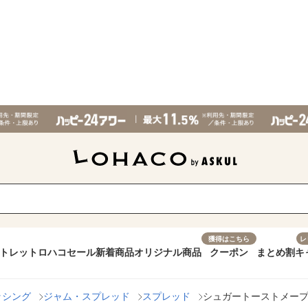
獲得はこちら
レ
トレット
ロハコセール
新着商品
オリジナル商品
クーポン
まとめ割
キ
ッシング
ジャム・スプレッド
スプレッド
シュガートーストメープル風