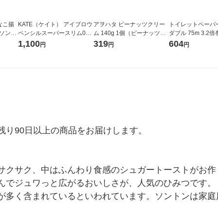
なこ揚
KATE（ケイト） アイブロウ
アヲハタ ピーナッツクリー
トイレットペーパー
 ソント
ペンシルスーパースリム0．
ム 140g 1個（ピーナッツバ
ダブル 75m 3.2
 パン
8 ＧＹー1 Kanebo（カネボ
ター スプレッド パン ジャ
エール イーナ プリ
1,100
319
604
円
円
円
ウ）
ム）
ック（4ロール）
り90日以上の商品をお届けします。

サクサク、中はふんわり食感のシュガートーストがお作
んでジュワっと広がるおいしさが、人気のひみつです。
が多く含まれているといわれています。ソントンは家庭