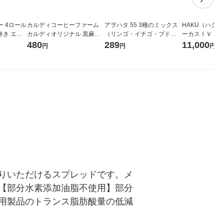
 4ロール
カルディコーヒーファーム
アヲハタ 55 3種のミックス
HAKU（ハク
倍巻き エリ
カルディオリジナル 黒麻婆
（リンゴ・イチゴ・ブド
ーカスＩＶ 4
ント 1パ
豆腐の素 100g 1セット（2
ウ）150g 1個
堂 おまけ付き
480
289
11,000
円
円
円
大王製紙
個） 中華惣菜（イチオシ）
りいただけるスプレッドです。メ
【部分水素添加油脂不使用】部分
用製品のトランス脂肪酸量の低減