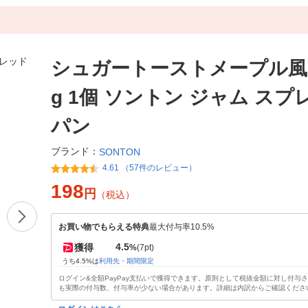
シュガートーストメープル風味
g 1個 ソントン ジャム スプ
パン
ブランド：
SONTON
4.61 （57件のレビュー）
198
円
（税込）
お買い物でもらえる特典
最大付与率10.5%
4.5
獲得
%
(7pt)
うち4.5%は
利用先・期間限定
ログイン&全額PayPay支払いで獲得できます。原則として税抜金額に対し付与
も実際の付与数、付与率が少ない場合があります。詳細は内訳からご確認くださ