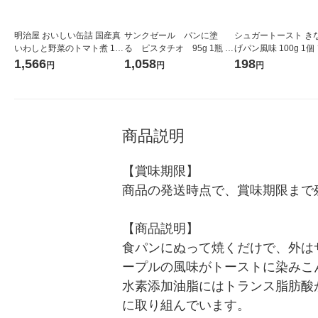
明治屋 おいしい缶詰 国産真
サンクゼール パンに塗
シュガートースト き
いわしと野菜のトマト煮 1セ
る ピスタチオ 95g 1瓶 パ
げパン風味 100g 1個
ット（3缶）
ン ジャム スプレッド アイス
ン ジャム スプレッド
1,566
1,058
198
円
円
円
クリーム シリアル トッピン
グ
商品説明
【賞味期限】

商品の発送時点で、賞味期限まで残
【商品説明】

食パンにぬって焼くだけで、外は
ープルの風味がトーストに染みこ
水素添加油脂にはトランス脂肪酸
に取り組んでいます。