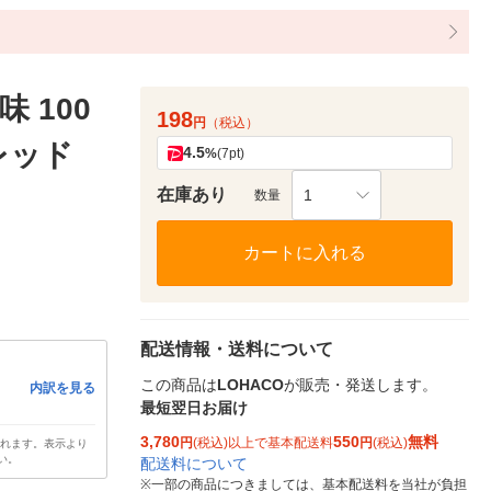
 100
198
円
（税込）
レッド
4.5
%
(7pt)
在庫あり
1
数量
カートに入れる
配送情報・送料について
この商品は
LOHACO
が販売・発送します。
内訳を見る
最短翌日お届け
3,780
550
無料
円
(税込)以上で基本配送料
円
(税込)
されます。表示より
い。
配送料について
※
一部の商品につきましては、基本配送料を当社が負担