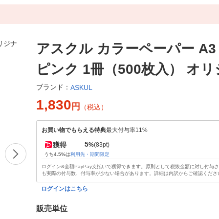
アスクル カラーペーパー A3
ピンク 1冊（500枚入） オ
ブランド：
ASKUL
1,830
円
（税込）
お買い物でもらえる特典
最大付与率11%
5
獲得
%
(83pt)
うち4.5%は
利用先・期間限定
ログイン&全額PayPay支払いで獲得できます。原則として税抜金額に対し付与
も実際の付与数、付与率が少ない場合があります。詳細は内訳からご確認くださ
ログインはこちら
販売単位