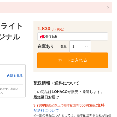
 ライト
1,830
円
（税込）
リジナル
5
%
(83pt)
在庫あり
1
数量
カートに入れる
内訳を見る
配送情報・送料について
されます。表示より
この商品は
LOHACO
が販売・発送します。
い。
最短翌日お届け
3,780
550
無料
円
(税込)以上で基本配送料
円
(税込)
配送料について
※
一部の商品につきましては、基本配送料を当社が負担