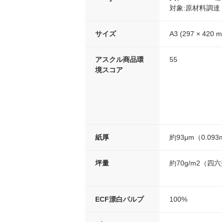
対象:原材料調達
サイズ
A3 (297 × 420 
アスクル商品環
55
境スコア
紙厚
約93μm（0.09
坪量
約70g/m2（四
ECF漂白パルプ
100%