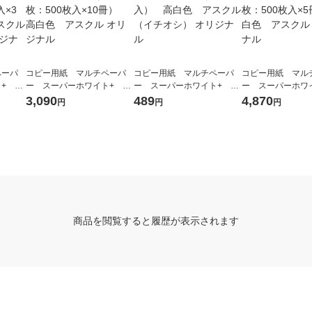
ペーパ
コピー用紙 マルチペーパ
コピー用紙 マルチペーパ
コピー用紙 マル
+ A4
ー スーパーホワイト+ A5
ー スーパーホワイト+ A4
ー スーパーホワイ
00枚入
1箱（5000枚：500枚入×10
1冊（500枚入） 高白色
1箱（2500枚：50
3,090
489
4,870
円
円
円
スクル
冊） 高白色 アスクル オ
アスクル （イチオシ） オリ
冊） 高白色 アス
ナル
リジナル
ジナル
リジナル
商品を閲覧すると履歴が表示されます