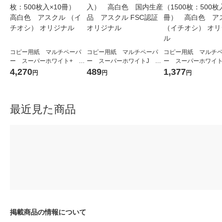
コピー用紙 マルチペーパ
コピー用紙 マルチペーパ
コピー用紙 マルチ
ー スーパーホワイト+ A4
ー スーパーホワイトJ A4
ー スーパーホワイト
1箱（5000枚：500枚入×10
1冊（500枚入） 高白色
1セット（1500枚：5
4,270
489
1,377
円
円
円
冊） 高白色 アスクル
国内生産品 アスクル FSC
×3冊） 高白色 ア
（イチオシ） オリジナル
認証 オリジナル
（イチオシ） オリジ
最近見た商品
掲載商品の情報について