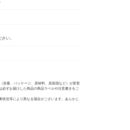
ル
0
ださい。
様（容量、パッケージ、原材料、原産国など）が変更
は必ずお届けした商品の商品ラベルや注意書きをご
庫状況等により異なる場合がございます。あらかじ