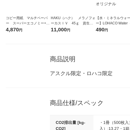
コピー用紙 マルチペーパ
HAKU（ハク） メラノフォ
【水・ミネラルウォ
ー スーパーエコノミー+
ーカスＩＶ 45ｇ 資生
ー】LOHACO Wate
A3 1箱（2500枚：500枚入×
堂 おまけ付き
コウォーター）2L ラ
4,870
11,000
490
円
円
円
5冊） アスクル オリジナル
ス 1箱（5本入）（イ
シ） オリジナル
商品説明
アスクル限定・ロハコ限定
商品仕様/スペック
CO2排出量 [kg-
・1冊（500枚入）
CO2]
入）:13.27・1箱