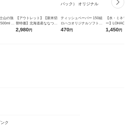
富士山の強
【アウトレット】【新米切
ティッシュペーパー 150組
【水・ミネラル
00ml 1
替特価】北海道産ななつぼ
ロハコオリジナルソフトパ
ー】LOHACO Wa
し 無洗米 5kg 1袋 令和7年産
ックティッシュ フィオナ オ
1箱（20本入
2,980
470
1,450
円
円
円
米 木徳神糧 オリジナル
リジナル 1セット（10個：
（イチオシ） 
5個入×2パック） オリジナ
ル
ピンク