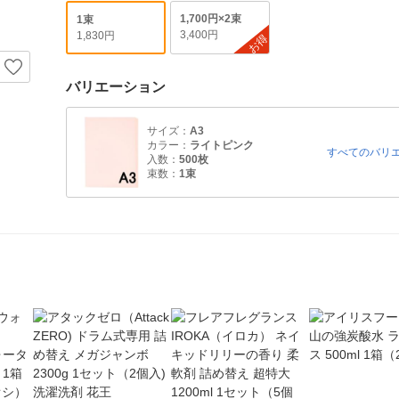
1,700円×2束
1束
3,400円
1,830円
お得
バリエーション
サイズ：
A3
カラー：
ライトピンク
すべてのバリ
入数：
500枚
束数：
1束