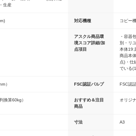
・生産
mm)
対応機種
コピー
アスクル商品環
・容器包
境スコア詳細/加
別・リユ
点項目
本体19
商品本体
点)・仕
でいる(1
3mm）
FSC認証パルプ
FSC認
六判換算60kg）
おすすめ＆注目
オリジ
商品
寸法
A3