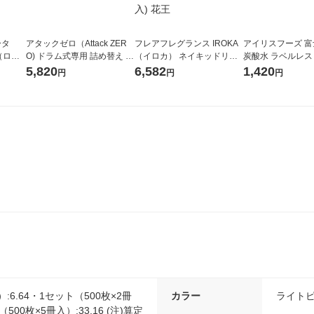
ータ
アタックゼロ（Attack ZER
フレアフレグランス IROKA
アイリスフーズ 
r（ロハ
O) ドラム式専用 詰め替え メ
（イロカ） ネイキッドリリ
炭酸水 ラベルレス 5
ベルレ
ガジャンボ 2300g 1セット
ーの香り 柔軟剤 詰め替え 超
箱（24本入）
5,820
6,582
1,420
円
円
円
チオ
（2個入) 洗濯洗剤 花王
特大 1200ml 1セット（5個
入) 花王
:6.64・1セット（500枚×2冊
カラー
ライト
（500枚×5冊入）:33.16 (注)算定