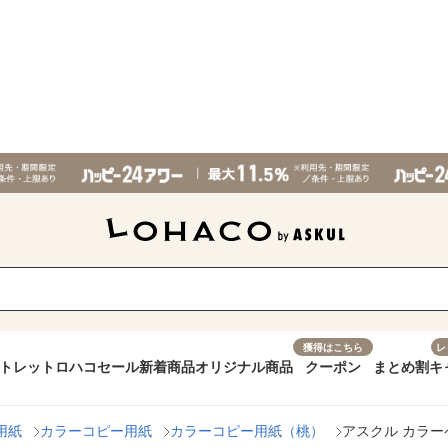
獲得はこちら
レ
トレット
ロハコセール
新着商品
オリジナル商品
クーポン
まとめ割
キ
用紙
カラーコピー用紙
カラーコピー用紙（桃）
アスクル カラーペ