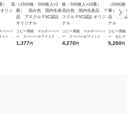
チペーパ
コピー用紙 マルチペーパ
コピー用紙 マルチペーパ
コピー用紙 マ
ト+ A3
ー スーパーホワイトJ A4
ー スーパーホワイトJ A4
ー セレクト 
0枚入×5
1セット（1500枚：500枚入
1箱（5000枚：500枚入×10
ース A4 1箱（5
1,377
4,270
5,260
円
円
円
クル オ
×3冊） 高白色 国内生産
冊） 高白色 国内生産
枚入×10冊） 
品 アスクル FSC認証 オリ
品 アスクル FSC認証 オリ
生産品 FSC
ジナル
ジナル
ナル