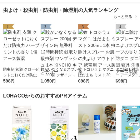
虫よけ・殺虫剤・防虫剤・除湿剤の人気ランキング
もっと見る
1
2
3
4
防虫剤 衣類 クローゼ
蚊がいなくなるスプレ
蚊 トコジラミ マダニ
ダニ除け 対策
ットにおくだけ防虫力
ー 200回 デザイン缶
はだまも ミスト 200
ー アースダニ
ハーブミントの香り 1
598
無香料 12時間持続 蚊
1,050
mL 1本 虫除けスプレ
698
プレー ハーブ
698
円
円
円
円
個 アース製薬
取り 殺虫剤 ワンプッ
ー お肌の虫よけ アウ
350mL 防ダ
シュ 1本 KINCHO キ
トドア 携帯用 アース
防 布団 寝具 
LOHACOからのおすすめPRアイテム
ンチョー
製薬
アース製薬