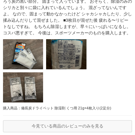
ろう炭の黒い部分。 固まって入っています。 おそらく、除湿のみの
シリカと別々に袋に入れているんでしょう。 混ざってないんです
よ。 なので、固まって動かなかったけど シャカシャカしたり、少し
揉み込んだりして混ぜました。 ■3枚目が混ぜた後 疲れる〜リピー
トなしですね。 もちろん除湿しますが、早々にいっぱいになるし。
コスパ悪すぎて。 今後は、スポーツメーカーのものを購入します。
購入商品：備長炭ドライペット 除湿剤 くつ用 21g×4枚入り(2足分)
今見ている商品のレビューのみを見る