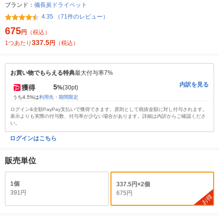
ブランド：
備長炭ドライペット
4.35 （71件のレビュー）
675
円
（税込）
337.5
1つあたり
円
（税込）
お買い物でもらえる特典
最大付与率7%
内訳を見る
5
獲得
%
(30pt)
うち4.5%は
利用先・期間限定
ログイン&全額PayPay支払いで獲得できます。原則として税抜金額に対し付与されます。
表示よりも実際の付与数、付与率が少ない場合があります。詳細は内訳からご確認くださ
い。
ログインはこちら
販売単位
1個
337.5円×2個
391円
675円
お得