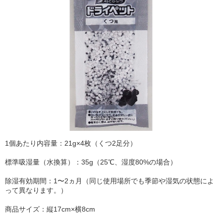
1個あたり内容量：21g×4枚（くつ2足分）
標準吸湿量（水換算）：35g（25℃、湿度80%の場合）
除湿有効期間：1〜2ヵ月（同じ使用場所でも季節や湿気の状態によ
って異なります。）
商品サイズ：縦17cm×横8cm