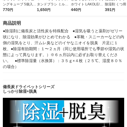
ングキューブ 5個入
タンドブラシ ミルキ
ホワイト LAKOLE/ラ
除湿剤 くつ用 
リジェンティス ホワ
770
ーパープル シャンテ
1,650
コレ
440
枚入り(2足分)
391
円
円
円
円
イトニングスポンジハ
ィ
ミガキ
商品説明
●除湿剤に備長炭と活性炭を特殊配合　●湿気を吸うと薬剤がゼリー
状になり、除湿効果がひとめでわかる　●革靴・スニーカーなどの内
側の湿気をとり、汗ムレ臭などのイヤなニオイを脱臭　片足に１
枚、●除湿有効期間：１〜２ヵ月（同じ使用場所でも季節や湿気の状
態によって異なります。）※６ヵ月以内に必ずお取り替えくださ
い。　●標準除湿量（水換算）：３５ｇ×４枚（２５℃、湿度８０％
の場合）
備長炭ドライペットシリーズ
しっかり除湿+脱臭