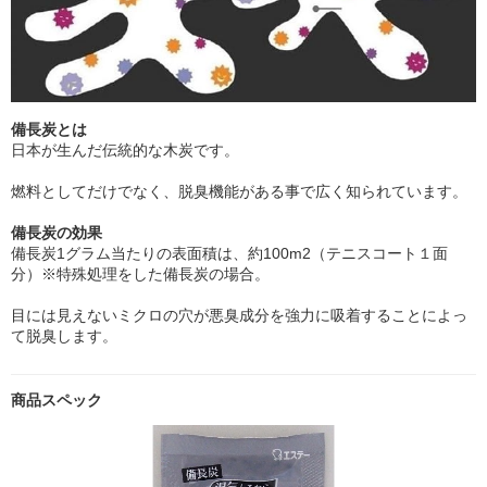
備長炭とは
日本が生んだ伝統的な木炭です。
燃料としてだけでなく、脱臭機能がある事で広く知られています。
備長炭の効果
備長炭1グラム当たりの表面積は、約100m2（テニスコート１面
分）※特殊処理をした備長炭の場合。
目には見えないミクロの穴が悪臭成分を強力に吸着することによっ
て脱臭します。
商品スペック