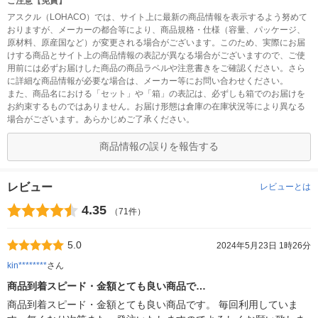
ご注意【免責】
アスクル（LOHACO）では、サイト上に最新の商品情報を表示するよう努めて
おりますが、メーカーの都合等により、商品規格・仕様（容量、パッケージ、
原材料、原産国など）が変更される場合がございます。このため、実際にお届
けする商品とサイト上の商品情報の表記が異なる場合がございますので、ご使
用前には必ずお届けした商品の商品ラベルや注意書きをご確認ください。さら
に詳細な商品情報が必要な場合は、メーカー等にお問い合わせください。
また、商品名における「セット」や「箱」の表記は、必ずしも箱でのお届けを
お約束するものではありません。お届け形態は倉庫の在庫状況等により異なる
場合がございます。あらかじめご了承ください。
商品情報の誤りを報告する
レビュー
レビューとは
4.35
（71件）
5.0
2024年5月23日 1時26分
kin********
さん
商品到着スピード・金額とても良い商品で…
商品到着スピード・金額とても良い商品です。 毎回利用していま