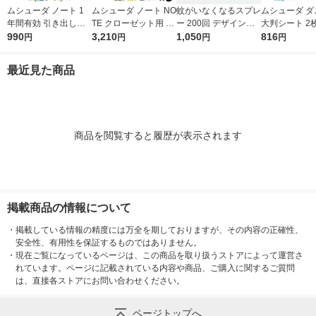
ムシューダ ノート 1
ムシューダ ノート NO
蚊がいなくなるスプレ
ムシューダ ダ
年間有効 引き出し・
TE クローゼット用 衣
ー 200回 デザイン缶
大判シート 2
衣装ケース用 フリー
990
類 防虫剤 ペパーミン
3,210
無香料 12時間持続 蚊
1,050
ニ除け エス
816
円
円
円
円
ジア 1箱（24個入）
ト＆ベルガモット 1セ
取り 殺虫剤 ワンプッ
エステー
ット（1箱（3個入）×
シュ 1本 KINCHO キ
最近見た商品
3） エステー
ンチョー
商品を閲覧すると履歴が表示されます
掲載商品の情報について
・
掲載している情報の精度には万全を期しておりますが、その内容の正確性、
安全性、有用性を保証するものではありません。
・
現在ご覧になっているページは、この商品を取り扱うストアによって運営さ
れています。ページに記載されている内容や商品、ご購入に関するご質問
は、直接各ストアにお問い合わせください。
ページトップへ