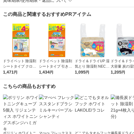
賞味期限/使用期限・返品について
この商品と関連するおすすめPRアイテム
ドライペット 除湿剤
ドライペット 除湿剤
ドライ＆ドライUP 湿
ドライ＆ドライ
シートタイプ クロー
シートタイプ 引き出
気とり 除湿剤 NECO
大容量 炭の湿
ゼット用 1袋（4枚
1,471
し・衣装ケース用 1袋
1,434
ねこ 1000ml 1パック
1,095
除湿剤 黒のNE
1,205
円
円
円
円
入） エステー
（24枚入） エステー
（4個入） 白元アース
こ 1000mL 
（4個入） 白
こちらの商品もおすすめ
ポリリン ホワイトニ
マぺぺ フレックスス
どこでもタオルフック
備長炭ドライ