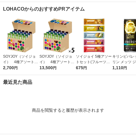
（イチオシ）
LOHACOからのおすすめPRアイテム
SOYJOY（ソイジョ
SOYJOY（ソイジョ
ソイジョイ 5種アソー
キリンビバレッ
イ） 4種アソートセ
イ） 4種アソート
トセット(フルーツ＆
リン メッツ 
ット 1箱（20本入）
2,700
1セット（1箱（20本
13,500
ベイクドチーズ・バナ
675
ジー 250ml 
1,110
円
円
円
円
大塚製薬
入）×5） 大塚製薬
ナ・ホワイトチョコ＆
（6缶）
レモン・サツマイモ・
最近見た商品
イチジク＆レーズン
各1本)
商品を閲覧すると履歴が表示されます