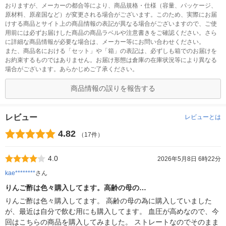
おりますが、メーカーの都合等により、商品規格・仕様（容量、パッケージ、
原材料、原産国など）が変更される場合がございます。このため、実際にお届
けする商品とサイト上の商品情報の表記が異なる場合がございますので、ご使
用前には必ずお届けした商品の商品ラベルや注意書きをご確認ください。さら
に詳細な商品情報が必要な場合は、メーカー等にお問い合わせください。
また、商品名における「セット」や「箱」の表記は、必ずしも箱でのお届けを
お約束するものではありません。お届け形態は倉庫の在庫状況等により異なる
場合がございます。あらかじめご了承ください。
商品情報の誤りを報告する
レビュー
レビューとは
4.82
（17件）
4.0
2026年5月8日 6時22分
kae********
さん
りんご酢は色々購入してます。高齢の母の…
りんご酢は色々購入してます。 高齢の母の為に購入していました
が、最近は自分で飲む用にも購入してます。 血圧が高めなので、今
回はこちらの商品を購入してみました。 ストレートなのでそのまま