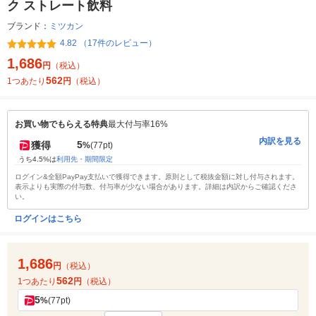
ク ストレート飲料
ブランド：
ミツカン
4.82 （17件のレビュー）
1,686
円
（税込）
562
1つあたり
円
（税込）
お買い物でもらえる特典
最大付与率16%
内訳を見る
5
獲得
%
(77pt)
うち4.5%は
利用先・期間限定
ログイン&全額PayPay支払いで獲得できます。原則として税抜金額に対し付与されます。
表示よりも実際の付与数、付与率が少ない場合があります。詳細は内訳からご確認くださ
い。
ログインはこちら
1,686
円
（税込）
562
1つあたり
円
（税込）
5
%
(77pt)