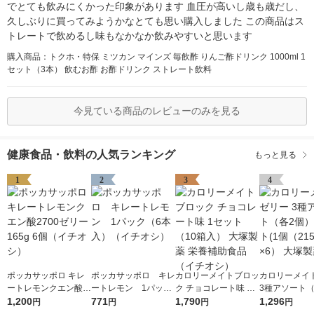
でとても飲みにくかった印象があります 血圧が高いし歳も歳だし、
久しぶりに買ってみようかなとても思い購入しました この商品はス
トレートで飲めるし味もなかなか飲みやすいと思います
購入商品：トクホ・特保 ミツカン マインズ 毎飲酢 りんご酢ドリンク 1000ml 1
セット（3本） 飲むお酢 お酢ドリンク ストレート飲料
今見ている商品のレビューのみを見る
健康食品・飲料の人気ランキング
もっと見る
1
2
3
4
ポッカサッポロ キレ
ポッカサッポロ キレ
カロリーメイトブロッ
カロリーメイ
ートレモンクエン酸2
ートレモン 1パック
ク チョコレート味 1
3種アソート（
700ゼリー165g 6個
1,200
（6本入）（イチオ
771
セット（10箱入） 大
1,790
個） 1セット(
1,296
円
円
円
円
（イチオシ）
シ）
塚製薬 栄養補助食品
5g）×6） 大