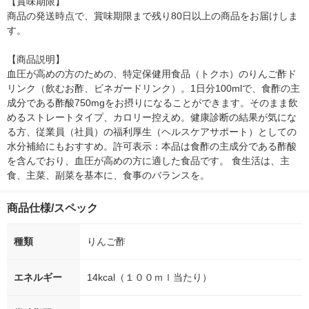
【賞味期限】

商品の発送時点で、賞味期限まで残り80日以上の商品をお届けしま
す。

【商品説明】

血圧が高めの方のための、特定保健用食品（トクホ）のりんご酢ド
リンク（飲むお酢、ビネガードリンク）。1日分100mlで、食酢の主
成分である酢酸750mgをお摂りになることができます。そのまま飲
めるストレートタイプ、カロリー控えめ。健康診断の結果が気にな
る方、従業員（社員）の福利厚生（ヘルスケアサポート）としての
水分補給にもおすすめ。許可表示：本品は食酢の主成分である酢酸
を含んでおり、血圧が高めの方に適した食品です。 食生活は、主
食、主菜、副菜を基本に、食事のバランスを。
商品仕様/スペック
種類
りんご酢
エネルギー
14kcal（１００ｍｌ当たり）