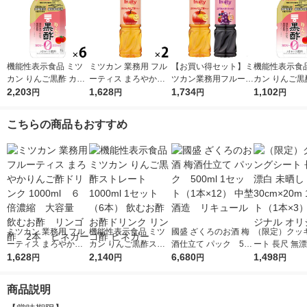
機能性表示食品 ミツ
ミツカン 業務用 フル
【お買い得セット】ミ
機能性表示食品
カン りんご黒酢 カロ
ーティス まろやかり
ツカン業務用フルーテ
カン りんご黒
リーゼロ 1000ml 1箱
2,203
んご酢ドリンク 1000
1,628
ィス２本セット（まろ
1,734
リーゼロ 1000
1,102
円
円
円
円
（6本入） 飲むお酢
ml ６倍濃縮 大容
やかりんご酢・黒酢ぶ
ット（3本） 
リンゴ酢
量 飲むお酢 リンゴ
どう＆ベリーミック
お酢ドリンク 
こちらの商品もおすすめ
酢 2本 ビネガー
ス）1000ml 6倍濃縮
酢
ミツカン 業務用 フル
機能性表示食品 ミツ
國盛 ざくろのお酒 梅
（限定）クッ
ーティス まろやかり
カン りんご黒酢スト
酒仕立て パック 500
ート 長尺 無漂
んご酢ドリンク 1000
1,628
レート 1000ml 1セッ
2,140
ml 1セット（1本×1
6,680
し 30cm×20
1,498
円
円
円
円
ml ６倍濃縮 大容
ト（6本） 飲むお酢
2） 中埜酒造 リキュ
ト（1本×3）
量 飲むお酢 リンゴ
お酢ドリンク リンゴ
ール
ル オリジナル
商品説明
酢 2本 ビネガー
酢 ビネガー