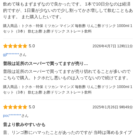
飲めて味もまずまずなので良かったです。 1本で10日分なのは経済
的ですが、1日量が少ないので少し割ってかさ増しして飲むこともあ
ります。 また購入したいです。
購入商品：トクホ・特保 ミツカン マインズ 毎飲酢 りんご酢ドリンク 1000ml 1
セット（3本） 飲むお酢 お酢ドリンク ストレート飲料
5.0
2026年4月7日 12時11分
gjf********
さん
普段は近所のスーパーで買ってますが売り…
普段は近所のスーパーで買ってますが売り切れてることが多いので
こちらで購入。トクホだし悪いものは入ってないので続けてます。
購入商品：トクホ・特保 ミツカン マインズ 毎飲酢 りんご酢ドリンク 1000ml 1
セット（3本） 飲むお酢 お酢ドリンク ストレート飲料
5.0
2025年1月26日 9時49分
poc********
さん
昔より飲みやすいかも
昔、リンゴ酢にハマったことがあったのですが 当時は薄めるタイプ