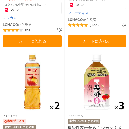
ログイン&全額PayPay支払いで
5
%
5
%
フルーティス
ミツカン
LOHACO
から発送
LOHACO
から発送
（133）
（6）
カートに入れる
カートに入れる
PRアイテム
PRアイテム
本気プライス
最大15%OFF まとめ割
最大15%OFF まとめ割
機能性表示食品 ミツカン りん