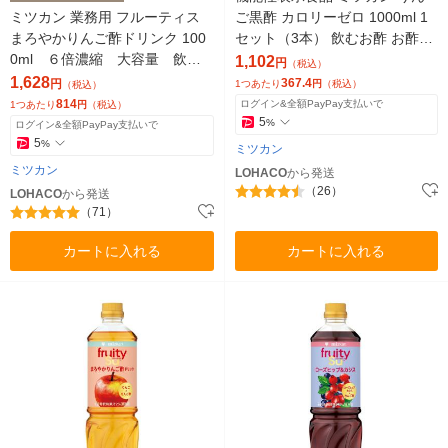
ミツカン 業務用 フルーティス
ご黒酢 カロリーゼロ 1000ml 1
まろやかりんご酢ドリンク 100
セット（3本） 飲むお酢 お酢ド
0ml ６倍濃縮 大容量 飲む
リンク リンゴ酢
1,102
円
（税込）
お酢 リンゴ酢 2本 ビネガ
1,628
367.4
円
1つあたり
円
（税込）
（税込）
ー
814
ログイン&全額PayPay支払いで
1つあたり
円
（税込）
5
%
ログイン&全額PayPay支払いで
5
%
ミツカン
ミツカン
LOHACO
から発送
（26）
LOHACO
から発送
（71）
カートに入れる
カートに入れる