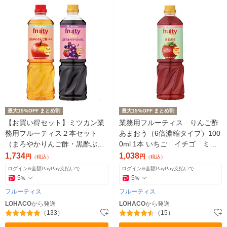
最大15%OFF まとめ割
最大15%OFF まとめ割
【お買い得セット】ミツカン業
業務用フルーティス りんご酢
務用フルーティス２本セット
あまおう（6倍濃縮タイプ）100
（まろやかりんご酢・黒酢ぶど
0ml 1本 いちご イチゴ ミツ
う＆ベリーミックス）1000ml 6
カン 希釈用
1,734
1,038
円
円
（税込）
（税込）
倍濃縮
ログイン&全額PayPay支払いで
ログイン&全額PayPay支払いで
5
5
%
%
フルーティス
フルーティス
LOHACO
から発送
LOHACO
から発送
（133）
（15）