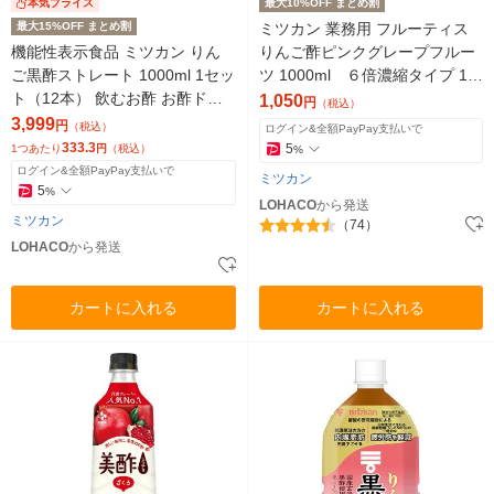
本気プライス
最大10%OFF まとめ割
最大15%OFF まとめ割
ミツカン 業務用 フルーティス
機能性表示食品 ミツカン りん
りんご酢ピンクグレープフルー
ご黒酢ストレート 1000ml 1セッ
ツ 1000ml ６倍濃縮タイプ 1
ト（12本） 飲むお酢 お酢ドリ
本 大容量 飲むお酢 リンゴ
1,050
円
（税込）
ンク リンゴ酢
酢
3,999
円
（税込）
ログイン&全額PayPay支払いで
333.3
5
1つあたり
円
（税込）
%
ログイン&全額PayPay支払いで
ミツカン
5
%
LOHACO
から発送
ミツカン
（74）
LOHACO
から発送
カートに入れる
カートに入れる