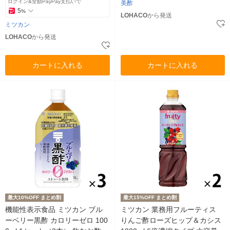
ログイン&全額PayPay支払いで
美酢
5
%
LOHACO
から発送
ミツカン
LOHACO
から発送
カートに入れる
カートに入れる
最大10%OFF まとめ割
最大15%OFF まとめ割
機能性表示食品 ミツカン ブル
ミツカン 業務用フルーティス
ーベリー黒酢 カロリーゼロ 100
りんご酢ローズヒップ＆カシス