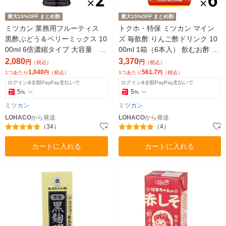
最大15%OFF まとめ割
最大15%OFF まとめ割
ミツカン 業務用フルーティス
トクホ・特保 ミツカン マイン
黒酢ぶどう＆ベリーミックス 10
ズ 毎飲酢 りんご酢ドリンク 10
00ml 6倍濃縮タイプ 大容量 飲
00ml 1箱（6本入） 飲むお酢 お
むお酢 2本
酢ドリンク ストレート飲料
2,080
3,370
円
円
（税込）
（税込）
1,040
561.7
1つあたり
円
（税込）
1つあたり
円
（税込）
ログイン&全額PayPay支払いで
ログイン&全額PayPay支払いで
5
5
%
%
ミツカン
ミツカン
LOHACO
から発送
LOHACO
から発送
（34）
（4）
カートに入れる
カートに入れる