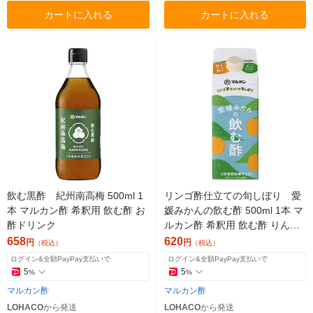
カートに入れる
カートに入れる
飲む黒酢 紀州南高梅 500ml 1
リンゴ酢仕立ての旬しぼり 愛
本 マルカン酢 希釈用 飲む酢 お
媛みかんの飲む酢 500ml 1本 マ
酢ドリンク
ルカン酢 希釈用 飲む酢 りんご
酢 お酢ドリンク 紙パック
658
620
円
円
（税込）
（税込）
ログイン&全額PayPay支払いで
ログイン&全額PayPay支払いで
5
5
%
%
マルカン酢
マルカン酢
LOHACO
から発送
LOHACO
から発送