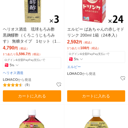
ヘリオス酒造 琉球もろみ酢
エルビー ばあちゃんの赤しそド
黒麹醪酢（くろこうじもろみ
リンク 200ml 1箱（24本入）
す） 無糖タイプ 1セット（1本
2,592
円
（税込）
（720ml）×3）
4,790
108
円
1つあたり
円
（税込）
（税込）
1,596.7
ログイン&全額PayPay支払いで
1つあたり
円
（税込）
5
%
ログイン&全額PayPay支払いで
5
%
エルビー
ヘリオス酒造
LOHACO
から発送
LOHACO
から発送
（9）
カートに入れる
カートに入れる