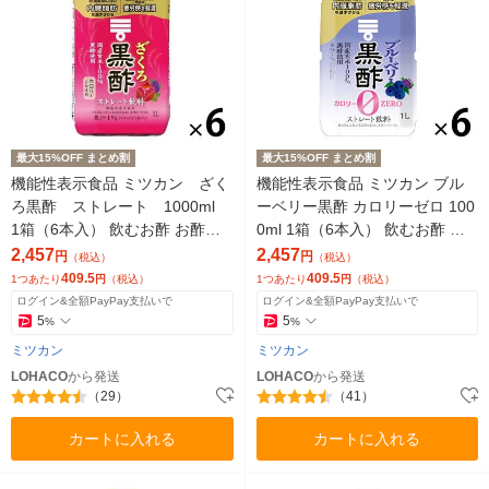
最大15%OFF まとめ割
最大15%OFF まとめ割
機能性表示食品 ミツカン ざく
機能性表示食品 ミツカン ブル
ろ黒酢 ストレート 1000ml
ーベリー黒酢 カロリーゼロ 100
1箱（6本入） 飲むお酢 お酢ド
0ml 1箱（6本入） 飲むお酢 お
リンク 国産玄米
酢ドリンク
2,457
2,457
円
円
（税込）
（税込）
409.5
409.5
1つあたり
円
（税込）
1つあたり
円
（税込）
ログイン&全額PayPay支払いで
ログイン&全額PayPay支払いで
5
5
%
%
ミツカン
ミツカン
LOHACO
から発送
LOHACO
から発送
（29）
（41）
カートに入れる
カートに入れる