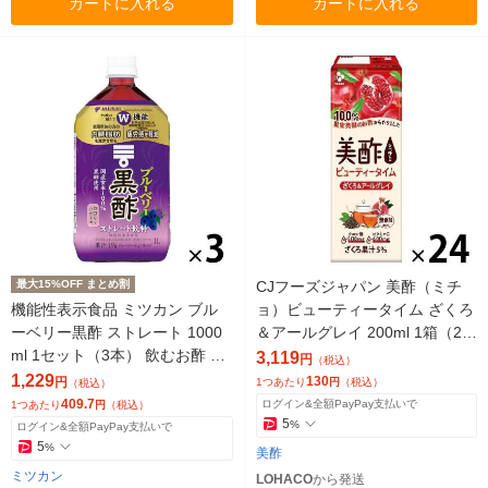
カートに入れる
カートに入れる
最大15%OFF まとめ割
CJフーズジャパン 美酢（ミチ
機能性表示食品 ミツカン ブル
ョ）ビューティータイム ざくろ
ーベリー黒酢 ストレート 1000
＆アールグレイ 200ml 1箱（24
ml 1セット（3本） 飲むお酢 お
本入）
3,119
円
（税込）
酢ドリンク ビネガー
1,229
130
円
1つあたり
円
（税込）
（税込）
409.7
ログイン&全額PayPay支払いで
1つあたり
円
（税込）
5
%
ログイン&全額PayPay支払いで
5
%
美酢
ミツカン
LOHACO
から発送