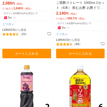
ご黒酢ストレート 1000ml 1セッ
2,080
円
（税込）
ト（6本） 飲むお酢 お酢ドリン
1,040
1つあたり
円
（税込）
ク リンゴ酢 ビネガー
2,140
ログイン&全額PayPay支払いで
円
（税込）
5
%
356.7
1つあたり
円
（税込）
ログイン&全額PayPay支払いで
ミツカン
5
%
LOHACO
から発送
（25）
ミツカン
LOHACO
から発送
（99）
カートに入れる
カートに入れる