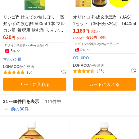
リンゴ酢仕立ての旬しぼり 高
オリヒロ 熟成玄米黒酢（JAS）
知ゆずの飲む酢 500ml 1本 マル
1セット（36日分×2個） 1440ml
カン酢 希釈用 飲む酢 りんご酢
1,180
円
（税込）
お酢ドリンク 紙パック
620
590
円
1つあたり
円
（税込）
（税込）
ログイン&全額PayPay支払いで
ログイン&全額PayPay支払いで
5
%
5
%
ORIHIRO
マルカン酢
LOHACO
から発送
LOHACO
から発送
（25）
（6）
カートに入れる
カートに入れる
31～60件目を表示
111件中
前の30件