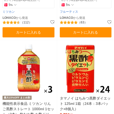
ログイン&全額PayPay支払いで
ログイン&全額PayPay支払いで
5
5
%
%
ミツカン
フルーティス
LOHACO
から発送
LOHACO
から発送
（112）
（63）
カートに入れる
カートに入れる
最大15%OFF まとめ割
タマノイ はちみつ黒酢ダイエッ
機能性表示食品 ミツカン りん
ト 125ml 1箱（24本：3本パッ
ご黒酢ストレート 1000ml 1セッ
ク×8個入）