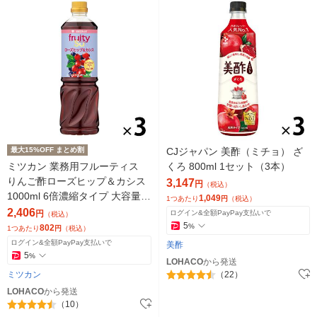
最大15%OFF まとめ割
CJジャパン 美酢（ミチョ） ざ
ミツカン 業務用フルーティス
くろ 800ml 1セット（3本）
りんご酢ローズヒップ＆カシス
3,147
円
（税込）
1000ml 6倍濃縮タイプ 大容量
1,049
1つあたり
円
（税込）
飲むお酢 リンゴ酢（イチオシ）
2,406
円
ログイン&全額PayPay支払いで
（税込）
5
%
802
1つあたり
円
（税込）
ログイン&全額PayPay支払いで
美酢
5
%
LOHACO
から発送
ミツカン
（22）
LOHACO
から発送
（10）