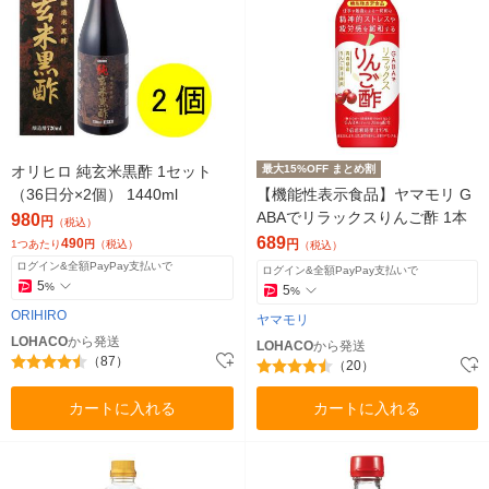
オリヒロ 純玄米黒酢 1セット
最大15%OFF まとめ割
（36日分×2個） 1440ml
【機能性表示食品】ヤマモリ G
ABAでリラックスりんご酢 1本
980
円
（税込）
689
490
円
1つあたり
円
（税込）
（税込）
ログイン&全額PayPay支払いで
ログイン&全額PayPay支払いで
5
%
5
%
ORIHIRO
ヤマモリ
LOHACO
から発送
LOHACO
から発送
（87）
（20）
カートに入れる
カートに入れる