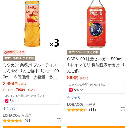
本気プライス
最大15%OFF まとめ割
最大15%OFF まとめ割
GABA100 睡活ビネガー 500ml
ミツカン 業務用 フルーティス
1本 ヤマモリ 機能性表示食品 り
まろやかりんご酢ドリンク 100
んご酢
0ml ６倍濃縮 大容量 飲む
898
円
（税込）
お酢 リンゴ酢 3本 ビネ
2,394
円
（税込）
ログイン&全額PayPay支払いで
ガー
798
5
1つあたり
円
（税込）
%
ログイン&全額PayPay支払いで
ヤマモリ
5
%
LOHACO
から発送
ミツカン
（11）
LOHACO
から発送
（64）