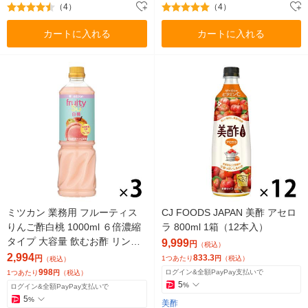
（4）
（4）
カートに入れる
カートに入れる
ミツカン 業務用 フルーティス
CJ FOODS JAPAN 美酢 アセロ
りんご酢白桃 1000ml ６倍濃縮
ラ 800ml 1箱（12本入）
タイプ 大容量 飲むお酢 リンゴ
9,999
円
（税込）
酢 1セット（1本×3）
2,994
833.3
円
1つあたり
円
（税込）
（税込）
998
ログイン&全額PayPay支払いで
1つあたり
円
（税込）
5
%
ログイン&全額PayPay支払いで
5
%
美酢