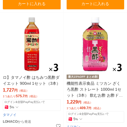
カートに入れる
カートに入れる
ロ】タマノイ酢 はちみつ黒酢ダ
最大15%OFF まとめ割
イエット 900ml 1セット（3本）
機能性表示食品 ミツカン ざく
ろ黒酢 ストレート 1000ml 1セ
1,727
円
（税込）
ット（3本） 飲むお酢 お酢ドリ
575.7
1つあたり
円
（税込）
ンク 国産玄米
1,229
ログイン&全額PayPay支払いで
円
（税込）
5
%
409.7
1つあたり
円
（税込）
ログイン&全額PayPay支払いで
タマノイ
5
%
LOHACO
から発送
ミツカン