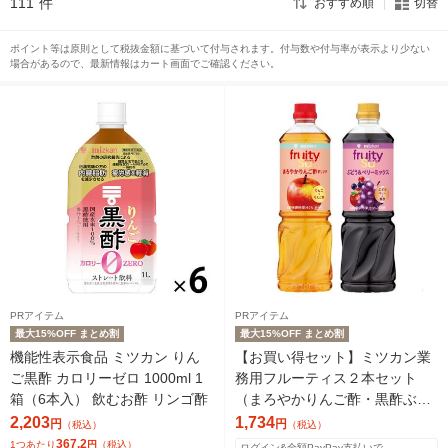
111
件
おすすめ順
切替
ポイント等は原則として税抜金額に基づいて付与されます。付与数や付与率が表示より少ない
場合があるので、最新情報はカート画面でご確認ください。
PRアイテム
PRアイテム
最大15%OFF まとめ割
最大15%OFF まとめ割
機能性表示食品 ミツカン りん
【お買い得セット】ミツカン業
ご黒酢 カロリーゼロ 1000ml 1
務用フルーティス２本セット
箱（6本入） 飲むお酢 リンゴ酢
（まろやかりんご酢・黒酢ぶど
う＆ベリーミックス）1000ml 6
2,203
1,734
円
円
（税込）
（税込）
倍濃縮
367.2
1つあたり
円
（税込）
ログイン&全額PayPay支払いで