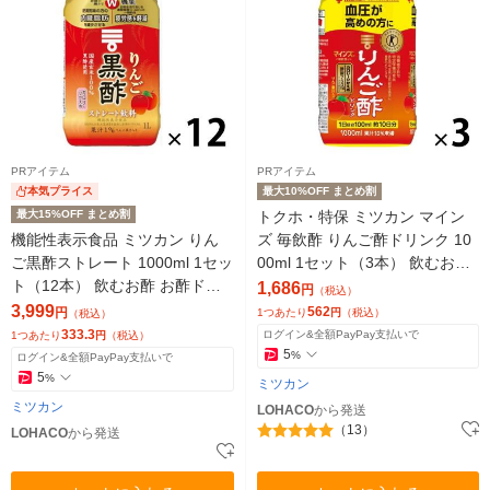
PRアイテム
PRアイテム
本気プライス
最大10%OFF まとめ割
最大15%OFF まとめ割
トクホ・特保 ミツカン マイン
機能性表示食品 ミツカン りん
ズ 毎飲酢 りんご酢ドリンク 10
ご黒酢ストレート 1000ml 1セッ
00ml 1セット（3本） 飲むお酢
ト（12本） 飲むお酢 お酢ドリ
お酢ドリンク ストレート飲料
1,686
円
（税込）
ンク リンゴ酢
3,999
562
円
1つあたり
円
（税込）
（税込）
333.3
ログイン&全額PayPay支払いで
1つあたり
円
（税込）
5
%
ログイン&全額PayPay支払いで
5
%
ミツカン
ミツカン
LOHACO
から発送
（13）
LOHACO
から発送