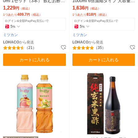
0ml 1セット（3本） 飲むお酢
1000ml 6倍濃縮タイプ 大容量
お酢ドリンク 国産玄米
飲むお酢 リンゴ酢（イチオシ）
1,229
1,636
円
円
（税込）
（税込）
409.7
818
1つあたり
円
（税込）
1つあたり
円
（税込）
ログイン&全額PayPay支払いで
ログイン&全額PayPay支払いで
5
5
%
%
ミツカン
ミツカン
LOHACO
から発送
LOHACO
から発送
（21）
（35）
カートに入れる
カートに入れる