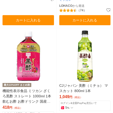
LOHACO
から発送
（74）
カートに入れる
カートに入れる
最大10%OFF まとめ割
CJジャパン 美酢（ミチョ） マ
機能性表示食品 ミツカン ざく
スカット 800ml 1本
ろ黒酢 ストレート 1000ml 1本
1,049
円
（税込）
飲むお酢 お酢ドリンク 国産玄
ログイン&全額PayPay支払いで
米
418
円
5
（税込）
%