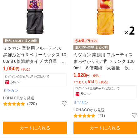
最大15%OFF まとめ割
本気プライス
ミツカン 業務用フルーティス
最大15%OFF まとめ割
黒酢ぶどう＆ベリーミックス 10
ミツカン 業務用 フルーティス
00ml 6倍濃縮タイプ 大容量 飲
まろやかりんご酢ドリンク 100
むお酢 1本
0ml ６倍濃縮 大容量 飲む
1,050
円
（税込）
お酢 リンゴ酢 2本 ビネガ
1,628
円
（税込）
ログイン&全額PayPay支払いで
ー
814
5
1つあたり
円
（税込）
%
ログイン&全額PayPay支払いで
ミツカン
5
%
LOHACO
から発送
ミツカン
（220）
LOHACO
から発送
（71）
カートに入れる
カートに入れる