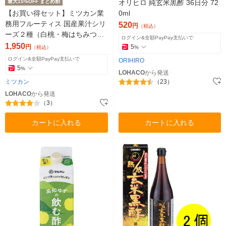
最大15%OFF まとめ割
オリヒロ 純玄米黒酢 36日分 72
【お買い得セット】ミツカン業
0ml
務用フルーティス 国産果汁シリ
520
円
（税込）
ーズ２種（白桃・梅はちみつ）
ログイン&全額PayPay支払いで
６倍濃縮 飲む酢
1,950
円
5
（税込）
%
ログイン&全額PayPay支払いで
ORIHIRO
5
%
LOHACO
から発送
ミツカン
（23）
LOHACO
から発送
（3）
カートに入れる
カートに入れる