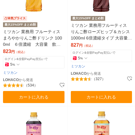
本気プライス
最大15%OFF まとめ割
最大15%OFF まとめ割
ミツカン 業務用フルーティス
ミツカン 業務用 フルーティス
りんご酢ローズヒップ＆カシス
まろやかりんご酢ドリンク 100
1000ml 6倍濃縮タイプ 大容量
0ml ６倍濃縮 大容量 飲む
飲むお酢 リンゴ酢（イチオシ）
827
円
（税込）
お酢 リンゴ酢
823
円
（税込）
ログイン&全額PayPay支払いで
5
%
ログイン&全額PayPay支払いで
5
%
ミツカン
ミツカン
LOHACO
から発送
（327）
LOHACO
から発送
（534）
カートに入れる
カートに入れる