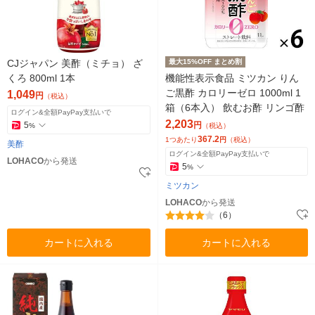
CJジャパン 美酢（ミチョ） ざ
最大15%OFF まとめ割
くろ 800ml 1本
機能性表示食品 ミツカン りん
ご黒酢 カロリーゼロ 1000ml 1
1,049
円
（税込）
箱（6本入） 飲むお酢 リンゴ酢
ログイン&全額PayPay支払いで
2,203
5
円
%
（税込）
367.2
1つあたり
円
（税込）
美酢
ログイン&全額PayPay支払いで
LOHACO
から発送
5
%
ミツカン
LOHACO
から発送
（6）
カートに入れる
カートに入れる