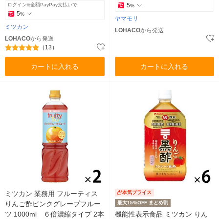
ログイン&全額PayPay支払いで
5
%
5
%
ヤマモリ
ミツカン
LOHACO
から発送
LOHACO
から発送
（13）
カートに入れる
カートに入れる
ミツカン 業務用 フルーティス
本気プライス
りんご酢ピンクグレープフルー
最大15%OFF まとめ割
ツ 1000ml ６倍濃縮タイプ 2本
機能性表示食品 ミツカン りん