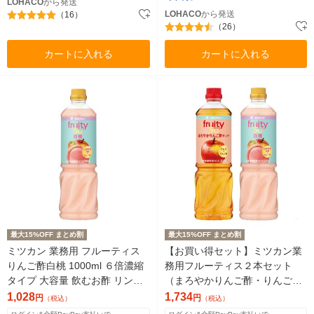
LOHACO
から発送
LOHACO
から発送
（16）
（26）
カートに入れる
カートに入れる
最大15%OFF まとめ割
最大15%OFF まとめ割
ミツカン 業務用 フルーティス
【お買い得セット】ミツカン業
りんご酢白桃 1000ml ６倍濃縮
務用フルーティス２本セット
タイプ 大容量 飲むお酢 リンゴ
（まろやかりんご酢・りんご酢
酢 1本
白桃）1000ml 6倍濃縮タイプ
1,028
1,734
円
円
（税込）
（税込）