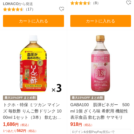
（8）
LOHACO
から発送
（17）
カートに入れる
カートに入れる
最大10%OFF まとめ割
最大15%OFF まとめ割
トクホ・特保 ミツカン マイン
GABA100 肌弾ビネガー 500
ズ 毎飲酢 りんご酢ドリンク 10
ml 1個 ざくろ味 希釈用 機能性
00ml 1セット（3本） 飲むお酢
表示食品 飲むお酢 ヤマモリ
お酢ドリンク ストレート飲料
1,686
918
円
円
（税込）
（税込）
562
1つあたり
円
（税込）
ログイン&全額PayPay支払いで