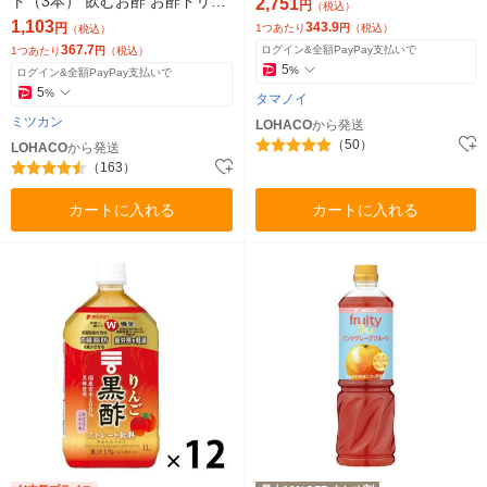
ト（3本） 飲むお酢 お酢ドリン
2,751
円
（税込）
ク リンゴ酢 ビネガー
1,103
343.9
円
1つあたり
円
（税込）
（税込）
367.7
ログイン&全額PayPay支払いで
1つあたり
円
（税込）
5
%
ログイン&全額PayPay支払いで
5
%
タマノイ
ミツカン
LOHACO
から発送
（50）
LOHACO
から発送
（163）
カートに入れる
カートに入れる