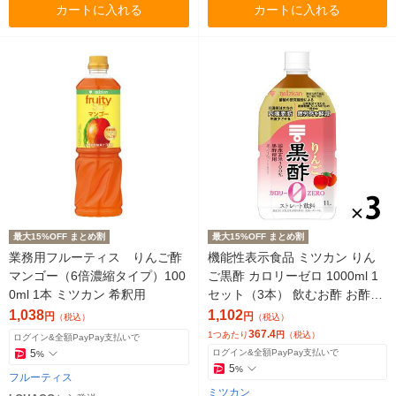
カートに入れる
カートに入れる
最大15%OFF まとめ割
最大15%OFF まとめ割
業務用フルーティス りんご酢
機能性表示食品 ミツカン りん
マンゴー（6倍濃縮タイプ）100
ご黒酢 カロリーゼロ 1000ml 1
0ml 1本 ミツカン 希釈用
セット（3本） 飲むお酢 お酢ド
リンク リンゴ酢
1,038
1,102
円
円
（税込）
（税込）
367.4
1つあたり
円
（税込）
ログイン&全額PayPay支払いで
5
ログイン&全額PayPay支払いで
%
5
%
フルーティス
ミツカン