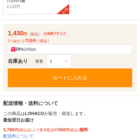
711円×3個
2,133円
お得
1,430
円
（税込）
本気プライス
715
1つあたり
円
（税込）
20
%
(260pt)
在庫あり
1
数量
カートに入れる
配送情報・送料について
この商品は
LOHACO
が販売・発送します。
最短翌日お届け
3,780
550
無料
円
(税込)以上で基本配送料
円
(税込)
配送料について