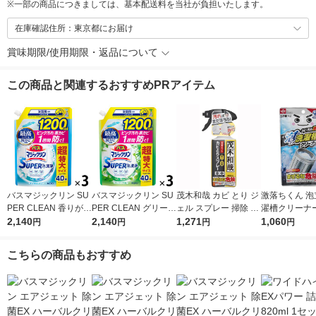
※
一部の商品につきましては、基本配送料を当社が負担いたします。
在庫確認住所：東京都にお届け
賞味期限/使用期限・返品について
この商品と関連するおすすめPRアイテム
バスマジックリン SU
バスマジックリン SU
茂木和哉 カビ とり ジ
激落ちくん 泡
PER CLEAN 香りが残
PER CLEAN グリーン
ェル スプレー 掃除 32
濯槽クリーナー
らない 詰め替え 超特
2,140
ハーブ 詰め替え 超特
2,140
0ml レック
1,271
120g 1セッ
1,060
円
円
円
円
大 1200ml 1セット
大 1200ml 1セット
レック
（3個） 花王
（3個） 花王
こちらの商品もおすすめ