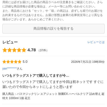
用前には必ずお届けした商品の商品ラベルや注意書きをご確認ください。さら
に詳細な商品情報が必要な場合は、メーカー等にお問い合わせください。
また、商品名における「セット」や「箱」の表記は、必ずしも箱でのお届けを
お約束するものではありません。お届け形態は倉庫の在庫状況等により異なる
場合がございます。あらかじめご了承ください。
商品情報の誤りを報告する
レビュー
レビューとは
4.78
（37件）
5.0
2026年7月21日 19時39分
yan********
さん
いつもドラッグストアで購入してますが今…
いつもドラッグストアで購入してますが今回は初ネットです すぐに
届いたので今回からネットにしようと思います
購入商品：バスマジックリン エアジェット 除菌EX ハーバルクリア 詰め替え 超
特大 1000ml 1個 花王