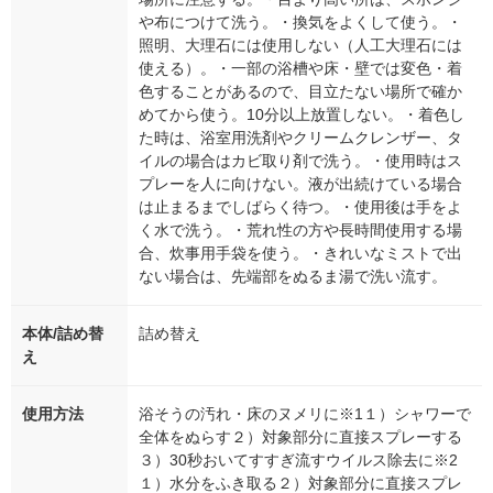
や布につけて洗う。・換気をよくして使う。・
照明、大理石には使用しない（人工大理石には
使える）。・一部の浴槽や床・壁では変色・着
色することがあるので、目立たない場所で確か
めてから使う。10分以上放置しない。・着色し
た時は、浴室用洗剤やクリームクレンザー、タ
イルの場合はカビ取り剤で洗う。・使用時はス
プレーを人に向けない。液が出続けている場合
は止まるまでしばらく待つ。・使用後は手をよ
く水で洗う。・荒れ性の方や長時間使用する場
合、炊事用手袋を使う。・きれいなミストで出
ない場合は、先端部をぬるま湯で洗い流す。
本体/詰め替
詰め替え
え
使用方法
浴そうの汚れ・床のヌメリに※1１）シャワーで
全体をぬらす２）対象部分に直接スプレーする
３）30秒おいてすすぎ流すウイルス除去に※2
１）水分をふき取る２）対象部分に直接スプレ