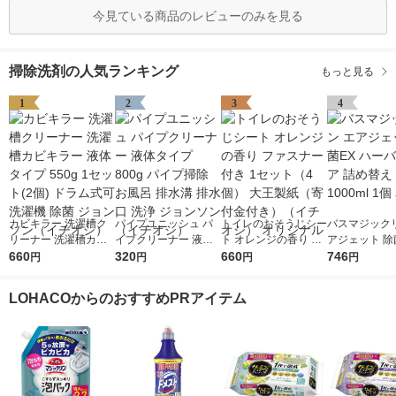
今見ている商品のレビューのみを見る
掃除洗剤の人気ランキング
もっと見る
1
2
3
4
カビキラー 洗濯槽ク
パイプユニッシュ パ
トイレのおそうじシー
バスマジックリ
リーナー 洗濯槽カビ
イプクリーナー 液体
ト オレンジの香り フ
アジェット 除
キラー 液体タイプ 55
660
タイプ 800g パイプ掃
320
ァスナー付き 1セット
660
ーバルクリア 
746
円
円
円
円
0g 1セット(2個) ドラ
除 お風呂 排水溝 排水
（4個） 大王製紙（寄
え 超特大 1000
ム式可 洗濯機 除菌 ジ
口 洗浄 ジョンソン
付金付き）（イチオ
花王
LOHACOからのおすすめPRアイテム
ョンソン（イチオシ）
（イチオシ）
シ） オリジナル