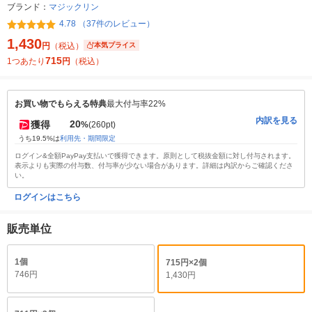
ブランド：
マジックリン
4.78 （37件のレビュー）
1,430
円
（税込）
本気プライス
715
1つあたり
円
（税込）
お買い物でもらえる特典
最大付与率22%
内訳を見る
20
獲得
%
(260pt)
うち19.5%は
利用先・期間限定
ログイン&全額PayPay支払いで獲得できます。原則として税抜金額に対し付与されます。
表示よりも実際の付与数、付与率が少ない場合があります。詳細は内訳からご確認くださ
い。
ログインはこちら
販売単位
1個
715円×2個
746円
1,430円