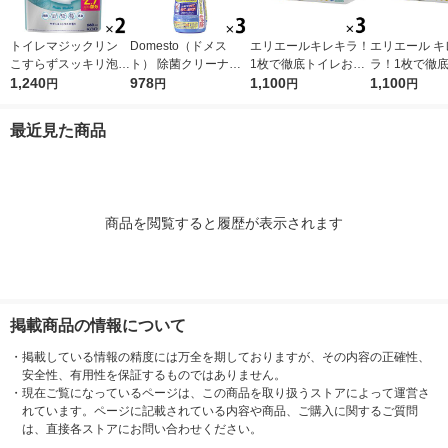
トイレマジックリン
Domesto（ドメス
エリエールキレキラ！
エリエール キ
こすらずスッキリ泡パ
ト） 除菌クリーナー
1枚で徹底トイレお掃
ラ！1枚で徹
ック シトラスサボン
1,240
本体 500ml １セット
978
除シート シトラスミ
1,100
おそうじシート
1,100
円
円
円
円
の香り 詰め替え 660
（3本） 【ウイルス対
ント 詰替 1セット（3
替え 1セット
ml 1セット（2個） 花
策】【次亜塩素酸ナト
個）除菌99.9％ 大王
×3パック）除菌
最近見た商品
王
リウム】 ユニリーバ
製紙（イチオシ）
9％・消臭・
臭 大王製紙
商品を閲覧すると履歴が表示されます
掲載商品の情報について
・
掲載している情報の精度には万全を期しておりますが、その内容の正確性、
安全性、有用性を保証するものではありません。
・
現在ご覧になっているページは、この商品を取り扱うストアによって運営さ
れています。ページに記載されている内容や商品、ご購入に関するご質問
は、直接各ストアにお問い合わせください。