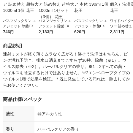
バスマジックリン エ
バスマジックリン エ
バスマジックリン エ
ワイドハイタ
アジェット 除菌EX ハ
アジェット 除菌EX ハ
アジェット 除菌EX ハ
ワー 詰め替え 8
ーバルクリア 詰め替
746
ーバルクリア 詰め替
2,133
ーバルクリア 本体 39
620
1セット（5個
2,311
円
円
円
円
え 超特大 1000ml 1個
え 超特大 1000ml 1セ
0ml 1個 花王
濯漂白剤 花王
花王
ット（3個） 花王
商品説明
連射ミストが軽く薄くムラなく広がる！浴そう洗浄はもちろん、ピ
ンク汚れ予防＊、排水口消臭までこすらず30秒。除菌（※1）。ウ
イルス除去（※2）。ハーバルクリアの香り。※1，2すべての菌・
ウイルスを除去するわけではありません。※2エンベロープタイプの
ウイルス1種で効果を検証。＊既に発生している汚れは、除去してか
らお使いください。
商品仕様/スペック
液性
弱アルカリ性
香り
ハーバルクリアの香り