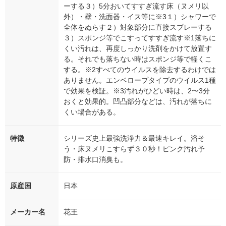
ーする３）5分おいてすすぎ流す床（ヌメリ以
外）・壁・洗面器・イス等に※3１）シャワーで
全体をぬらす２）対象部分に直接スプレーする
３）スポンジ等でこすってすすぎ流す※1落ちに
くい汚れは、再度しっかり洗剤をかけて放置す
る。それでも落ちない時はスポンジ等で軽くこ
する。※2すべてのウイルスを除去するわけでは
ありません。エンベロープタイプのウイルス1種
で効果を検証。※3汚れがひどい時は、2〜3分
おくと効果的。凹凸部分などは、汚れが落ちに
くい場合がある。
特徴
シリーズ史上最強洗浄力＆最速キレイ。浴そ
う・床ヌメリこすらず３０秒！ピンク汚れ予
防・排水口消臭も。
原産国
日本
メーカー名
花王