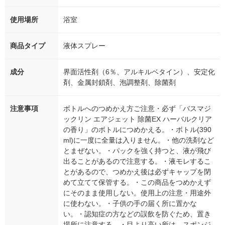
使用場所
浴室
商品タイプ
液体スプレー
成分
界面活性剤（6％、アルキルベタイン）、安定化
剤、金属封鎖剤、泡調整剤、除菌剤
注意事項
ボトルへのつめかえ方ご注意・必ず「バスマジ
ックリン エアジェット 除菌EX ハーバルクリア
の香り」のボトルにつめかえる。・ボトル(390
ml)に一度に全量は入りません。・他の洗剤など
とまぜない。・パックを強く持つと、液が飛び
出ることがあるので注意する。・液モレするこ
とがあるので、つめかえ後は必ずキャップを閉
めて立てて保管する。・この商品をつめかえず
にそのまま使用しない。使用上の注意・用途外
に使わない。・子供の手の届く所に置かな
い。・認知症の方などの誤飲を防ぐため、置き
場所に注意する。・目より高い所は、スポンジ