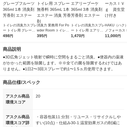
トイレの消臭力スプレ
消臭力 業務用 For Po
トイレの消臭力スプレ
HAKU（ハク
ー トイレ用 グレープ
wder Room トイレ用
ー トイレ用 エアリー
ノフォーカス
フルーツ 365ml 1本
498
スプレー 無香料 365
395
ブーケ 365ml 3本 消
1,470
5ｇ 資生堂
11,000
円
円
円
円
消臭剤 芳香剤 エステ
mL 1本 エステー 消臭
臭剤 芳香剤 エステー
付き
ー
芳香剤
商品説明
●3D広角ジェット噴射で瞬時に空間をまるごと消臭。●便器内の薬液
がかかった範囲を除菌します。※※全ての菌を除菌するわけではあ
りません。●1日2〜3回スプレーで約1〜1.5ヵ月使用できます。
商品仕様/スペック
アスクル商品
20
環境スコア
アスクル商品
・容器包装11:分別・リユース・リサイクルしや
環境スコア詳
すい(10点)・仕組み30-1:温室効果ガスの削減に