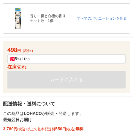
香り：
炭と白檀の香り
すべてのバリエーションを見る
セット数：
1個
498
円
（税込）
5
%
(21pt)
在庫切れ
カートに入れる
配送情報・送料について
この商品は
LOHACO
が販売・発送します。
最短翌日お届け
3,780
550
無料
円
(税込)以上で基本配送料
円
(税込)