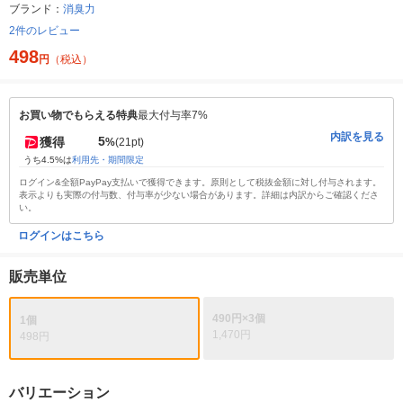
ブランド：
消臭力
2件のレビュー
498
円
（税込）
お買い物でもらえる特典
最大付与率7%
内訳を見る
5
獲得
%
(21pt)
うち4.5%は
利用先・期間限定
ログイン&全額PayPay支払いで獲得できます。原則として税抜金額に対し付与されます。
表示よりも実際の付与数、付与率が少ない場合があります。詳細は内訳からご確認くださ
い。
ログインはこちら
販売単位
490円×3個
1個
1,470円
498円
バリエーション