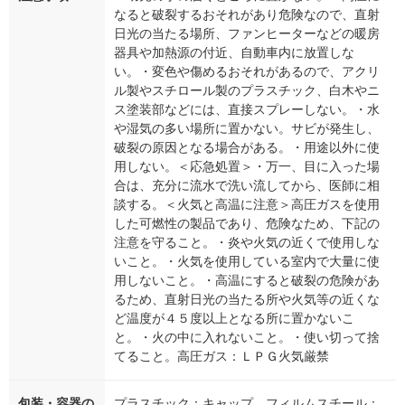
なると破裂するおそれがあり危険なので、直射
日光の当たる場所、ファンヒーターなどの暖房
器具や加熱源の付近、自動車内に放置しな
い。・変色や傷めるおそれがあるので、アクリ
ル製やスチロール製のプラスチック、白木やニ
ス塗装部などには、直接スプレーしない。・水
や湿気の多い場所に置かない。サビが発生し、
破裂の原因となる場合がある。・用途以外に使
用しない。＜応急処置＞・万一、目に入った場
合は、充分に流水で洗い流してから、医師に相
談する。＜火気と高温に注意＞高圧ガスを使用
した可燃性の製品であり、危険なため、下記の
注意を守ること。・炎や火気の近くで使用しな
いこと。・火気を使用している室内で大量に使
用しないこと。・高温にすると破裂の危険があ
るため、直射日光の当たる所や火気等の近くな
ど温度が４５度以上となる所に置かないこ
と。・火の中に入れないこと。・使い切って捨
てること。高圧ガス：ＬＰＧ火気厳禁
包装・容器の
プラスチック：キャップ、フィルムスチール：