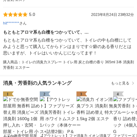
5.0
2023年8月24日 23時32分
hit********
さん
もともとアロマ系も白檀をつかっていて、…
もともとアロマ系も白檀をつかっていて、トイレの中も白檀にして
みようと思って購入してからドンはまりです☆癖のある香りだとは
思いますが、トイレはいいかんじになってます！
購入商品：トイレの消臭力スプレー トイレ用 炭と白檀の香り 365ml 3本 消臭剤
芳香剤 エステー
消臭・芳香剤の人気ランキング
もっと見る
1
2
3
4
ドでか無香空間 部屋
【アウトレット】ファ
消臭力 イオン消臭プ
ファブリーズ 