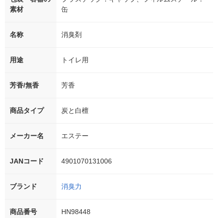
素材
缶
名称
消臭剤
用途
トイレ用
芳香/無香
芳香
商品タイプ
炭と白檀
メーカー名
エステー
JANコード
4901070131006
ブランド
消臭力
商品番号
HN98448