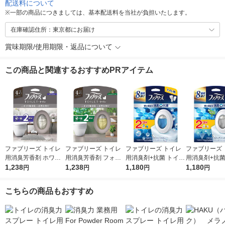
配送料について
※
一部の商品につきましては、基本配送料を当社が負担いたします。
在庫確認住所：東京都にお届け
賞味期限/使用期限・返品について
この商品と関連するおすすめPRアイテム
ファブリーズ トイレ
ファブリーズ トイレ
ファブリーズ トイレ
ファブリーズ 
用消臭芳香剤 ホワイ
用消臭芳香剤 フォレ
用消臭剤+抗菌 トイレ
用消臭剤+抗菌
トムスクの香り 6.3m
1,238
スト＆シダーウッドの
1,238
用 置き型 ウルトラ・
1,180
用 置き型 ナ
1,180
円
円
円
円
L 1パック（本体+詰替
香り 6.3mL 1パック
フレッシュ・シャボン
ル・マウンテ
1個） P＆G
（本体+詰替1個） P
1パック（本体+詰替1
1パック（本体
こちらの商品もおすすめ
＆G
個） P＆G
個） P＆G