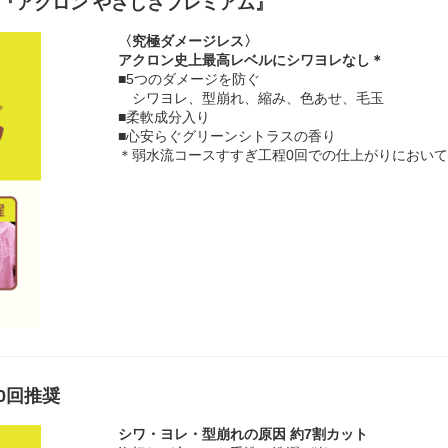
 『アクロン やさしさプレミアム』
〈究極ダメージレス〉
アクロン史上最高レベルにシワヨレなし＊
■5つのダメージを防ぐ
シワヨレ、型崩れ、縮み、色あせ、毛玉
■柔軟成分入り
■心安らぐグリーンシトラスの香り
＊弱水流コースすすぎ工程0回での仕上がりにおい
0回推奨
シワ・ヨレ・型崩れの原因 約7割カット