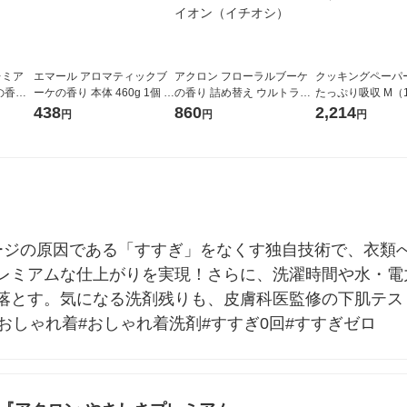
レミア
エマール アロマティックブ
アクロン フローラルブーケ
クッキングペーパ
の香り
ーケの香り 本体 460g 1個 衣
の香り 詰め替え ウルトラジ
たっぷり吸収 M（
ライオン
料用洗剤 花王
ャンボサイズ 1590ml 1個 洗
×2ロール）2パッ
438
860
2,214
円
円
円
ケア)
濯洗剤 ライオン（イチオ
シ）
ージの原因である「すすぎ」をなくす独自技術で、衣類
レミアムな仕上がりを実現！さらに、洗濯時間や水・電
落とす。気になる洗剤残りも、皮膚科医監修の下肌テス
おしゃれ着#おしゃれ着洗剤#すすぎ0回#すすぎゼロ