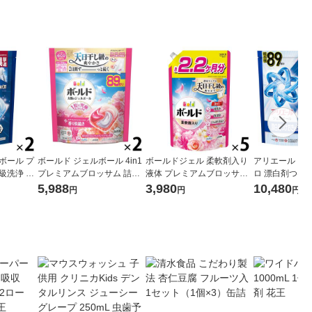
ボール プ
ボールド ジェルボール 4in1
ボールドジェル 柔軟剤入り
アリエール ジ
級洗浄 清
プレミアムブロッサム 詰め
液体 プレミアムブロッサム
ロ 漂白剤つけ
り 詰め替
替え テラジャンボ 1セット
詰め替え ウルトラジャンボ
潔でさわやかな
5,988
3,980
10,480
円
円
円
イズ 1セ
（89粒入×2個） 洗濯洗剤 P
1580g 1セット（1個×5） 洗
え テラジャンボ
） 洗濯洗
＆G
濯洗剤 P＆G
ット（89粒入×
剤 P＆G