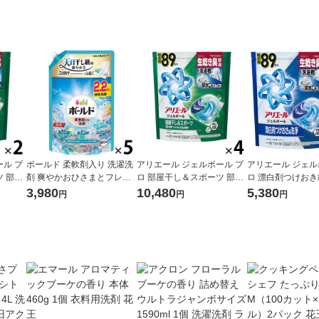
ル プ
ボールド 柔軟剤入り 洗濯洗
アリエール ジェルボール プ
アリエール ジェル
 部屋
剤 爽やかおひさまとフレッ
ロ 部屋干し＆スポーツ 部屋
ロ 漂白剤つけおき
り 詰
シュサボンの香り 詰め替え
干しでもさわやかな香り 詰
潔でさわやかな香
3,980
10,480
5,380
円
円
円
1セッ
ウルトラジャンボ 1580g 1
め替え テラジャンボ 1セッ
え テラジャンボサ
洗濯洗剤
セット（1個×5） 洗濯洗剤 P
ト（89粒入×4個） 洗濯洗剤
ット（89粒入×2個
＆G
P＆G
剤 P＆G