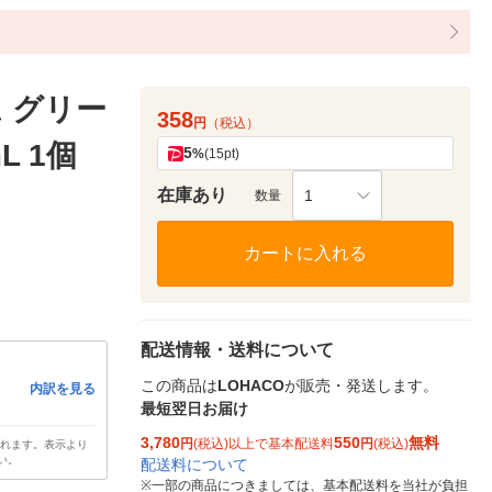
 グリー
358
円
（税込）
L 1個
5
%
(15pt)
在庫あり
1
数量
カートに入れる
配送情報・送料について
この商品は
LOHACO
が販売・発送します。
内訳を見る
最短翌日お届け
3,780
550
無料
円
(税込)以上で基本配送料
円
(税込)
されます。表示より
い。
配送料について
※
一部の商品につきましては、基本配送料を当社が負担