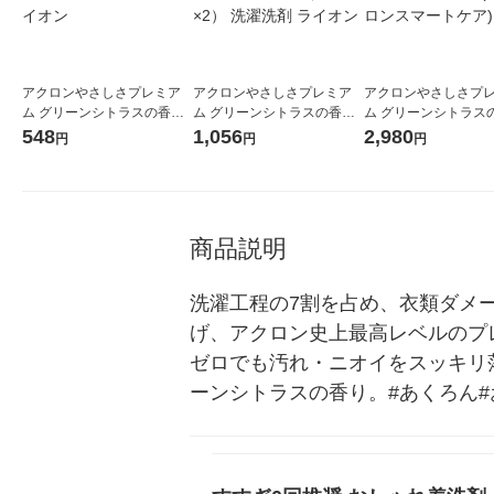
アクロンやさしさプレミア
アクロンやさしさプレミア
アクロンやさしさプ
ム グリーンシトラスの香り
ム グリーンシトラスの香り
ム グリーンシトラス
詰め替え 650mL 1個 洗濯洗
詰め替え 650mL 1セット（1
業務用 4L 洗濯洗剤 
548
1,056
2,980
円
円
円
剤 ライオン
個×2） 洗濯洗剤 ライオン
(旧アクロンスマート
商品説明
洗濯工程の7割を占め、衣類ダメ
げ、アクロン史上最高レベルのプ
ゼロでも汚れ・ニオイをスッキリ
ーンシトラスの香り。#あくろん#