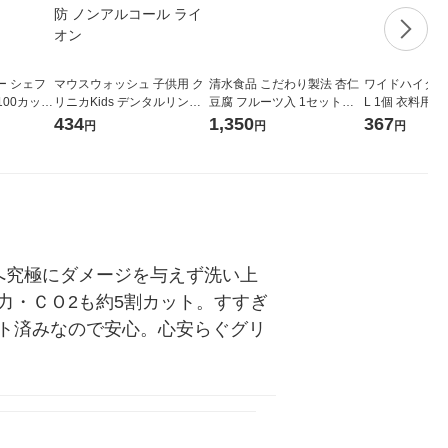
ー シェフ
マウスウォッシュ 子供用 ク
清水食品 こだわり製法 杏仁
ワイドハイター 
100カット
リニカKids デンタルリンス
豆腐 フルーツ入 1セット（1
L 1個 衣料用
ク 花王
ジューシーグレープ 250mL
個×3）缶詰
434
1,350
367
円
円
円
虫歯予防 ノンアルコール ラ
イオン
へ究極にダメージを与えず洗い上
力・ＣＯ2も約5割カット。すすぎ
ト済みなので安心。心安らぐグリ