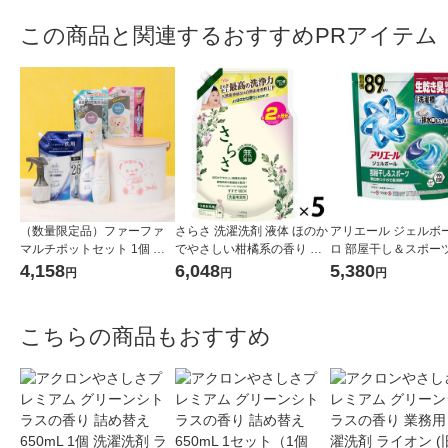
この商品と関連するおすすめPRアイテム
（数量限定品）ファーファ
さらさ 洗濯洗剤 液体 ほのか
アリエール ジェルボー
マルチポットセット 1個 衣
でやさしい柑橘系の香り 詰
ロ 部屋干し＆スポーツ
料用洗濯洗剤 NSファーフ
め替え ウルトラジャンボ 14
干しでもさわやかな香
4,158
6,048
5,380
円
円
円
ァ・ジャパン株式会社
90g 1セット（1個×5） P＆
め替え テラジャンボ 
G
ト（89粒入×2個） 
P＆G
こちらの商品もおすすめ