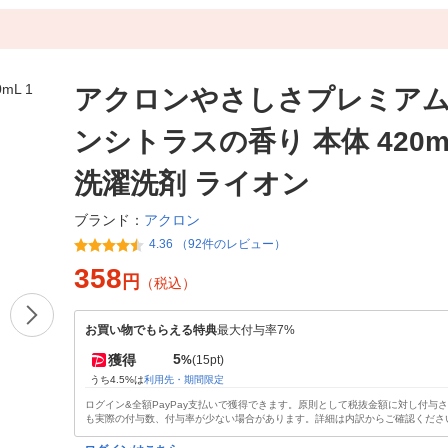
アクロンやさしさプレミアム
ンシトラスの香り 本体 420m
洗濯洗剤 ライオン
アクロン
ブランド：
4.36 （92件のレビュー）
358
円
（税込）
お買い物でもらえる特典
最大付与率7%
5
獲得
%
(15pt)
うち4.5%は
利用先・期間限定
ログイン&全額PayPay支払いで獲得できます。原則として税抜金額に対し付与
も実際の付与数、付与率が少ない場合があります。詳細は内訳からご確認くださ