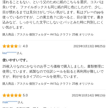
濡れることもない、という父のために紙のこちらを選択。コスパは
良いです。 ファイルボックスも同じ紙の同じ色にしたので、少し、
目が慣れるまでは見分けがしづらい気がします。私はグレーのppを
使っているのですが、この黄土色？に比べると、目が楽です。書き
込みなど、しっかりした文字にしないとパッとみた時に判別しにく
い気がします。
購入商品：アスクル 個別フォルダー A4 5山 クラフト 25枚 オリジナル
4.0
2023年3月13日 8時25分
kaz********
さん
使いやすいです。
25枚入りなのにかなりのお手ごろ価格で購入しました。書類整理に
使用しています。紙製なので仕訳シールを貼ると再利用が難しいで
すが、剥がせるタイプのシールを使用しています。
購入商品：アスクル 個別フォルダー A4 5山 クラフト 25枚 オリジナル
5.0
2022年10月14日 9時13分
mak********
さん