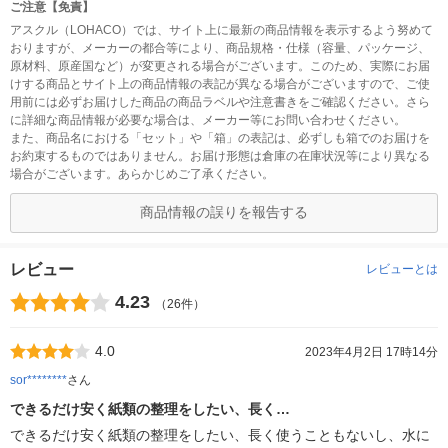
ご注意【免責】
アスクル（LOHACO）では、サイト上に最新の商品情報を表示するよう努めて
おりますが、メーカーの都合等により、商品規格・仕様（容量、パッケージ、
原材料、原産国など）が変更される場合がございます。このため、実際にお届
けする商品とサイト上の商品情報の表記が異なる場合がございますので、ご使
用前には必ずお届けした商品の商品ラベルや注意書きをご確認ください。さら
に詳細な商品情報が必要な場合は、メーカー等にお問い合わせください。
また、商品名における「セット」や「箱」の表記は、必ずしも箱でのお届けを
お約束するものではありません。お届け形態は倉庫の在庫状況等により異なる
場合がございます。あらかじめご了承ください。
商品情報の誤りを報告する
レビュー
レビューとは
4.23
（26件）
4.0
2023年4月2日 17時14分
sor********
さん
できるだけ安く紙類の整理をしたい、長く…
できるだけ安く紙類の整理をしたい、長く使うこともないし、水に