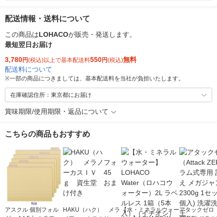
配送情報・送料について
この商品は
LOHACO
が販売・発送します。
最短翌日お届け
3,780
550
無料
円
(税込)以上で基本配送料
円
(税込)
配送料について
※
一部の商品につきましては、基本配送料を当社が負担いたします。
在庫確認住所：東京都にお届け
賞味期限/使用期限・返品について
こちらの商品もおすすめ
アスクル 個別フォル
HAKU（ハク） メラ
【水・ミネラルウォー
アタックゼロ（A