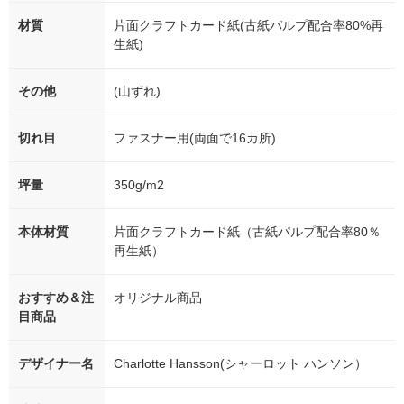
材質
片面クラフトカード紙(古紙パルプ配合率80%再
生紙)
その他
(山ずれ)
切れ目
ファスナー用(両面で16カ所)
坪量
350g/m2
本体材質
片面クラフトカード紙（古紙パルプ配合率80％
再生紙）
おすすめ＆注
オリジナル商品
目商品
デザイナー名
Charlotte Hansson(シャーロット ハンソン）