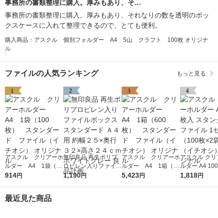
事務所の書類整理に購入。厚みもあり、そ…
事務所の書類整理に購入。厚みもあり、それなりの数を透明のボッ
クスケースに入れて整理できるので、とても便利。
購入商品：アスクル 個別フォルダー A4 5山 クラフト 100枚 オリジナ
ル
ファイルの人気ランキング
もっと見る
1
2
3
4
アスクル クリアーホ
無印良品 再生ポリプ
アスクル クリアーホ
アスクル クリ
ルダー A4 1袋（10
ロピレン入りファイル
ルダー A4 1箱（60
ルダー A4 10
0枚） スタンダー
914
ボックススタンダード
1,190
0枚） スタンダー
5,423
タンダード フ
1,818
円
円
円
円
ド ファイル（イチオ
Ａ４用 約幅２５×奥行
ド ファイル（イチオ
1セット（100
シ） オリジナル
３２×高さ２４ｃｍ ホ
シ） オリジナル
袋）（イチオシ
最近見た商品
ワイトグレー 良品計
リジナル
画