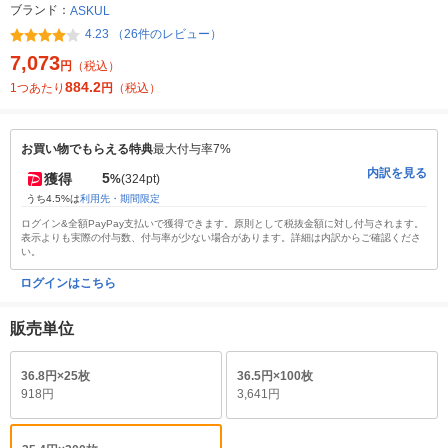
ブランド：
ASKUL
4.23 （26件のレビュー）
7,073
円
（税込）
884.2
1つあたり
円
（税込）
お買い物でもらえる特典
最大付与率7%
内訳を見る
5
獲得
%
(324pt)
うち4.5%は
利用先・期間限定
ログイン&全額PayPay支払いで獲得できます。原則として税抜金額に対し付与されます。
表示よりも実際の付与数、付与率が少ない場合があります。詳細は内訳からご確認くださ
い。
ログインはこちら
販売単位
36.8円×25枚
36.5円×100枚
918円
3,641円