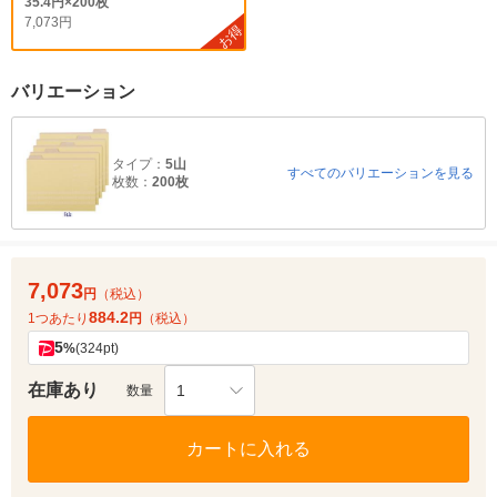
35.4円×200枚
7,073円
お得
バリエーション
タイプ：
5山
すべてのバリエーションを見る
枚数：
200枚
7,073
円
（税込）
884.2
1つあたり
円
（税込）
5
%
(324pt)
在庫あり
1
数量
カートに入れる