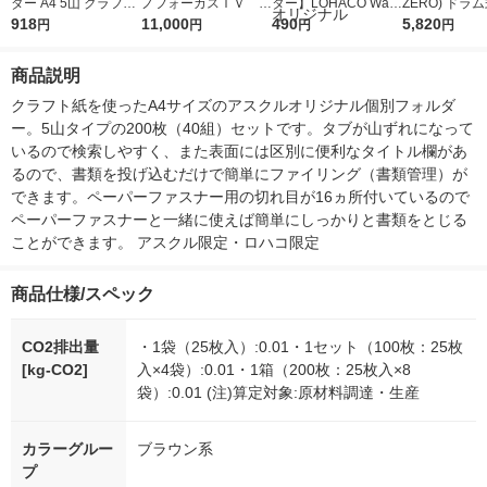
ダー A4 5山 クラフト
ノフォーカスＩＶ 4
ター】LOHACO Wate
ZERO) ドラ
918
25枚 オリジナル
5ｇ 資生堂 おまけ
11,000
r（ロハコウォータ
490
詰め替え メガ
5,820
円
円
円
円
付き
ー）2L ラベルレス 1
ボ 2300g 1
箱（5本入）（イチオ
個入) 洗濯洗剤
商品説明
シ） オリジナル
クラフト紙を使ったA4サイズのアスクルオリジナル個別フォルダ
ー。5山タイプの200枚（40組）セットです。タブが山ずれになって
いるので検索しやすく、また表面には区別に便利なタイトル欄があ
るので、書類を投げ込むだけで簡単にファイリング（書類管理）が
できます。ペーパーファスナー用の切れ目が16ヵ所付いているので
ペーパーファスナーと一緒に使えば簡単にしっかりと書類をとじる
ことができます。 アスクル限定・ロハコ限定
商品仕様/スペック
CO2排出量
・1袋（25枚入）:0.01・1セット（100枚：25枚
[kg-CO2]
入×4袋）:0.01・1箱（200枚：25枚入×8
袋）:0.01 (注)算定対象:原材料調達・生産
カラーグルー
ブラウン系
プ