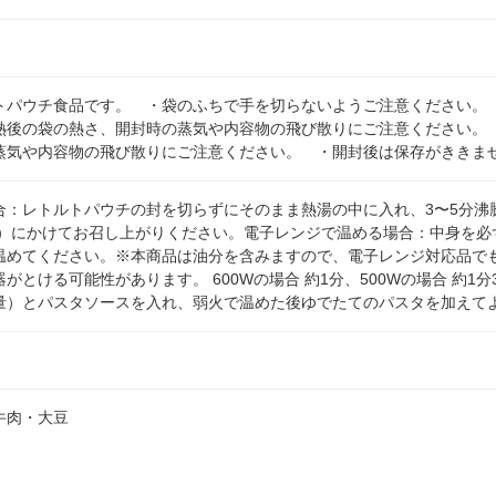
トパウチ食品です。 ・袋のふちで手を切らないようご注意ください。
熱後の袋の熱さ、開封時の蒸気や内容物の飛び散りにご注意ください。
蒸気や内容物の飛び散りにご注意ください。 ・開封後は保存がききま
合：レトルトパウチの封を切らずにそのまま熱湯の中に入れ、3〜5分沸
0g）にかけてお召し上がりください。電子レンジで温める場合：中身を
温めてください。※本商品は油分を含みますので、電子レンジ対応品で
がとける可能性があります。 600Wの場合 約1分、500Wの場合 約1
量）とパスタソースを入れ、弱火で温めた後ゆでたてのパスタを加えて
牛肉・大豆