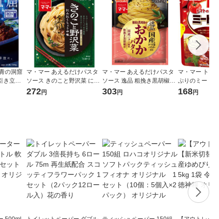
 青の洞窟
マ・マー あえるだけパスタ
マ・マー あえるだけパスタ
マ・マー トマ
引き立つ
ソース きのこと野沢菜 にん
ソース 逸品 粗挽き黒胡椒の
ぷりのミートソ
ボロネーゼ 1人前 (140g) 1個
にくしょうゆ味 1人前×2 1
おかかバター ＜1人前×2＞ 1
1個
272
303
168
円
円
円
個
個 日清製粉ウェルナ
500ml
トイレットペーパー ダブル
ティッシュペーパー 150組
【アウトレット