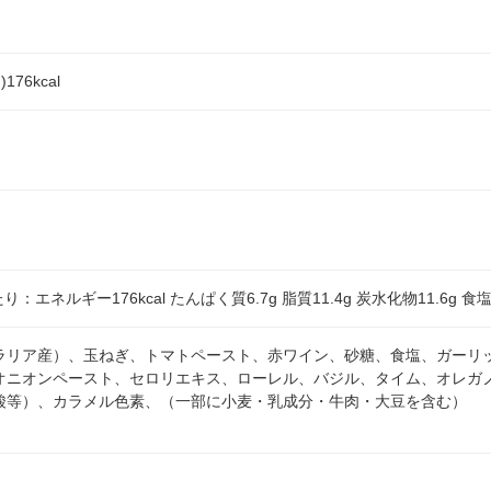
176kcal
り：エネルギー176kcal たんぱく質6.7g 脂質11.4g 炭水化物11.6g 食
ラリア産）、玉ねぎ、トマトペースト、赤ワイン、砂糖、食塩、ガーリ
オニオンペースト、セロリエキス、ローレル、バジル、タイム、オレガノ
酸等）、カラメル色素、（一部に小麦・乳成分・牛肉・大豆を含む）