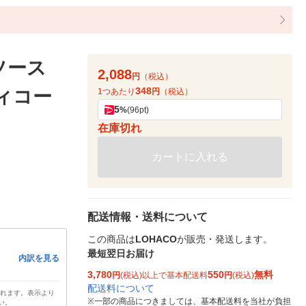
ソース
2,088
円
（税込）
348
ディコー
1つあたり
円
（税込）
5
%
(96pt)
在庫切れ
カートに入れる
配送情報・送料について
この商品は
LOHACO
が販売・発送します。
最短翌日お届け
内訳を見る
3,780
550
無料
円
(税込)以上で基本配送料
円
(税込)
配送料について
されます。表示より
※
一部の商品につきましては、基本配送料を当社が負担
い。