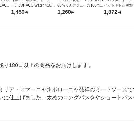
LACK
ー】LOHACO Water 410ml
00％りんごジュース100ml 1
ペットボトル 軟水
（6本）
1箱（20本入）ラベルレス
箱（18本入）オリジナル
ス 1セット（48
1,450
1,260
1,872
円
円
円
（イチオシ） オリジナル
【クイズ付き】【紙パッ
オリジナル
ク】（イチオシ） オリジナ
ル
り180日以上の商品をお届けします。

ミリア・ロマーニャ州ボローニャ発祥のミートソースで
いに仕上げました。太めのロングパスタやショートパス