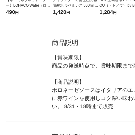
ー】LOHACO Water（ロハ
炭酸水 ラベルレス 500ml 1
OU（トトノウ） by B
コウォーター）2L ラベルレ
箱（24本入）
無糖 500ml 1セット
490
1,420
1,284
円
円
円
ス 1箱（5本入）（イチオ
シ） オリジナル
商品説明
【賞味期限】

商品の発送時点で、賞味期限まで残
【商品説明】

ボロネーゼソースはイタリアのエ
に赤ワインを使用しコク深い味わ
い。 8/31・18時まで販売