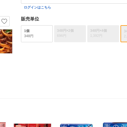
ログインはこちら
販売単位
348円×2個
348円×4個
1個
3
696円
1,392円
348円
2