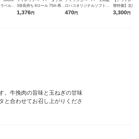
 ラベルレ
3倍長持ち 6ロール 75m 再生
ロハコオリジナルソフトパ
替特価】北海道
本）天然水
紙配合 スコッティフラワー
ックティッシュ フィオナ オ
か 無洗米 5kg
1,376
470
3,300
円
円
円
パック 1セット（2パック12
リジナル 1セット（10個：
米 木徳神糧 オ
ロール入）花の香り
5個入×2パック） オリジナ
ル
す。牛挽肉の旨味と玉ねぎの甘味
タと合わせてお召し上がりくださ