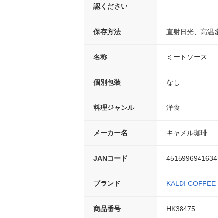
認ください
保存方法
直射日光、高温
名称
ミートソース
個別包装
なし
料理ジャンル
洋食
メーカー名
キャメル珈琲
JANコード
4515996941634
ブランド
KALDI COFFEE
商品番号
HK38475