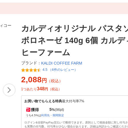
カルディオリジナル パスタ
ボロネーゼ 140g 6個 カル
ヒーファーム
ブランド：
KALDI COFFEE FARM
4.5 （4件のレビュー）
2,088
円
（税込）
348
1つあたり
円
（税込）
お買い物でもらえる特典
最大付与率7%
5
獲得
%
(96pt)
うち4.5%は
利用先・期間限定
ログイン&全額PayPay支払いで獲得できます。原則として税抜金額に対し付与
も実際の付与数、付与率が少ない場合があります。詳細は内訳からご確認くださ