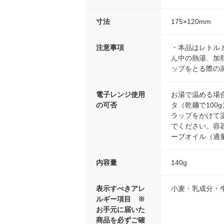
寸法
175×120mm
注意事項
・本品はレトル
ん中の熱湯、加
ップをとる際の
電子レンジ使用
お湯で温める場
の可否
タ（乾麺で10
ラップをかけて
でください。容器
ーブオイル（適
内容量
140g
表示すべきアレ
小麦・乳成分・
ルギー項目 ※
お手元に届いた
商品を必ずご確