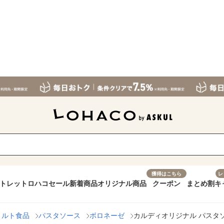
獲得はこちら
レ
トレット
ロハコセール
新着商品
オリジナル商品
クーポン
まとめ割
キ
トルト食品
パスタソース
ボロネーゼ
カルディオリジナル パスタソ