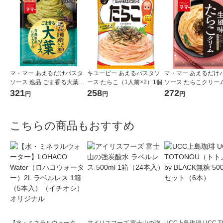
マ・マー あえるだけパスタ
キユーピー あえるパスタソ
マ・マー あえるだけ
ソース 逸品 ごま香る大葉ソ
ース たらこ（1人前×2）1個
ソース たらこクリーム
ース ＜1人前×2＞ 1個 日清
味 1人前×2 1個
321
258
272
円
円
円
製粉ウェルナ
こちらの商品もおすすめ
【水・ミネラルウォータ
アイリスフーズ 富士山の強
UCC上島珈琲 UCC T