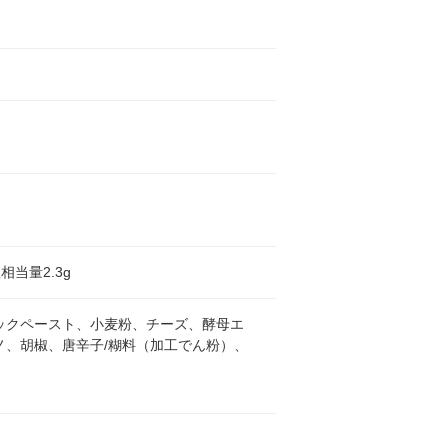
塩相当量2.3g
ックペースト、小麦粉、チーズ、酵母エ
、胡椒、唐辛子/糊料（加工でん粉）、