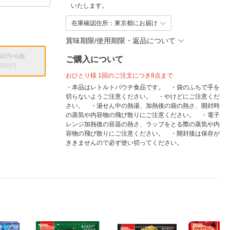
いたします。
在庫確認住所：東京都にお届け
賞味期限/使用期限・返品について
48円×6個
ご購入について
,088円
おひとり様 1回のご注文につき8点まで
・本品はレトルトパウチ食品です。 ・袋のふちで手を
切らないようご注意ください。 ・やけどにご注意くだ
さい。 ・湯せん中の熱湯、加熱後の袋の熱さ、開封時
の蒸気や内容物の飛び散りにご注意ください。 ・電子
レンジ加熱後の容器の熱さ、ラップをとる際の蒸気や内
容物の飛び散りにご注意ください。 ・開封後は保存が
ききませんので必ず使い切ってください。