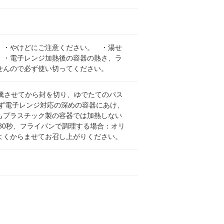
 ・やけどにご注意ください。 ・湯せ
 ・電子レンジ加熱後の容器の熱さ、ラ
せんので必ず使い切ってください。
騰させてから封を切り、ゆでたてのパス
必ず電子レンジ対応の深めの容器にあけ、
もプラスチック製の容器では加熱しない
分30秒、フライパンで調理する場合：オリ
よくからませてお召し上がりください。