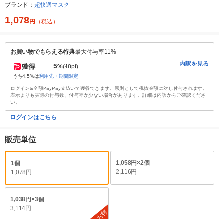
ブランド：
超快適マスク
1,078
円
（税込）
お買い物でもらえる特典
最大付与率11%
内訳を見る
5
獲得
%
(48pt)
うち4.5%は
利用先・期間限定
ログイン&全額PayPay支払いで獲得できます。原則として税抜金額に対し付与されます。
表示よりも実際の付与数、付与率が少ない場合があります。詳細は内訳からご確認くださ
い。
ログインはこちら
販売単位
1,058円×2個
1個
2,116円
1,078円
1,038円×3個
3,114円
お得