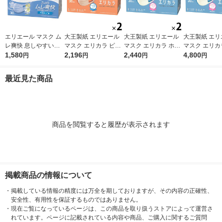
エリエール マスク ム
大王製紙 エリエール
大王製紙 エリエール
大王製紙 エリ
レ爽快 息しやすい
マスク エリカラ ピン
マスク エリカラ ホワ
マスク エリカ
プリーツ型 幅広耳ゴ
1,580
クベージュ ふつうサ
2,196
イトナチュラル ふつ
2,440
イトナチュラル
4,800
円
円
円
円
ム アイスブル- ふつ
イズ 1セット（30枚入
うサイズ 1セット（30
うサイズ 1セ
うサイズ 1箱（30枚
×2箱）日本製 カラー
枚入×2箱）日本製 カ
枚入×4箱）日
最近見た商品
入） 大王製紙 日本
マスク
ラーマスク
ラーマスク
製
商品を閲覧すると履歴が表示されます
掲載商品の情報について
・
掲載している情報の精度には万全を期しておりますが、その内容の正確性、
安全性、有用性を保証するものではありません。
・
現在ご覧になっているページは、この商品を取り扱うストアによって運営さ
れています。ページに記載されている内容や商品、ご購入に関するご質問