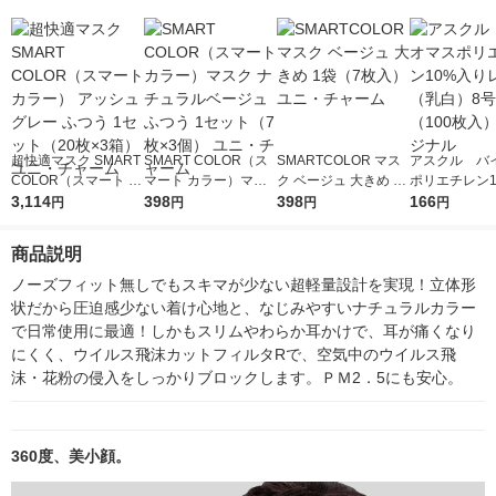
超快適マスク SMART
SMART COLOR（ス
SMARTCOLOR マス
アスクル バ
COLOR（スマート カ
マート カラー）マス
ク ベージュ 大きめ 1
ポリエチレン1
ラー） アッシュグレ
3,114
ク ナチュラルベージ
398
袋（7枚入）ユニ・チ
398
りレジ袋（乳
166
円
円
円
円
ー ふつう 1セット（2
ュ ふつう 1セット（7
ャーム
号 1袋（10
0枚×3箱） ユニ・チャ
枚×3個） ユニ・チャ
オリジナル
商品説明
ーム
ーム
ノーズフィット無しでもスキマが少ない超軽量設計を実現！立体形
状だから圧迫感少ない着け心地と、なじみやすいナチュラルカラー
で日常使用に最適！しかもスリムやわらか耳かけで、耳が痛くなり
にくく、ウイルス飛沫カットフィルタRで、空気中のウイルス飛
沫・花粉の侵入をしっかりブロックします。ＰＭ2．5にも安心。
360度、美小顔。