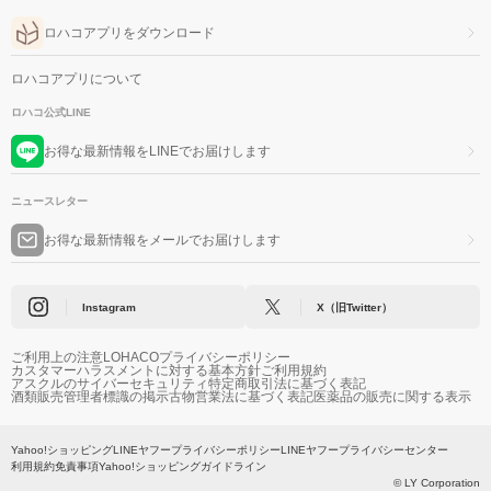
ロハコアプリをダウンロード
ロハコアプリについて
ロハコ公式LINE
お得な最新情報をLINEでお届けします
ニュースレター
お得な最新情報をメールでお届けします
Instagram
X（旧Twitter）
ご利用上の注意
LOHACOプライバシーポリシー
カスタマーハラスメントに対する基本方針
ご利用規約
アスクルのサイバーセキュリティ
特定商取引法に基づく表記
酒類販売管理者標識の掲示
古物営業法に基づく表記
医薬品の販売に関する表示
Yahoo!ショッピング
LINEヤフープライバシーポリシー
LINEヤフープライバシーセンター
利用規約
免責事項
Yahoo!ショッピングガイドライン
© LY Corporation