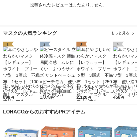
投稿されたレビューはまだありません。
マスクの人気ランキング
もっと見る
1
2
3
4
耳にやさしいやわらか
ビースタイル 立体冷
耳にやさしいやわらか
耳にやさしい
いマスク 【レギュラ
感マスク 接触瞬間冷
いマスク 【レギュラ
いマスク 【
ー】 ホワイト プリ
898
感 ムレにくい ふつ
1,078
ー】 ホワイト プリ
2,120
ー】 ホワイ
458
円
円
円
円
ーツ型 3層式 不織
うサイズ サンドベー
ーツ型 3層式 不織
ーツ型 3層
布 1セット（100
ジュ×ピーチモカ 使
布 1セット（250
布 使い捨て
LOHACOからのおすすめPRアイテム
枚：50枚入×2箱）
い捨て 白元アース 1
枚：50枚入×5箱）
（50枚入） 
アスクル オリジナ
袋(20枚入)
アスクル オリジナ
ル オリジナ
ル
ル