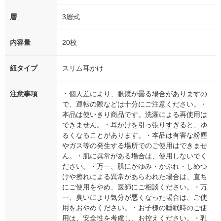
層
3層式
内容量
20枚
紐タイプ
スリム耳かけ
注意事項
・個人差により、眼鏡が曇る場合がありますの
で、運転の際などは十分にご注意ください。・
本品は使いきり商品です。洗濯による再使用は
できません。・耳かけを引っ張りすぎると、ゆ
るくなることがあります。・本品は有害な粉塵
やガス等の発生する場所でのご使用はできませ
ん。・肌に異常がある場合は、使用しないでく
ださい。・万一、肌にかゆみ・かぶれ・しめつ
けや擦れによる異常があらわれた場合は、直ち
にご使用をやめ、医師にご相談ください。・万
一、臭いにより気分が悪くなった場合は、ご使
用をおやめください。・お子様の睡眠時のご使
用は、安全性を考慮し、お控えください。・乳