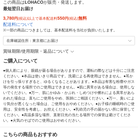
この商品は
LOHACO
が販売・発送します。
最短翌日お届け
3,780
550
無料
円
(税込)以上で基本配送料
円
(税込)
配送料について
※
一部の商品につきましては、基本配送料を当社が負担いたします。
在庫確認住所：東京都にお届け
賞味期限/使用期限・返品について
ご購入について
●個人差により、眼鏡が曇る場合がありますので、運転の際などは十分にご注意
ください。●本品は使いきり商品です。洗濯による再使用はできません。●耳か
けを引っ張りすぎると、ゆるくなることがあります。●本品は有害な粉塵やガス
等の発生する場所でのご使用はできません。●肌に異常がある場合は、使用しな
いでください。●万一、肌にかゆみ・かぶれ・しめつけや擦れによる異常があら
われた場合は、直ちにご使用をやめ、医師にご相談ください。●万一、臭いによ
り気分が悪くなった場合は、ご使用をおやめください。●お子様の睡眠時のご使
用は、安全性を考慮し、お控えください。●乳幼児の手の届かない所に保管して
ください。●高温多湿な場所、直射日光の当たる場所での保管は避けてくださ
い。●火気のそばでのご使用はおやめください。
こちらの商品もおすすめ