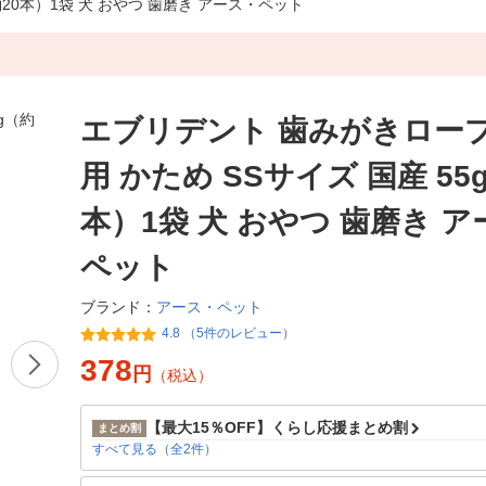
約20本）1袋 犬 おやつ 歯磨き アース・ペット
エブリデント 歯みがきロープ
用 かため SSサイズ 国産 55
本）1袋 犬 おやつ 歯磨き 
ペット
アース・ペット
ブランド：
4.8 （5件のレビュー）
378
円
（税込）
【最大15％OFF】くらし応援まとめ割
まとめ割
すべて見る（全2件）