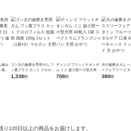
ち歯み
ゴン太の歯磨き専用ガム フ
ディンゴ フラットチキンガ
犬の歯磨きガム 
ン風味
ッ素プラス カット クロロフ
ム ミニ 超小型〜小型犬用 40
ーフェアリー ビタ
犬用 お
ィル入 低脂肪 国産 150g 1セ
枚入 1袋 スペクトラムブラ
ーツ味 デンタルケア
1,338
708
380
円
円
円
（ハーツ）
ット（1袋×3）マルカン 犬
ンズジャパン 犬用 おやつ
g フォーキャンス
用
ード 犬 おやつ
り120日以上の商品をお届けします。
