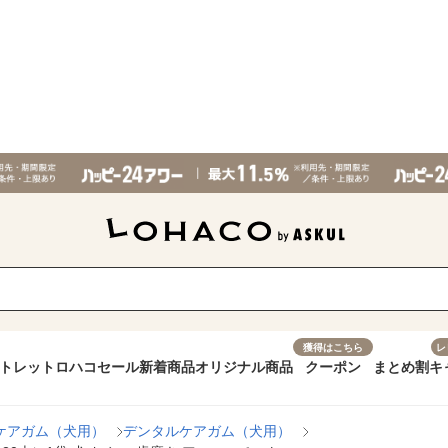
獲得はこちら
レ
トレット
ロハコセール
新着商品
オリジナル商品
クーポン
まとめ割
キ
ケアガム（犬用）
デンタルケアガム（犬用）