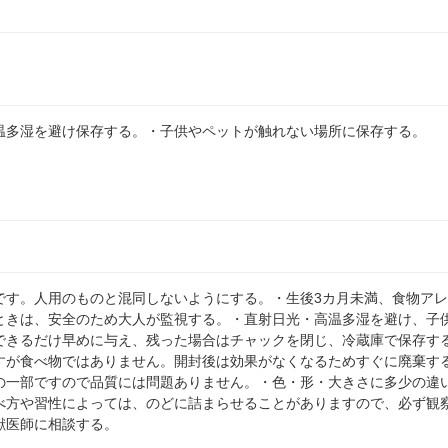
温多湿を避け保存する。・子供やペットが触れない場所に保存する。
です。人用のものと混同しないようにする。・生後3カ月未満、食物ア
ときは、安全のため大人が監視する。・直射日光・高温多湿を避け、子
できるだけ早めに与え、残った場合はチャックを閉じ、冷蔵庫で保存す
すが食べ物ではありません。開封後は効果がなくなるためすぐに廃棄す
の一部ですので品質には問題ありません。・色・形・大きさに多少の違
べ方や習性によっては、のどに詰まらせることがありますので、必ず観
獣医師に相談する。