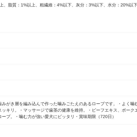
上、脂質：1%以上、粗繊維：4%以下、灰分：3%以下、水分：20%以
歯みがき層を編み込んで作った噛みごたえのあるロープです。・よく噛
スッキリ。・マッサージで歯茎の健康を維持。・ビーフエキス、ポーク
ロープ。・噛む力が強い愛犬にピッタリ・賞味期限（720日）