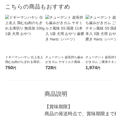
こちらの商品もおすすめ
ドギーマンハヤシ 仕上名人
チューデント 超長持ち歯み
チューデント 超長持
鶏むね肉のちぎれる薄切り
がきガム ヤギミルク風味 SS
がきガム ご褒美チキ
無添加 100g 1袋 犬用 おやつ
国産 11本入 1袋 犬用 おやつ
SS 国産 11本入 3袋 
750
728
1,974
円
円
円
歯磨き Hartz（ハーツ）
やつ 歯磨き Hartz
商品説明
【賞味期限】

商品の発送時点で、賞味期限まで残