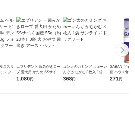
ヘルススリ
エブリデント 歯みがきロー
ゴン太のカミング ちゅーい
GABAN ギャバ
ミン フル
プ 愛犬用 かため SSサイズ
んぐ かむかむ 8枚入 1袋 サ
個 ハウス食品
 口臭 60
国産 55g（約20本）3袋 犬
ンライズ ドッグフード
1,080
368
271
円
円
円
 ドッグフ
おやつ 歯磨き アース・ペッ
ト