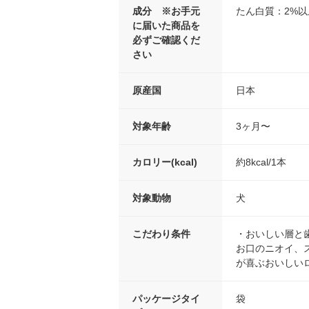
成分 ※お手元
たん白質：2%以
に届いた商品を
必ずご確認くだ
さい
原産国
日本
対象年齢
3ヶ月〜
カロリー(kcal)
約8kcal/1本
対象動物
犬
こだわり条件
・おいしい層と
お口のニオイ、
が喜ぶおいしい
パッケージタイ
袋