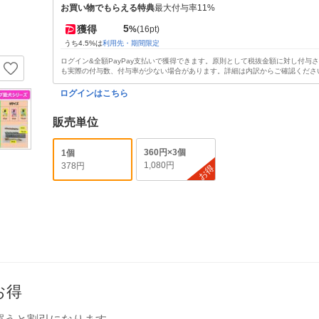
お買い物でもらえる特典
最大付与率11%
5
獲得
%
(16pt)
うち4.5%は
利用先・期間限定
ログイン&全額PayPay支払いで獲得できます。原則として税抜金額に対し付与
も実際の付与数、付与率が少ない場合があります。詳細は内訳からご確認くださ
ログインはこちら
販売単位
360円×3個
1個
1,080円
378円
お得
お得