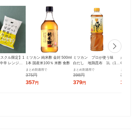
スクル限定】1
ミツカン 純米酢 金封 500ml
ミツカン プロが使う味
からだに
 中辛 レンジで
1本 国産米100％ 米酢 食酢
白だし 地鶏昆布 1L（100
GI 500
菜と牛肉のカレ
0ml） 1本
100% 
まとめ割適用で
まとめ割適用で
まとめ割適
個 オリジナル レト
製糖
375円
398円
335円
シ） オリジナ
357
379
319
円
円
円