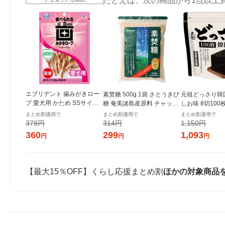
たとえば、次の商品から1点以上
エブリデント 歯みがきロー
素焚糖 500g 1袋 さとうきび
元祖どっさり韓
プ 愛犬用 かため SSサイズ
糖 奄美諸島産原料 チャック
しお味 8切100
国産 55g（約20本）1袋 犬
付き袋 大東製糖 砂糖
き 1セット（1
まとめ割適用で
まとめ割適用で
まとめ割適用で
おやつ 歯磨き アース・ペッ
ンジャコー
378円
314円
1,150円
ト
360
299
1,093
円
円
円
【最大15％OFF】くらし応援まとめ割
ほかの対象商品