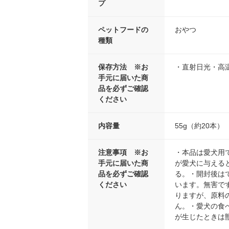
プ
ペットフードの
おやつ
種類
保存方法 ※お
・直射日光・高
手元に届いた商
品を必ずご確認
ください
内容量
55g（約20本）
注意事項 ※お
・本品は愛犬用
手元に届いた商
が愛犬に与える
品を必ずご確認
る。・開封後は
ください
います。無害で
りますが、原料
ん。・愛犬の食
が生じたときは