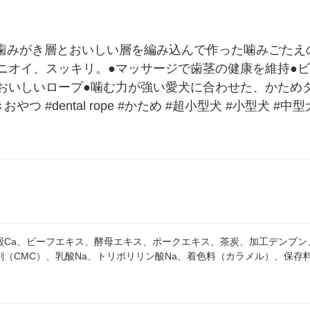
●歯みがき層とおいしい層を編み込んで作った噛みごたえ
ニオイ、スッキリ。●マッサージで歯茎の健康を維持●
おいしいロープ●噛む力が強い愛犬に合わせた、かためタ
やつ #dental rope #かため #超小型犬 #小型犬 
殻Ca、ビーフエキス、酵母エキス、ポークエキス、茶炭、加工デンプン
剤（CMC）、乳酸Na、トリポリリン酸Na、着色料（カラメル）、保存