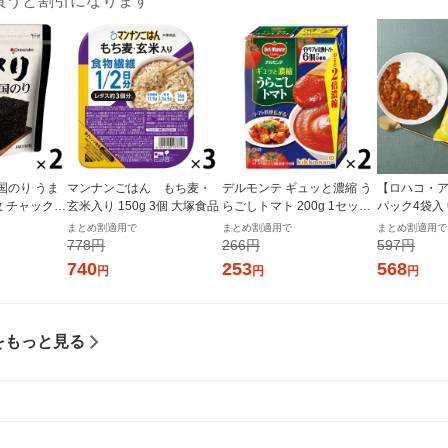
買うと割引になります
国のり うま
マンナンごはん もち麦・
デルモンテ ギュッと濃縮 う
【ロハコ・ア
枚 チャック付
玄米入り 150g 3個 大塚食品
らごしトマト 200g 1セット
パック4袋入
個×2）オリオ
（1個×2）キッコーマン 紙
ぱぱっと野
まとめ割適用で
まとめ割適用で
まとめ割適用で
パック
ー 180g 1
778円
266円
597円
ルト（イチオ
740
253
568
円
円
円
ル
をもっと見る