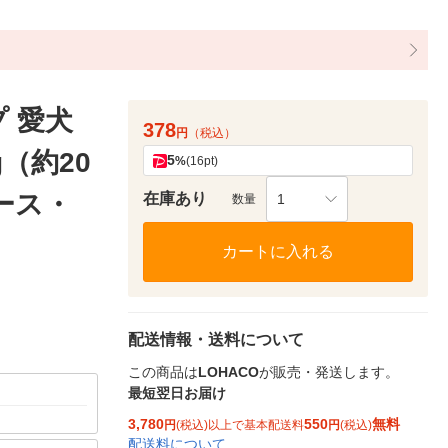
 愛犬
378
円
（税込）
g（約20
5
%
(16pt)
アース・
在庫あり
1
数量
カートに入れる
配送情報・送料について
この商品は
LOHACO
が販売・発送します。
最短翌日お届け
3,780
550
無料
円
(税込)以上で基本配送料
円
(税込)
配送料について