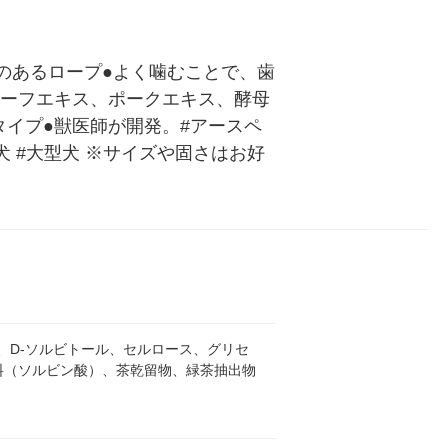
のあるロープ●よく噛むことで、歯
ビーフエキス、ポークエキス、酵母
イプ●獣医師が開発。#アースペ
#中型犬 #大型犬 ※サイズや固さはお好
、D-ソルビトール、セルロース、グリセ
料（ソルビン酸）、茶乾留物、緑茶抽出物