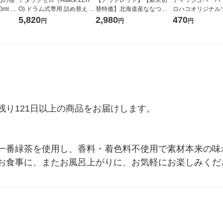
山の強
アタックゼロ（Attack ZER
【アウトレット】【新米切
ティッシュペーパー
ml 1
O) ドラム式専用 詰め替え メ
替特価】北海道産ななつぼ
ロハコオリジナル
ガジャンボ 2300g 1セット
し 無洗米 5kg 1袋 令和7年産
ックティッシュ フ
5,820
2,980
470
円
円
円
（2個入) 洗濯洗剤 花王
米 木徳神糧 オリジナル
リジナル 1セット
5個入×2パック）
ル
り121日以上の商品をお届けします。

一番緑茶を使用し、香料・着色料不使用で素材本来の味
お食事に、またお風呂上がりに、お気軽にお楽しみくだ