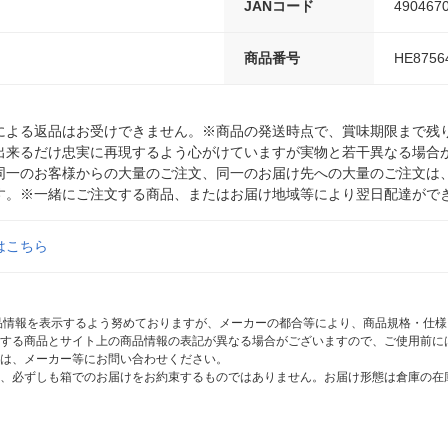
JANコード
490467
商品番号
HE8756
による返品はお受けできません。※商品の発送時点で、賞味期限まで残り
出来るだけ忠実に再現するよう心がけていますが実物と若干異なる場合
同一のお客様からの大量のご注文、同一のお届け先への大量のご注文は
す。※一緒にご注文する商品、またはお届け地域等により翌日配達がで
はこちら
商品情報を表示するよう努めておりますが、メーカーの都合等により、商品規格・仕
する商品とサイト上の商品情報の表記が異なる場合がございますので、ご使用前に
は、メーカー等にお問い合わせください。
、必ずしも箱でのお届けをお約束するものではありません。お届け形態は倉庫の在