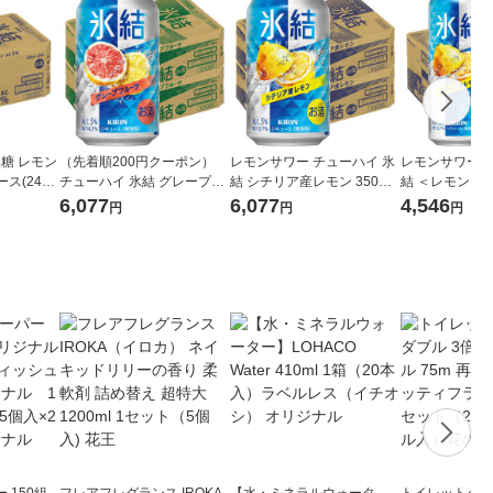
無糖 レモン
（先着順200円クーポン）
レモンサワー チューハイ 氷
レモンサワー 
ケース(24本
チューハイ 氷結 グレープフ
結 シチリア産レモン 350ml
結 ＜レモン＞ 5
酎ハイ KB
ルーツ 350ml 48本 缶チュー
2ケース (48本) 送料無料
6,077
6,077
4,546
円
円
円
ハイ サワー