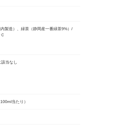
内製造）、緑茶（静岡産一番緑茶9%）/
ンＣ
に該当なし
l（100ml当たり）