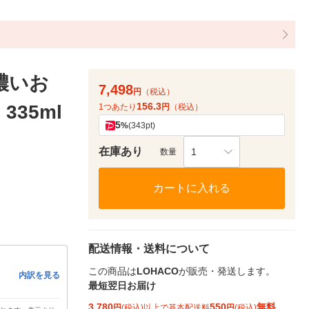
濃いお
7,498
円
（税込）
156.3
335ml
1つあたり
円
（税込）
5
%
(343pt)
在庫あり
1
数量
カートに入れる
配送情報・送料について
この商品は
LOHACO
が販売・発送します。
内訳を見る
最短翌日お届け
3,780
550
無料
円
(税込)以上で基本配送料
円
(税込)