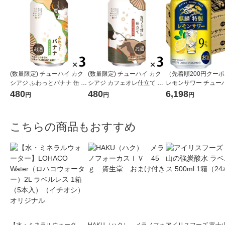
(数量限定) チューハイ カク
(数量限定) チューハイ カク
（先着順200円クー
シアジ ふわっとバナナ 缶 35
シアジ カフェオレ仕立て 缶
レモンサワー チューハ
0ml 3本
350ml 3本
麟特製 レモン ALC.9％
480
480
6,198
円
円
円
ml 48本
こちらの商品もおすすめ