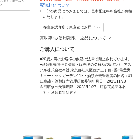
されます。表示より
配送料について
い。
※
一部の商品につきましては、基本配送料を当社が負担
いたします。
在庫確認住所：東京都にお届け
賞味期限/使用期限・返品について
ご購入について
■20歳未満のお客様の飲酒は法律で禁止されています。
■酒類販売管理者標識・販売場の名称及び所在地：アス
クル株式会社本社 東京都江東区豊洲三丁目2番3号豊洲
キュービックガーデン11F・酒類販売管理者の氏名：堀
口卓哉・酒類販売管理研修受講年月日：2025/11/28・
次回研修の受講期限：2028/11/27・研修実施団体名：
一社）酒類政策研究所