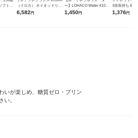
 150組
フレアフレグランス IROKA
【水・ミネラルウォータ
トイレットペー
ソフトパ
（イロカ） ネイキッドリリ
ー】LOHACO Water 410ml
3倍長持ち 6ロール 75
ィオナ オ
ーの香り 柔軟剤 詰め替え 超
1箱（20本入）ラベルレス
紙配合 スコッ
6,582
1,450
1,376
円
円
円
（10個：
特大 1200ml 1セット（5個
（イチオシ） オリジナル
パック 1セット
 オリジナ
入) 花王
ロール入）花の
わいが楽しめ、糖質ゼロ・プリン
さい。