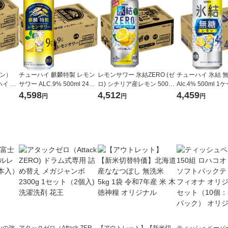
ポン）
チューハイ 麒麟特製 レモン
レモンサワー 氷結ZERO (ゼ
チューハイ 氷結 
イ 麒
サワー ALC.9% 500ml 24本
ロ) シチリア産レモン 500ml
Alc.4% 500ml 1
 350
キリン 酎ハイ
１ケース(24本) チューハイ
入) レモンサワー 
4,598
4,512
4,459
円
円
円
サワー（イチオシ）
23A