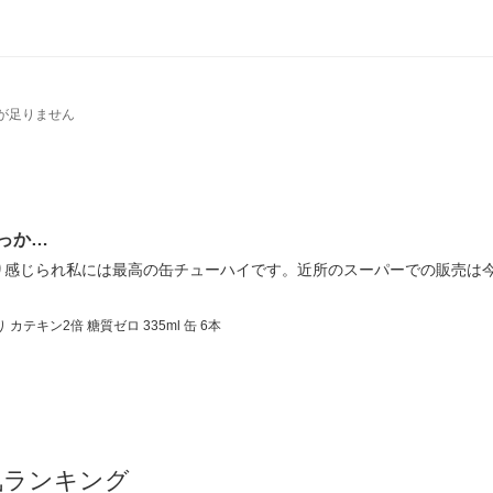
が足りません
っか…
り感じられ私には最高の缶チューハイです。近所のスーパーでの販売は
テキン2倍 糖質ゼロ 335ml 缶 6本
気ランキング