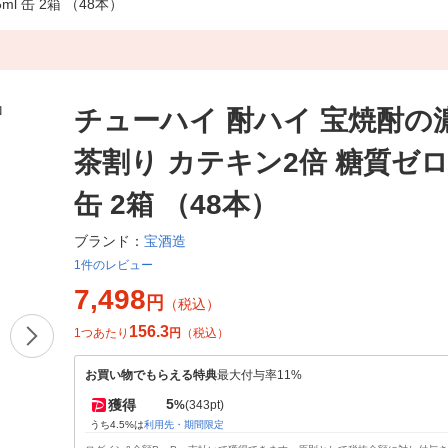
 缶 2箱 （48本）
チューハイ 酎ハイ 宝焼酎の
茶割り カテキン2倍 糖質ゼロ 
缶 2箱 （48本）
宝酒造
ブランド：
1件のレビュー
7,498
円
（税込）
156.3
1つあたり
円
（税込）
お買い物でもらえる特典
最大付与率11%
5
獲得
%
(343pt)
うち4.5%は
利用先・期間限定