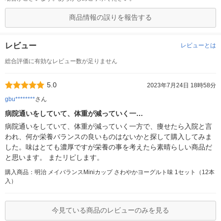
商品情報の誤りを報告する
レビュー
レビューとは
総合評価に有効なレビュー数が足りません
5.0
2023年7月24日 18時58分
gbu********
さん
病院通いをしていて、体重が減っていく一…
病院通いをしていて、体重が減っていく一方で、痩せたら入院と言
われ、何か栄養バランスの良いものはないかと探して購入してみま
した。味はとても濃厚ですが栄養の事を考えたら素晴らしい商品だ
と思います。 またリピします。
購入商品：明治 メイバランスMiniカップ さわやかヨーグルト味 1セット（12本
入）
今見ている商品のレビューのみを見る