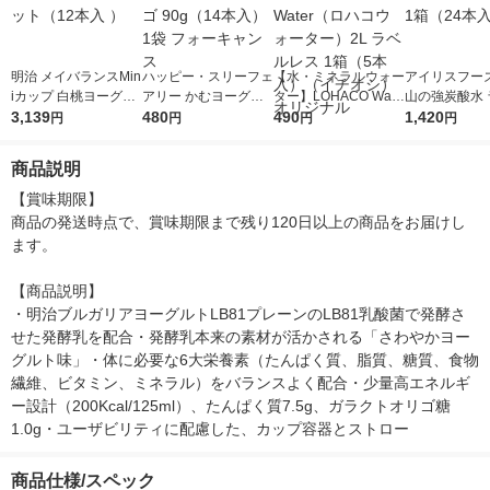
明治 メイバランスMin
ハッピー・スリーフェ
【水・ミネラルウォー
アイリスフーズ
iカップ 白桃ヨーグル
アリー かむヨーグル
ター】LOHACO Wate
山の強炭酸水 
ト味 1セット（12本入
3,139
ト 青リンゴ 90g（14
480
r（ロハコウォータ
490
レス 500ml 1
1,420
円
円
円
円
）
本入）1袋 フォーキャ
ー）2L ラベルレス 1
本入）
ンス
箱（5本入）（イチオ
商品説明
シ） オリジナル
【賞味期限】

商品の発送時点で、賞味期限まで残り120日以上の商品をお届けし
ます。

【商品説明】

・明治ブルガリアヨーグルトLB81プレーンのLB81乳酸菌で発酵さ
せた発酵乳を配合・発酵乳本来の素材が活かされる「さわやかヨー
グルト味」・体に必要な6大栄養素（たんぱく質、脂質、糖質、食物
繊維、ビタミン、ミネラル）をバランスよく配合・少量高エネルギ
ー設計（200Kcal/125ml）、たんぱく質7.5g、ガラクトオリゴ糖
1.0g・ユーザビリティに配慮した、カップ容器とストロー
商品仕様/スペック