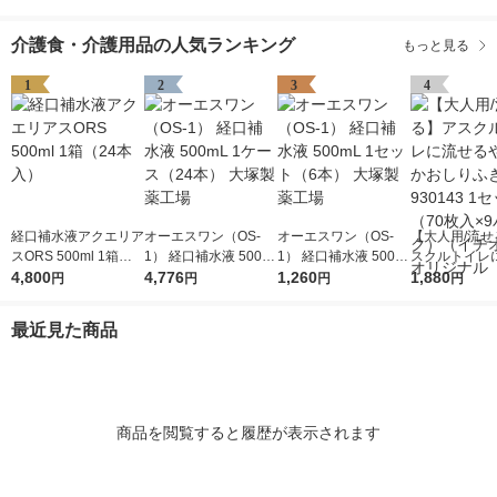
介護食・介護用品の人気ランキング
もっと見る
1
2
3
4
経口補水液アクエリア
オーエスワン（OS-
オーエスワン（OS-
【大人用/流せ
スORS 500ml 1箱（2
1） 経口補水液 500m
1） 経口補水液 500m
スクルトイレ
4本入）
4,800
L 1ケース（24本） 大
4,776
L 1セット（6本） 大
1,260
やわらかおしり
1,880
円
円
円
円
塚製薬工場
塚製薬工場
30143 1セッ
入×9パック）
最近見た商品
オシ） オリジ
商品を閲覧すると履歴が表示されます