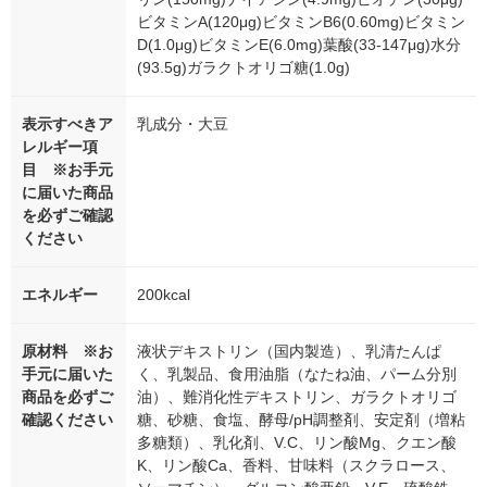
ビタミンA(120μg)ビタミンB6(0.60mg)ビタミン
D(1.0μg)ビタミンE(6.0mg)葉酸(33-147μg)水分
(93.5g)ガラクトオリゴ糖(1.0g)
表示すべきア
乳成分・大豆
レルギー項
目 ※お手元
に届いた商品
を必ずご確認
ください
エネルギー
200kcal
原材料 ※お
液状デキストリン（国内製造）、乳清たんぱ
手元に届いた
く、乳製品、食用油脂（なたね油、パーム分別
商品を必ずご
油）、難消化性デキストリン、ガラクトオリゴ
確認ください
糖、砂糖、食塩、酵母/pH調整剤、安定剤（増粘
多糖類）、乳化剤、V.C、リン酸Mg、クエン酸
K、リン酸Ca、香料、甘味料（スクラロース、