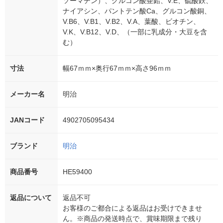
ソーマチン）、グルコン酸亜鉛、V.E、硫酸鉄、
ナイアシン、パントテン酸Ca、グルコン酸銅、
V.B6、V.B1、V.B2、V.A、葉酸、ビオチン、
V.K、V.B12、V.D、（一部に乳成分・大豆を含
む）
寸法
幅67ｍｍ×奥行67ｍｍ×高さ96ｍｍ
メーカー名
明治
JANコード
4902705095434
ブランド
明治
商品番号
HE59400
返品について
返品不可
お客様のご都合による返品はお受けできませ
ん。※商品の発送時点で、賞味期限まで残り