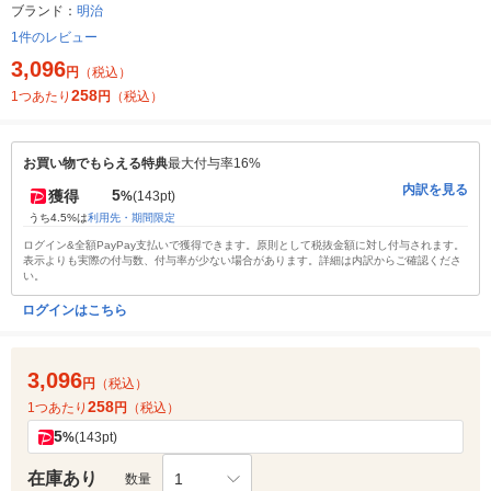
ブランド：
明治
1件のレビュー
3,096
円
（税込）
258
1つあたり
円
（税込）
お買い物でもらえる特典
最大付与率16%
内訳を見る
5
獲得
%
(143pt)
うち4.5%は
利用先・期間限定
ログイン&全額PayPay支払いで獲得できます。原則として税抜金額に対し付与されます。
表示よりも実際の付与数、付与率が少ない場合があります。詳細は内訳からご確認くださ
い。
ログインはこちら
3,096
円
（税込）
258
1つあたり
円
（税込）
5
%
(143pt)
在庫あり
1
数量