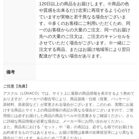
120日以上の商品をお届けします。※商品の色
や質感を出来るだけ忠実に再現するよう心がけ
ていますが実物と若干異なる場合がございま
す。※多くのお客様にご利用いただくため、同
一のお客様からの大量のご注文、同一のお届け
先への大量のご注文は、ご注文のキャンセルを
させていただく場合がございます。※一緒にご
注文する商品、またはお届け地域等により翌日
配達ができない場合があります。
備考
ご注意【免責】
アスクル（LOHACO）では、サイト上に最新の商品情報を表示するよう努めて
おりますが、メーカーの都合等により、商品規格・仕様（容量、パッケージ、
原材料、原産国など）が変更される場合がございます。このため、実際にお届
けする商品とサイト上の商品情報の表記が異なる場合がございますので、ご使
用前には必ずお届けした商品の商品ラベルや注意書きをご確認ください。さら
に詳細な商品情報が必要な場合は、メーカー等にお問い合わせください。
また、商品名における「セット」や「箱」の表記は、必ずしも箱でのお届けを
お約束するものではありません。お届け形態は倉庫の在庫状況等により異なる
場合がございます。あらかじめご了承ください。