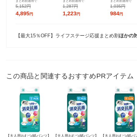
まとめ割適用で
まとめ割適用で
まとめ割適用で
回 Mサイズ 68枚:（2パック×
（4枚入×3パック） 大王製
3パック） 大王
5,152円
1,287円
1,035円
34枚入）エリエール 大王製
紙
ール 生理用品
4,895
1,223
984
円
円
円
紙
【最大15％OFF】ライフステージ応援まとめ割
ほかの
この商品と関連するおすすめPRアイテム
【大人用おむつ/紙パンツ】
【大人用おむつ/紙パンツ】
【大人用おむつ/紙パ