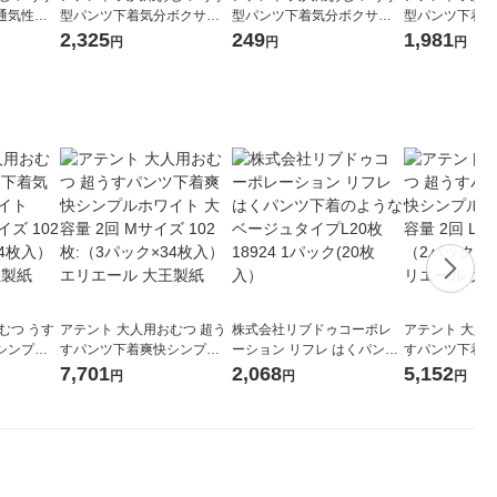
通気性プ
型パンツ下着気分ボクサー
型パンツ下着気分ボクサー
型パンツ下着気
 2回 M-
タイプうす型パンツ 大容量
タイプうす型パンツ トライ
タイプうす型パンツ 2
2,325
249
1,981
円
円
円
パック×30
2回 Lサイズ 26枚:（1パック
アル 2回 Lサイズ 2枚:（1パ
イズ 18枚:（1
 大王製紙
×26枚入）エリエール 大王
ック×2枚入）エリエール 大
入）エリエール
製紙
王製紙
むつ うす
アテント 大人用おむつ 超う
株式会社リブドゥコーポレ
アテント 大人
シンプル
すパンツ下着爽快シンプル
ーション リフレ はくパンツ
すパンツ下着爽
2回 Mサ
ホワイト 大容量 2回 Mサイ
下着のようなベージュタイ
ホワイト 大容量
7,701
2,068
5,152
円
円
円
ック×34枚
ズ 102枚:（3パック×34枚
プL20枚 18924 1パック(20
64枚:（2パッ
大王製紙
入）エリエール 大王製紙
枚入）
リエール 大王