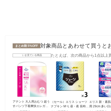
対象商品とあわせて買うと
まとめ割 5%OFF
たとえば、次の商品から1点以上
いま見ている商品
アテント 大人用おむつ 超う
（セール）エリス ショーツ
エリス 新・素肌
すパンツ下着爽快エレガン
ナプキン M~L 昼・夜 長時間
用 29cm 多い
トピンクベージュ 大容量 2
用 ブラックカラー 1セット
用ナプキン 1セ