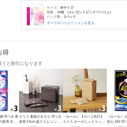
サイズ：
Mサイズ
枚数：
34枚 ［エレガントピンクベージュ］
パック数：
2パック
すべてのバリエーションを見る
お得
買うと割引になります
感 羽つき 夜
エリス 素肌のきもち 羽つき
（セール）【ロハコ先行】
（セール）エ
日の夜用 生理
昼用 23cm 超スリム シンプ
エリス オーガニックコット
安心 360 羽
ット（18枚×
ルデザイン 3個(20枚×3) ナ
ン 羽つき 21cm 多い昼〜ふ
特に多い日の