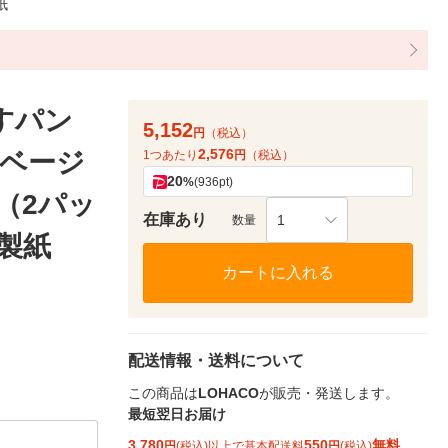
紙
すパン
5,152
円
（税込）
2,576
ベージ
1つあたり
円
（税込）
20
%
(936pt)
:（2パッ
在庫あり
1
数量
王製紙
カートに入れる
配送情報・送料について
この商品は
LOHACO
が販売・発送します。
最短翌日お届け
3,780
550
無料
円
(税込)以上で基本配送料
円
(税込)