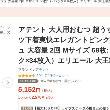
 大容量 2回 Mサイズ 68枚:（2パック×34枚入）エリエール 大王製
アテント 大人用おむつ 超う
ツ下着爽快エレガントピンク
ュ 大容量 2回 Mサイズ 68枚
ク×34枚入）エリエール 大
アテント
ブランド：
4.56 （16件のレビュー）
大人用紙おむつ・尿とりパッド
ランキング9位
5,152
円
（税込）
2,576
1つあたり
円
（税込）
【最大15％OFF】ライフステージ応援まとめ割
まとめ割