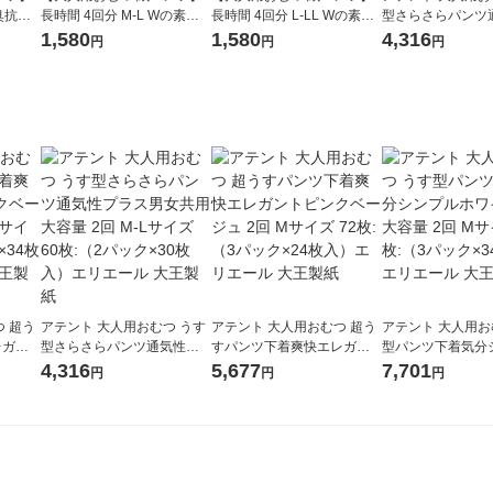
消臭抗菌
長時間 4回分 M-L Wの素材
長時間 4回分 L-LL Wの素材
型さらさらパンツ
ク(14
で快適パンツ 1パック(18枚
で快適パンツ 1パック(16枚
ラス男女共用 大容量
1,580
1,580
4,316
円
円
円
ア
入) アクティ 日本製紙クレシ
入) アクティ 日本製紙クレシ
Lサイズ 60枚:（2
ア
ア
枚入）エリエール
 超う
アテント 大人用おむつ うす
アテント 大人用おむつ 超う
アテント 大人用お
レガン
型さらさらパンツ通気性プ
すパンツ下着爽快エレガン
型パンツ下着気分
量 2
ラス男女共用 大容量 2回 M-
トピンクベージュ 2回 Mサイ
ホワイト 大容量 
4,316
5,677
7,701
円
円
円
1パック×
Lサイズ 60枚:（2パック×30
ズ 72枚:（3パック×24枚
イズ 102枚:（3パ
大王製
枚入）エリエール 大王製紙
入）エリエール 大王製紙
入）エリエール 