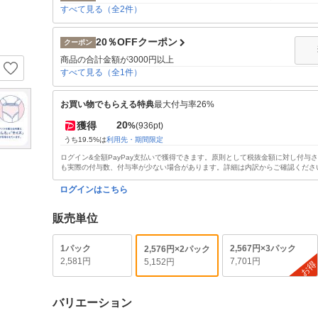
すべて見る（全2件）
20％OFFクーポン
クーポン
商品の合計金額が3000円以上
すべて見る（全1件）
お買い物でもらえる特典
最大付与率26%
20
獲得
%
(936pt)
うち19.5%は
利用先・期間限定
ログイン&全額PayPay支払いで獲得できます。原則として税抜金額に対し付与
も実際の付与数、付与率が少ない場合があります。詳細は内訳からご確認くださ
ログインはこちら
販売単位
1パック
2,567円×3パック
2,576円×2パック
2,581円
7,701円
5,152円
お
バリエーション