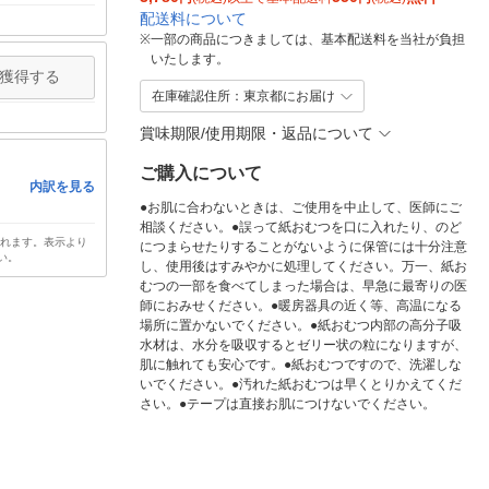
配送料について
※
一部の商品につきましては、基本配送料を当社が負担
いたします。
獲得する
在庫確認住所：東京都にお届け
賞味期限/使用期限・返品について
ご購入について
内訳を見る
●お肌に合わないときは、ご使用を中止して、医師にご
相談ください。●誤って紙おむつを口に入れたり、のど
されます。表示より
につまらせたりすることがないように保管には十分注意
い。
し、使用後はすみやかに処理してください。万一、紙お
むつの一部を食べてしまった場合は、早急に最寄りの医
師におみせください。●暖房器具の近く等、高温になる
場所に置かないでください。●紙おむつ内部の高分子吸
水材は、水分を吸収するとゼリー状の粒になりますが、
肌に触れても安心です。●紙おむつですので、洗濯しな
いでください。●汚れた紙おむつは早くとりかえてくだ
さい。●テープは直接お肌につけないでください。
得