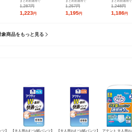
まとめ割適用で
まとめ割適用で
まとめ割適用で
製紙 エリエ
プキン 大王製紙 エリエール
つうの日用（22枚×3個）素
3個（12枚×
1,287円
1,257円
1,248円
生理用品
肌のきもち ナチュラルシリ
理用品
1,223
1,195
1,186
円
円
円
ーズ 生理用品
対象商品をもっと見る
ンツ】
【大人用おむつ/紙パンツ】
【大人用おむつ/紙パンツ】
アテント 大人用お