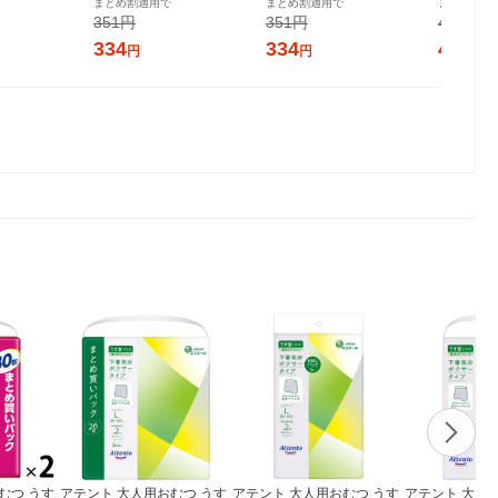
まとめ割適用で
まとめ割適用で
まとめ割適
3）大王製紙 生
m) 1パック (28枚×2個) ユ
(20枚×2個) ユニ・チャーム
個（22枚
351円
351円
432円
ニ・チャーム
チュラル
334
334
411
円
円
円
むつ うす
アテント 大人用おむつ うす
アテント 大人用おむつ うす
アテント 大人