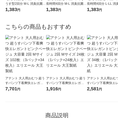
うす型2回分 M-L 消臭抗菌
長時間4回分 M-L 消臭抗菌
長時間4回分 L-LL 
肌ケアアクティ 1パック(18
肌ケアアクティ 1パック(16
肌ケアアクティ 1パッ
1,383
1,383
1,383
円
円
円
枚入) 日本製紙クレシア
枚入) 日本製紙クレシア
枚入) 日本製紙クレシ
こちらの商品もおすすめ
アテント 大人用おむつ 超う
アテント 大人用おむつ 超う
アテント 大人用おむつ
すパンツ下着爽快エレガン
すパンツ下着爽快エレガン
すパンツ下着爽快エ
トピンクベージュ 大容量 2
トピンクベージュ 2回 Mサイ
トピンクベージュ 大容
7,701
1,916
2,581
円
円
円
回 Mサイズ 102枚:（3パック
ズ 24枚:（1パック×24枚
回 Mサイズ 34枚:（
×34枚入）エリエール 大王
入）エリエール 大王製紙
34枚入）エリエール 
製紙
紙
商品説明