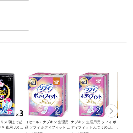
リス 朝まで超
（セール）ナプキン 生理用
ナプキン 生理用品 ソフィ ボ
【ロハコ
つき 夜用 36cm
品 ソフィ ボディフィット ふ
ディフィット ふつうの日用
ガニックコ
夜用 ナプキン
つうの日用 羽なし (210/21c
羽つき (210/21cm) 1パック
cm 多い