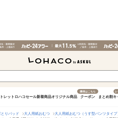
獲得はこちら
レ
トレット
ロハコセール
新着商品
オリジナル商品
クーポン
まとめ割
キ
尿とりパッド
大人用紙おむつ
大人用紙おむつ（うす型パンツタイプ