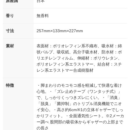
原産国
日本
香り
無香料
寸法
257mm×133mm×227mm
素材
表面材：ポリオレフィン系不織布、吸水材：綿
状パルプ、吸収紙、高分子吸水材、防水材：ポ
リエチレンフィルム、伸縮材：ポリウレタン、
ポリオレフィン系エラストマー、結合材：スチ
レン系エラストマー合成樹脂材
特徴
・脚まわりのモコモコ感を軽減して快適な着け
心地。・「ズレ止めテープ（ワンタッチ式）」
で、しっかりくっつきズレにくい。・「消臭」
「脱臭」「菌抑制」のトリプル消臭機能でニオ
イ安心。・高さ約6cm※1の立体ギャザーでしっ
かりフィット。・全面通気性シート。※2メーカ
ー調べ 股間部の吸収体からギャザーの上部まで
の長さ