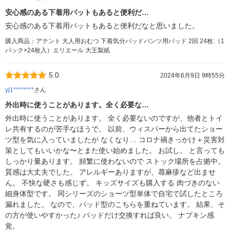
安心感のある下着用パットもあると便利だ…
安心感のある下着用パットもあると便利だなと思いました。
購入商品：アテント 大人用おむつ 下着気分パッドパンツ用パッド 2回 24枚:（1
パック×24枚入）エリエール 大王製紙
5.0
2024年6月9日 9時55分
yj1********
さん
外出時に使うことがあります。全く必要な…
外出時に使うことがあります。 全く必要ないのですが、他者とトイ
レ共有するのが苦手なほうで。 以前、ウィスパーから出てたショー
ツ型を気に入っていましたが なくなり… コロナ禍きっかけ＋災害対
策としてもいいかな〜とまた使い始めました。 お試し。 と言っても
しっかり量あります。 頻繁に使わないので ストック場所を占拠中。
質感は大丈夫でした。 アレルギーありますが、蕁麻疹など出ませ
ん。 不快な硬さも感じず。 キッズサイズも購入する 肉づきのない
細身体型です。 同シリーズのショーツ型単体で自宅で試したところ
漏れました。 なので、パッド型のこちらを重ねています。 結果、そ
の方が使いやすかった♪ パッドだけ交換すれば良い。 ナプキン感
覚。