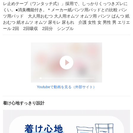
レ止めテープ（ワンタッチ式）」採用で、しっかりくっつきズレに
くい。●消臭機能付き。＊メーカー紙パンツ用パッドとの比較 パン
ツ用パッド　大人用おむつ 大人用オムツ オムツ用 パンツ ぱんつ 紙
おむつ 紙オムツ オムツ 尿モレ 尿もれ　介護 女性 女 男性 男 エリエ
ール 2回　2回吸収　2回分　シンプル
Youtubeで動画を見る（外部サイト）
着け心地すっきり設計