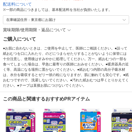
配送料について
※
一部の商品につきましては、基本配送料を当社が負担いたします。
在庫確認住所：東京都にお届け
賞味期限/使用期限・返品について
ご購入について
●お肌に合わないときは、ご使用を中止して、医師にご相談ください。●誤って
紙おむつを口に入れたり、のどにつまらせたりすることがないように保管には
十分注意し、使用後はすみやかに処理してください。万一、紙おむつの一部を
食べてしまった場合は、早急に最寄りの医師におみせください。●暖房器具の近
く等、高温になる場所に置かないでください。●紙おむつ内部の高分子吸水材
は、水分を吸収するとゼリー状の粒になりますが、肌に触れても安心です。●紙
おむつですので、洗濯しないでください。●汚れた紙おむつは早くとりかえてく
ださい。●テープは直接お肌につけないでください。
この商品と関連するおすすめPRアイテム