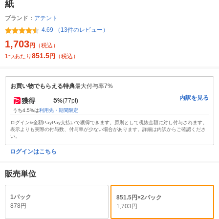
紙
ブランド：
アテント
4.69 （13件のレビュー）
1,703
円
（税込）
851.5
1つあたり
円
（税込）
お買い物でもらえる特典
最大付与率7%
内訳を見る
5
獲得
%
(77pt)
うち4.5%は
利用先・期間限定
ログイン&全額PayPay支払いで獲得できます。原則として税抜金額に対し付与されます。
表示よりも実際の付与数、付与率が少ない場合があります。詳細は内訳からご確認くださ
い。
ログインはこちら
販売単位
1パック
851.5円×2パック
878円
1,703円