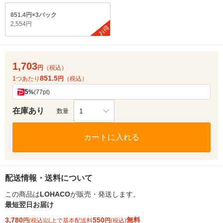
851.4円×3パック
2,554円
お得
1,703
円
（税込）
851.5
1つあたり
円
（税込）
5
%
(77pt)
在庫あり
1
数量
カートに入れる
配送情報・送料について
この商品は
LOHACO
が販売・発送します。
最短翌日お届け
3,780
550
無料
円
(税込)以上で基本配送料
円
(税込)