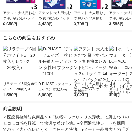
アテント 大人用おむ
アテント 大人用おむ
アテント 大人用おむ
アテント 大人
つ 夜1枚安心パッドテ
つ 夜1枚安心パッドテ
つ 紙パンツ用尿とり
つ 夜1枚安心
ープ用パッド 大容量
6,658
ープ用パッド 大容量
4,438
パッド すっきりパッ
3,798
ープ用パッド 12回 28
3,585
円
円
円
円
6回 96枚:（3パック×3
4回 112枚:（2パック×
ド 大容量 2回 128枚:
枚:（2パック×
2枚入）エリエール 大
56エリエール 大王製
（2パック×64枚入）
入）エリエール
こちらの商品もおすすめ
王製紙
紙
エリエール 大王製紙
製紙
リラテープ 6回分ホワ
D-PHASE（ディーフ
アテント 大人用おむ
【水・ミネラ
イトS 20枚入り1パ
ェイズ） 抗ピル長袖
つ 超うすパンツ下着
ター】LOHACO
ック（20枚入）
1,580
カーディガン 女性用
5,980
爽快エレガントピンク
3,623
r（ロハコウォ
490
円
円
円
円
ブラック L D1001
ベージュ 2回 Lサイズ
ー）2L ラベル
44枚:（2パック×22枚
箱（5本入）
商品説明
入）エリエール 大王
シ） オリジナ
製紙
＜医療費控除対象商品＞●「横幅すっきりスリム形状」で脚まわりの
モコモコ感を軽減して快適な着け心地。●全面通気性シートを採用し
てパッド内がムレにくく、さらっと快適。●メーカー品最大＊の「ズ