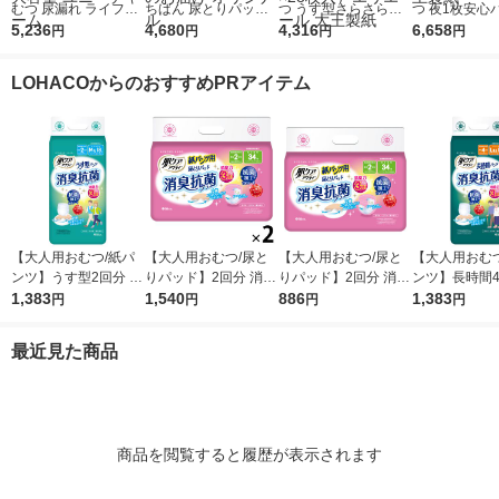
むつ 尿漏れ ライフリ
ちばん 尿とりパッド
つ うす型さらさらパ
つ 夜1枚安心
ー 長時間あんしんう
5,236
レギュラー1箱（342
4,680
ンツ通気性プラス男女
4,316
ープ用パッド 
6,658
円
円
円
円
す型パンツ Mサイズ 1
枚：57枚×6パック
共用 大容量 2回 L-LL
6回 96枚:（3パック×3
ケース (30枚×2パッ
入） ※変更後パッケ
サイズ 56枚:（2パッ
2枚入）エリエ
LOHACOからのおすすめPRアイテム
ク) 大容量 ユニ・チャ
ージのお届け オリジ
ク×28枚入）エリエー
王製紙
ーム
ナル
ル 大王製紙
【大人用おむつ/紙パ
【大人用おむつ/尿と
【大人用おむつ/尿と
【大人用おむつ
ンツ】うす型2回分 M-
りパッド】2回分 消臭
りパッド】2回分 消臭
ンツ】長時間4回
L 消臭抗菌 肌ケアア
1,383
抗菌 肌ケア アクティ
1,540
抗菌 肌ケア アクティ
886
LL 消臭抗菌 
1,383
円
円
円
円
クティ 1パック(18枚
1セット(68枚：34枚
1パック(34枚入) 日本
クティ 1パック
入) 日本製紙クレシア
入×2パック) 日本製紙
製紙クレシア
入) 日本製紙
最近見た商品
クレシア
商品を閲覧すると履歴が表示されます