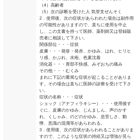
（4）高齢者
（5）次の診断を受けた人 気管支ぜんそく
2．使用後、次の症状があらわれた場合は副作用
の可能性がありますので、直ちに使用を中止
し、この文書を持って医師、薬剤師又は登録販
売者に相談して下さい。
関係部位・・・症状
皮膚・・・発疹・発赤、かゆみ、はれ、ヒリヒ
リ感、かぶれ、水疱、色素沈着
消化器・・・胃部不快感、みぞおちの痛み
その他・・・むくみ
まれに下記の重篤な症状が起こることがありま
す。その場合は直ちに医師の診療を受けて下さ
い。
症状の名称・・・症状
ショック（アナフィラキシー）・・・使用後す
ぐに、皮膚のかゆみ、じんましん、声のかす
れ、くしゃみ、のどのかゆみ、息苦しさ、動
悸、意識の混濁等があらわれる。
3．使用後、次の症状があらわれることがありま
すので、このような症状の持続又は増強が見ら