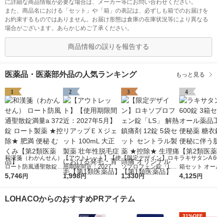
に詳細な商品情報が必要な場合は、メーカー等にお問い合わせください。
また、商品名における「セット」や「箱」の表記は、必ずしも箱でのお届けを
お約束するものではありません。お届け形態は倉庫の在庫状況等により異なる
場合がございます。あらかじめご了承ください。
商品情報の誤りを報告する
医薬品・医薬部外品の人気ランキング
もっと見る
1
2
3
4
和漢箋（わかんせん）
【アウトレット】【使
【限定デザイン】ロキ
ラキサタンA 6
ロート防風通聖散錠満
用期限間近：2027年5
ソプロフェン錠「L
箱セット オー
量a 372錠 ロート製薬
5,746
月】リアップＥＸジェ
1,998
S」 解熱鎮痛剤 12錠
1,330
工業 便秘薬 
4,125
円
円
円
円
★控除★ 肥満 便秘 む
ット 100mL 大正製薬
5袋セット セントラル
便秘 便秘に伴
くみ【第2類医薬品】
壮年性脱毛症における
製薬 ★控除★ 生理痛
れ【第2類医
LOHACOからのおすすめPRアイテム
発毛・育毛【第1類医
頭痛 オリジナル【第1
薬品】
類医薬品】
31%OFF