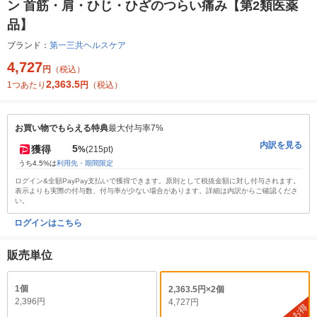
ン 首筋・肩・ひじ・ひざのつらい痛み【第2類医薬
品】
ブランド：
第一三共ヘルスケア
4,727
円
（税込）
2,363.5
1つあたり
円
（税込）
お買い物でもらえる特典
最大付与率7%
内訳を見る
5
獲得
%
(215pt)
うち4.5%は
利用先・期間限定
ログイン&全額PayPay支払いで獲得できます。原則として税抜金額に対し付与されます。
表示よりも実際の付与数、付与率が少ない場合があります。詳細は内訳からご確認くださ
い。
ログインはこちら
販売単位
1個
2,363.5円×2個
2,396円
4,727円
お得