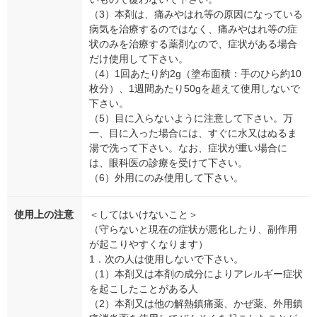
（3）本剤は、痛みやはれ等の原因になっている
病気を治療するのではなく、痛みやはれ等の症
状のみを治療する薬剤なので、症状がある場合
だけ使用して下さい。
（4）1回あたり約2g（塗布面積：手のひら約10
枚分）、1週間あたり50gを超えて使用しないで
下さい。
（5）目に入らないように注意して下さい。万
一、目に入った場合には、すぐに水又はぬるま
湯で洗って下さい。なお、症状が重い場合に
は、眼科医の診療を受けて下さい。
（6）外用にのみ使用して下さい。
使用上の注意
＜してはいけないこと＞
（守らないと現在の症状が悪化したり、副作用
が起こりやすくなります）
1．次の人は使用しないで下さい。
（1）本剤又は本剤の成分によりアレルギー症状
を起こしたことがある人
（2）本剤又は他の解熱鎮痛薬、かぜ薬、外用鎮