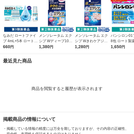
なみだ ロートファイ
メンソレータム エク
メンソレータム エク
パンシロン01
ブ 4mL×5本 ロート製
シブ Wディープ10ク
シブ Wきわケアジェ
8包 ロート製
薬 目薬 乾き目 疲れ目
660
リーム ロート製薬★
1,380
ル 15g ロート製薬 ★
1,280
すぎ・飲みす
1,650
円
円
円
円
【第3類医薬品】
控除★ 塗り薬 水虫治
控除★ 塗り薬 爪周り
けに【第2類
療薬 せっけんの香り
の水虫治療薬【指定第
最近見た商品
（イチオシ）【指定第
2類医薬品】
2類医薬品】
商品を閲覧すると履歴が表示されます
掲載商品の情報について
・
掲載している情報の精度には万全を期しておりますが、その内容の正確性、