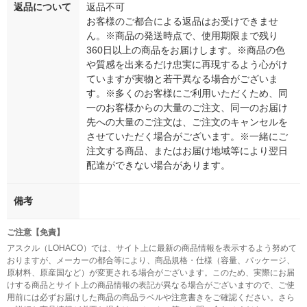
返品について
返品不可
お客様のご都合による返品はお受けできませ
ん。※商品の発送時点で、使用期限まで残り
360日以上の商品をお届けします。※商品の色
や質感を出来るだけ忠実に再現するよう心がけ
ていますが実物と若干異なる場合がございま
す。※多くのお客様にご利用いただくため、同
一のお客様からの大量のご注文、同一のお届け
先への大量のご注文は、ご注文のキャンセルを
させていただく場合がございます。※一緒にご
注文する商品、またはお届け地域等により翌日
配達ができない場合があります。
備考
ご注意【免責】
アスクル（LOHACO）では、サイト上に最新の商品情報を表示するよう努めて
おりますが、メーカーの都合等により、商品規格・仕様（容量、パッケージ、
原材料、原産国など）が変更される場合がございます。このため、実際にお届
けする商品とサイト上の商品情報の表記が異なる場合がございますので、ご使
用前には必ずお届けした商品の商品ラベルや注意書きをご確認ください。さら