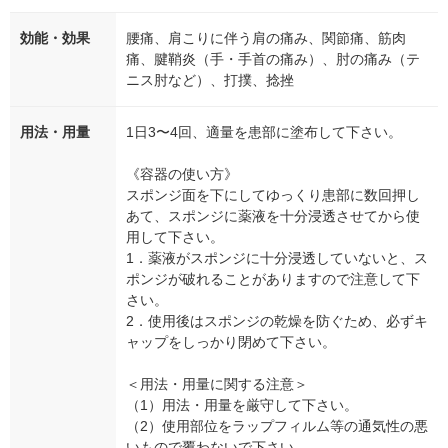
効能・効果
腰痛、肩こりに伴う肩の痛み、関節痛、筋肉
痛、腱鞘炎（手・手首の痛み）、肘の痛み（テ
ニス肘など）、打撲、捻挫
用法・用量
1日3〜4回、適量を患部に塗布して下さい。
《容器の使い方》
スポンジ面を下にしてゆっくり患部に数回押し
あて、スポンジに薬液を十分浸透させてから使
用して下さい。
1．薬液がスポンジに十分浸透していないと、ス
ポンジが破れることがありますので注意して下
さい。
2．使用後はスポンジの乾燥を防ぐため、必ずキ
ャップをしっかり閉めて下さい。
＜用法・用量に関する注意＞
（1）用法・用量を厳守して下さい。
（2）使用部位をラップフィルム等の通気性の悪
いもので覆わないで下さい。