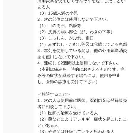
痛消炎薬を使用してぜんそくを起こしたことが
ある人
（3）15歳未満の小児
2．次の部位には使用しないで下さい。
（1）目の周囲、粘膜等
（2）皮膚の弱い部位（顔、わきの下等）
（3）しっしん、かぶれ、傷口
（4）みずむし・たむし等又は化膿している患部
3．本剤を使用している間は、他の外用鎮痛消炎
薬を使用しないで下さい。
4．連続して2週間以上使用しないで下さい。
（本剤は痛みを一時的におさえるものです。痛
み等の症状が継続する場合には、使用を中止
し、医師の診療を受けて下さい）
＜相談すること＞
1．次の人は使用前に医師、薬剤師又は登録販売
者に相談して下さい。
（1）医師の治療を受けている人
（2）薬などによりアレルギー症状を起こしたこ
とがある人
（3）妊婦又は妊娠していると思われる人