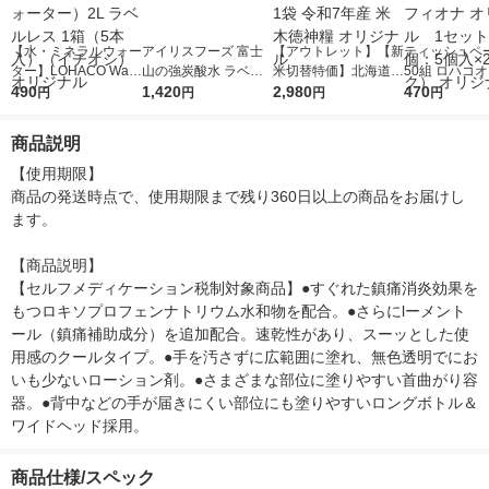
【水・ミネラルウォー
アイリスフーズ 富士
【アウトレット】【新
ティッシュペー
ター】LOHACO Wate
山の強炭酸水 ラベル
米切替特価】北海道産
50組 ロハコ
r（ロハコウォータ
490
レス 500ml 1箱（24
1,420
ななつぼし 無洗米 5k
2,980
ルソフトパッ
470
円
円
円
円
ー）2L ラベルレス 1
本入）
g 1袋 令和7年産 米 木
シュ フィオナ
箱（5本入）（イチオ
徳神糧 オリジナル
ナル 1セット
商品説明
シ） オリジナル
個：5個入×2
オリジナル
【使用期限】

商品の発送時点で、使用期限まで残り360日以上の商品をお届けし
ます。

【商品説明】

【セルフメディケーション税制対象商品】●すぐれた鎮痛消炎効果を
もつロキソプロフェンナトリウム水和物を配合。●さらにlーメント
ール（鎮痛補助成分）を追加配合。速乾性があり、スーッとした使
用感のクールタイプ。●手を汚さずに広範囲に塗れ、無色透明でにお
いも少ないローション剤。●さまざまな部位に塗りやすい首曲がり容
器。●背中などの手が届きにくい部位にも塗りやすいロングボトル＆
ワイドヘッド採用。
商品仕様/スペック