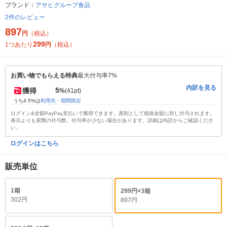
ブランド：
アサヒグループ食品
2件のレビュー
897
円
（税込）
299
1つあたり
円
（税込）
お買い物でもらえる特典
最大付与率7%
内訳を見る
5
獲得
%
(41pt)
うち4.5%は
利用先・期間限定
ログイン&全額PayPay支払いで獲得できます。原則として税抜金額に対し付与されます。
表示よりも実際の付与数、付与率が少ない場合があります。詳細は内訳からご確認くださ
い。
ログインはこちら
販売単位
1箱
299円×3箱
302円
897円