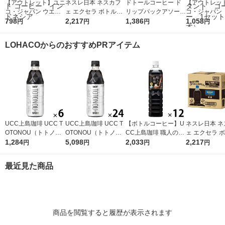
【アウトレット】ユニ
ネスレ日本 ネスカフ
ドトールコーヒー ド
【アウトレッ
コ・ジャパン ウエス
ェ エクセラ ボトルコ
リップパックアソート
コ・ジャパン
ティンカフェ マイル
798
ーヒー 無糖 ラベルレ
2,217
40P 23501 1箱(40袋
1,386
ティンカフェ
1,058
円
円
円
円
ドブレンド 150g 2袋
ス 900ml 1箱（12本
入)
ドブレンド瓶
詰替用 インスタント
入）
ー豆 イン
LOHACOからのおすすめPRアイテム
コーヒー インドネシ
コーヒー 1
ア
（2本）
UCC上島珈琲 UCC T
UCC上島珈琲 UCC T
【ボトルコーヒー】U
ネスレ日本 ネ
OTONOU（トトノ
OTONOU（トトノ
CC上島珈琲 職人の珈
ェ エクセラ 
ウ） by BLACK無糖 5
1,284
ウ） by BLACK無糖 5
5,098
琲 無糖 900ml 1箱（1
2,033
ーヒー 無糖 
2,217
円
円
円
円
00ml 1セット（6本）
00ml 1箱（24本入）
2本入）
ス 900ml 1箱
入）
最近見た商品
商品を閲覧すると履歴が表示されます