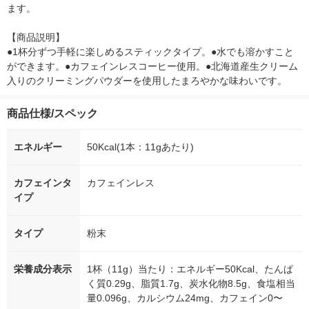
ます。

【商品説明】

●1杯分ずつ手軽に楽しめるスティックタイプ。●水でも溶かすこと
ができます。●カフェインレスコーヒー使用。●北海道産生クリーム
入りのクリーミングパウダーを使用したまろやかな味わいです。
商品仕様/スペック
エネルギー
50Kcal(1本：11gあたり)
カフェインタ
カフェインレス
イプ
タイプ
粉末
栄養成分表示
1杯（11g）当たり：エネルギー50Kcal、たんぱ
く質0.29g、脂質1.7g、炭水化物8.5g、食塩相当
量0.096g、カルシウム24mg、カフェイン0〜