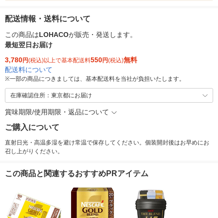
配送情報・送料について
この商品は
LOHACO
が販売・発送します。
最短翌日お届け
3,780
550
無料
円
(税込)以上で基本配送料
円
(税込)
配送料について
※
一部の商品につきましては、基本配送料を当社が負担いたします。
在庫確認住所：東京都にお届け
賞味期限/使用期限・返品について
ご購入について
直射日光・高温多湿を避け常温で保存してください。個装開封後はお早めにお
召し上がりください。
この商品と関連するおすすめPRアイテム