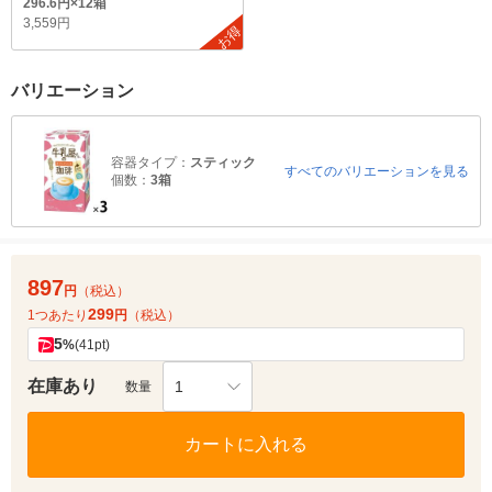
296.6円×12箱
3,559円
お得
バリエーション
容器タイプ：
スティック
すべてのバリエーションを見る
個数：
3箱
897
円
（税込）
299
1つあたり
円
（税込）
5
%
(41pt)
在庫あり
1
数量
カートに入れる