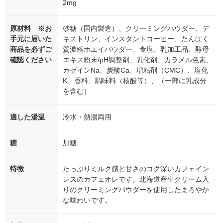
2mg
原材料 ※お
砂糖（国内製造）、クリーミングパウダー、デ
手元に届いた
キストリン、インスタントコーヒー、たんぱく
商品を必ずご
質濃縮ホエイパウダー、食塩、乳加工品、酵母
確認ください
エキス粉末/pH調整剤、乳化剤、カラメル色素、
カゼインNa、炭酸Ca、増粘剤（CMC）、塩化
K、香料、調味料（核酸等）、（一部に乳成分
を含む）
適した湯温
冷水・熱湯両用
糖
加糖
特徴
たっぷりミルク感と甘さのコク深いカフェイン
レスのカフェオレです。北海道産生クリーム入
りのクリーミングパウダーを使用したまろやか
な味わいです。