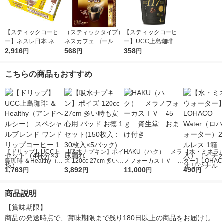
【スティックコーヒ
（スティックタイプ）
【スティックコーヒ
ー】ネスレ日本 ネス
ネスカフェ ゴールド
ー】UCC上島珈琲 カ
カフェ ゴールドブレ
2,916
ブレンド コク深めス
568
ップコーヒー ザ・ブ
358
円
円
円
ンド スティック ブラ
ティック ブラック 1
レンド 117 1個（4本
ック 1箱（100本入）
箱（20本入）インス
入）
こちらの商品もおすすめ
タントコーヒー 無糖
【ドリップ】UCC上
【吸水ナプキン】ポイ
HAKU（ハク） メラ
【水・ミネラ
島珈琲 ＆Healthy（ア
ズ 120cc 27cm 多い時
ノフォーカスＩＶ 4
ター】LOHACO
ンドヘルシー） スペ
1,763
も安心用 パッド お徳
3,892
5ｇ 資生堂 おまけ
11,000
r（ロハコウォ
490
円
円
円
円
シャルブレンド ワン
1セット(150枚入：30
付き
ー）2L ラベル
ドリップコーヒー 1セ
枚入×5パック) 尿漏れ
箱（5本入）
商品説明
ット（4杯分×3袋）
シ） オリジナ
【賞味期限】

商品の発送時点で、賞味期限まで残り180日以上の商品をお届けし