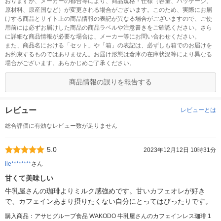
おりますが、メーカーの都合等により、商品規格・仕様（容量、パッケージ、
原材料、原産国など）が変更される場合がございます。このため、実際にお届
けする商品とサイト上の商品情報の表記が異なる場合がございますので、ご使
用前には必ずお届けした商品の商品ラベルや注意書きをご確認ください。さら
に詳細な商品情報が必要な場合は、メーカー等にお問い合わせください。
また、商品名における「セット」や「箱」の表記は、必ずしも箱でのお届けを
お約束するものではありません。お届け形態は倉庫の在庫状況等により異なる
場合がございます。あらかじめご了承ください。
商品情報の誤りを報告する
レビュー
レビューとは
総合評価に有効なレビュー数が足りません
5.0
2023年12月12日 10時31分
ile********
さん
甘くて美味しい
牛乳屋さんの珈琲よりミルク感強めです。甘いカフェオレが好き
で、カフェインあまり摂りたくない自分にとってはぴったりです。
購入商品：アサヒグループ食品 WAKODO 牛乳屋さんのカフェインレス珈琲 1