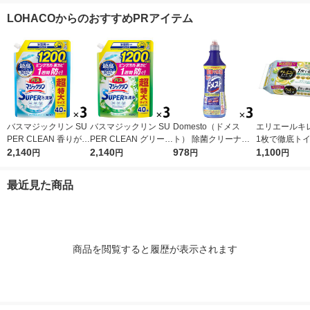
ム式可 洗濯機 除菌 ジ
口 洗浄 ジョンソン
付金付き）（イチオ
花王
LOHACOからのおすすめPRアイテム
ョンソン（イチオシ）
（イチオシ）
シ） オリジナル
バスマジックリン SU
バスマジックリン SU
Domesto（ドメス
エリエールキ
PER CLEAN 香りが残
PER CLEAN グリーン
ト） 除菌クリーナー
1枚で徹底ト
らない 詰め替え 超特
2,140
ハーブ 詰め替え 超特
2,140
本体 500ml １セット
978
除シート シト
1,100
円
円
円
円
大 1200ml 1セット
大 1200ml 1セット
（3本） 【ウイルス対
ント 詰替 1セ
（3個） 花王
（3個） 花王
策】【次亜塩素酸ナト
個）除菌99.9
最近見た商品
リウム】 ユニリーバ
製紙（イチオ
商品を閲覧すると履歴が表示されます