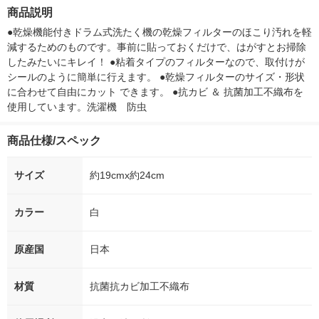
クツ
商品説明
●乾燥機能付きドラム式洗たく機の乾燥フィルターのほこり汚れを軽
減するためのものです。事前に貼っておくだけで、はがすとお掃除
したみたいにキレイ！ ●粘着タイプのフィルターなので、取付けが
シールのように簡単に行えます。 ●乾燥フィルターのサイズ・形状
に合わせて自由にカット できます。 ●抗カビ ＆ 抗菌加工不織布を
使用しています。洗濯機　防虫
商品仕様/スペック
サイズ
約19cmx約24cm
カラー
白
原産国
日本
材質
抗菌抗カビ加工不織布