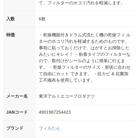
て、フィルターのホコリ汚れを軽減します。
入数
6枚
特徴
・乾燥機能付きドラム式洗たく機の乾燥フィ ル
ターのホコリ汚れを軽減するためのものです。
事前に貼っておくだけで、はがすとお掃除した
みたいにキレイ！ ・粘着タイプのフィルターな
ので、取付けがシールのように簡単に行えま
す。 ・乾燥フィルターのサイズ・形状に合わせ
て自由にカット できます。 ・抗カビ & 抗菌加
工不織布を使用しています。
メーカー名
東洋アルミエコープロダクツ
JANコード
4901987254423
ブランド
フィルたん