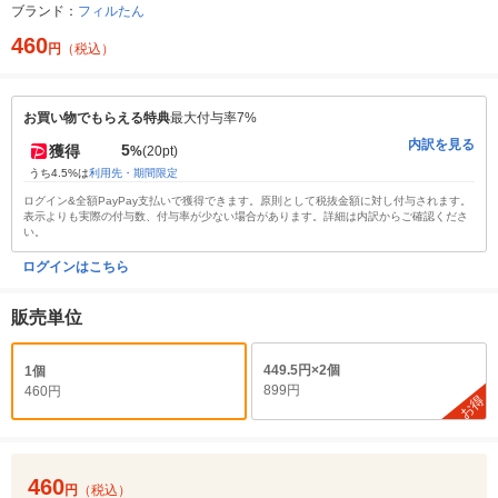
ブランド：
フィルたん
460
円
（税込）
お買い物でもらえる特典
最大付与率7%
内訳を見る
5
獲得
%
(20pt)
うち4.5%は
利用先・期間限定
ログイン&全額PayPay支払いで獲得できます。原則として税抜金額に対し付与されます。
表示よりも実際の付与数、付与率が少ない場合があります。詳細は内訳からご確認くださ
い。
ログインはこちら
販売単位
449.5円×2個
1個
899円
460円
お得
460
円
（税込）