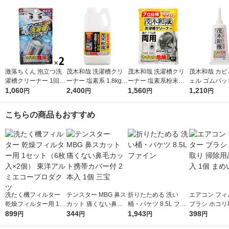
激落ちくん 泡立つ洗
茂木和哉 洗濯槽クリ
茂木和哉 洗濯槽クリ
茂木和哉 カビ
濯槽クリーナー 1回分
ーナー 塩素系 1.8kg 1
ーナー 塩素系粉末タ
ェル ゴムパッ
120g 1セット（2個）
1,060
個 レック
2,400
イプ 300g 1個 レック
1,560
タイル目地用 2
1,210
円
円
円
円
レック
個 レック
こちらの商品もおすすめ
洗たく機フィルター
テンスター MBG 鼻ス
折りたためる 洗い
エアコン フィ
乾燥フィルター用 1セ
カット 痛くない鼻毛
桶・バケツ 8.5L ファ
ブラシ ホコリ
ット（6枚入×2個） 東
899
カット携帯カバー付 2
344
イン
1,943
除用品 1本入 
398
円
円
円
円
洋アルミエコープロダ
本入 1個 三宝
いた