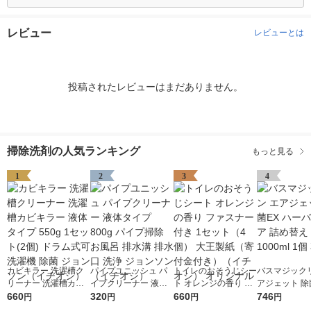
レビュー
レビューとは
投稿されたレビューはまだありません。
掃除洗剤の人気ランキング
もっと見る
1
2
3
4
カビキラー 洗濯槽ク
パイプユニッシュ パ
トイレのおそうじシー
バスマジックリ
リーナー 洗濯槽カビ
イプクリーナー 液体
ト オレンジの香り フ
アジェット 除
キラー 液体タイプ 55
660
タイプ 800g パイプ掃
320
ァスナー付き 1セット
660
ーバルクリア 
746
円
円
円
円
0g 1セット(2個) ドラ
除 お風呂 排水溝 排水
（4個） 大王製紙（寄
え 超特大 1000