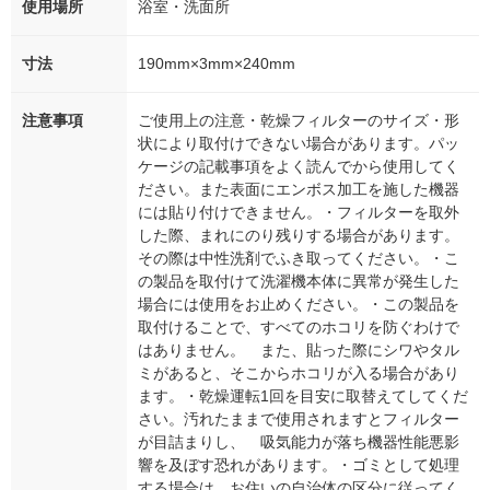
使用場所
浴室・洗面所
寸法
190mm×3mm×240mm
注意事項
ご使用上の注意・乾燥フィルターのサイズ・形
状により取付けできない場合があります。パッ
ケージの記載事項をよく読んでから使用してく
ださい。また表面にエンボス加工を施した機器
には貼り付けできません。・フィルターを取外
した際、まれにのり残りする場合があります。
その際は中性洗剤でふき取ってください。・こ
の製品を取付けて洗濯機本体に異常が発生した
場合には使用をお止めください。・この製品を
取付けることで、すべてのホコリを防ぐわけで
はありません。 また、貼った際にシワやタル
ミがあると、そこからホコリが入る場合があり
ます。・乾燥運転1回を目安に取替えてしてくだ
さい。汚れたままで使用されますとフィルター
が目詰まりし、 吸気能力が落ち機器性能悪影
響を及ぼす恐れがあります。・ゴミとして処理
する場合は、お住いの自治体の区分に従ってく