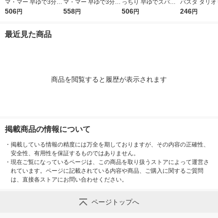
マ・マー 早ゆで3分ス
マ・マー 早ゆで3分ス
っちり 早ゆでスパゲ
パスタ タリオ
パゲティ2/3サイズ1.6
506
パゲティ 1.6mm チャ
558
ティ 2/3サイズ チャッ
506
1袋（150g
246
円
円
円
円
mm チャック付結束タ
ック付結束タイプ (50
ク付結束 400g 1個 日
2分 日清製
イプ （400g） ×1個
0g) ×1個
清製粉ウェルナ パス
ナ
最近見た商品
タ
商品を閲覧すると履歴が表示されます
掲載商品の情報について
・
掲載している情報の精度には万全を期しておりますが、その内容の正確性、
安全性、有用性を保証するものではありません。
・
現在ご覧になっているページは、この商品を取り扱うストアによって運営さ
れています。ページに記載されている内容や商品、ご購入に関するご質問
は、直接各ストアにお問い合わせください。
ページトップへ