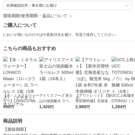
在庫確認住所：東京都にお届け
賞味期限/使用期限・返品について
ご購入について
においが強いもののそばや直射日光を避け、常温で保存してください。
こちらの商品もおすすめ
【水・ミネラルウォー
アイリスフーズ 富士
【アウトレット】【新
UCC上島珈琲 
ター】LOHACO Wate
山の強炭酸水 ラベル
米切替特価】北海道産
OTONOU（
r（ロハコウォータ
490
レス 500ml 1箱（24
1,420
ななつぼし 無洗米 5k
2,980
ウ） by BLAC
1,284
円
円
円
円
ー）2L ラベルレス 1
本入）
g 1袋 令和7年産 米 木
00ml 1セッ
箱（5本入）（イチオ
徳神糧 オリジナル
商品説明
シ） オリジナル
【賞味期限】
