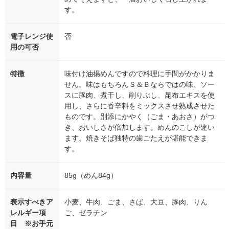
す。
電子レンジ使
否
用の可否
特徴
味付け油揚めんですので料理に手間がかかりま
せん。味はもちろんＳ＆Ｂならではの味、ソー
スに豚肉、煮干し、削りぶし、昆布エキスを使
用し、さらに香辛料をミックスさせ熟成させた
ものです。別添にかやく（ごま・あおさ）がつ
き、おいしさが倍加します。めんのこしが違い
ます。焼きそば独特の歯ごたえが堪能できま
す。
内容量
85g（めん84g）
表示すべきア
小麦、牛肉、ごま、さば、大豆、豚肉、りん
レルギー項
ご、ゼラチン
目 ※お手元