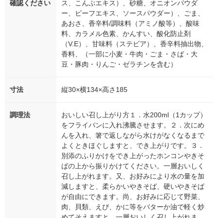
確認ください
ス、こんぶエキス）、砂糖、オニオンパウダ
ー、ビーフエキス、ソースパウダー）、ごま、
あおさ、香辛料/調味料（アミノ酸等）、酸味
料、カラメル色素、かんすい、酸化防止剤
（V.E）、甘味料（ステビア）、香辛料抽出物、
香料、（一部に小麦・牛肉・ごま・さば・大
豆・豚肉・りんご・ゼラチンを含む）
寸法
縦30×横134×高さ185
調理法
おいしい召し上がり方１．水200ml（1カップ）
をフライパンに入れ沸騰させます。２．次にめ
んを入れ、箸で返しながら水けがなくなるまで
よくときほぐしますと、でき上がりです。３．
別添のふりかけをでき上がったホンコンやきそ
ばの上から振りかけてください。一層おいしく
召し上がれます。又、お好みにより水の量を加
減しますと、柔らかいやきそば、硬いやきそば
が自由にできます。尚、お好みに応じて野菜、
肉、貝類、えび、かに等をバターか油で軽く炒
めてそえますと、一層おいしく召し上がれま