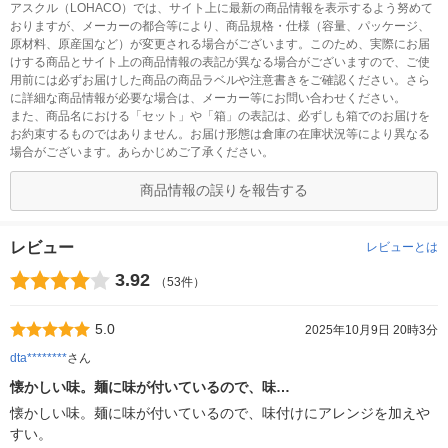
アスクル（LOHACO）では、サイト上に最新の商品情報を表示するよう努めて
おりますが、メーカーの都合等により、商品規格・仕様（容量、パッケージ、
原材料、原産国など）が変更される場合がございます。このため、実際にお届
けする商品とサイト上の商品情報の表記が異なる場合がございますので、ご使
用前には必ずお届けした商品の商品ラベルや注意書きをご確認ください。さら
に詳細な商品情報が必要な場合は、メーカー等にお問い合わせください。
また、商品名における「セット」や「箱」の表記は、必ずしも箱でのお届けを
お約束するものではありません。お届け形態は倉庫の在庫状況等により異なる
場合がございます。あらかじめご了承ください。
商品情報の誤りを報告する
レビュー
レビューとは
3.92
（53件）
5.0
2025年10月9日 20時3分
dta********
さん
懐かしい味。麺に味が付いているので、味…
懐かしい味。麺に味が付いているので、味付けにアレンジを加えや
すい。