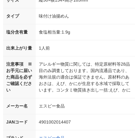
サイズ
縦30×横134×高さ185mm
タイプ
味付け油揚めん
塩分含有量
食塩相当量:1.9g
出来上がり量
1人前
注意事項 ※
アレルギー物質に関しては、特定原材料等28品
お手元に届い
目のみ調査しております。国内流通品であり、
た商品を必ず
海外法規の適合は保証できません。原材料のあ
ご確認くださ
おさは、えび、かにが生息する水域で採取して
い
います。コンタミ物質抜き出し一括:えび、かに
メーカー名
エスビー食品
JANコード
4901002014407