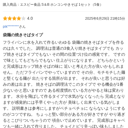
購入商品：エスビー食品 S＆B ホンコンやきそば 1セット（5食）
4.0
2025年6月29日 21時15分
pik********
さん
袋麺の焼きそばタイプ
フライパンに水を入れて作るいわゆる 袋麺の焼きそばタイプを作る
のは久々でした。 調理法は普通の3食入り焼きそばタイプでも カッ
プ焼きそばタイプでもない その間の位置づけ位の感覚です。 ですの
で味としてもどちらでもない 仕上がりになります。 どちらかという
と完成形はカップ焼きそばの味に 近いと考えた方が良いかもしれま
せん。 ただフライパンでやっていますので その分、モチモチした麺
と堅くなる麺が 出たりする箇所が出ます。 それが良いと思うのは好
みの差は出ます。 焼きそばの調理法でこのタイプで やる機会が1番
少ないかと思いますので ある程度慣れている方がやると味は変わり
ます。 水分を飛ばして作るタイプで水気がなくなったら 完成となり
ますが感覚的には手早くやった方が 美味しく出来ている気がしま
す。 説明書きは参考にしますがベチョベチョに ならないようにする
のがコツですね。 ちょっと堅い部分がある方が好きですが やり過ぎ
るとこびりついちゃうので 頃合いで止めています。 完成形はキャベ
ツも一緒に入れて作りました。 チョイとピリ辛っぽい味もしました