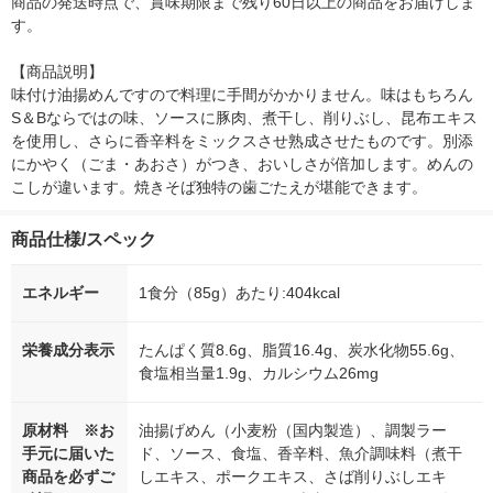
商品の発送時点で、賞味期限まで残り60日以上の商品をお届けしま
す。

【商品説明】

味付け油揚めんですので料理に手間がかかりません。味はもちろん
S＆Bならではの味、ソースに豚肉、煮干し、削りぶし、昆布エキス
を使用し、さらに香辛料をミックスさせ熟成させたものです。別添
にかやく（ごま・あおさ）がつき、おいしさが倍加します。めんの
こしが違います。焼きそば独特の歯ごたえが堪能できます。
商品仕様/スペック
エネルギー
1食分（85g）あたり:404kcal
栄養成分表示
たんぱく質8.6g、脂質16.4g、炭水化物55.6g、
食塩相当量1.9g、カルシウム26mg
原材料 ※お
油揚げめん（小麦粉（国内製造）、調製ラー
手元に届いた
ド、ソース、食塩、香辛料、魚介調味料（煮干
商品を必ずご
しエキス、ポークエキス、さば削りぶしエキ