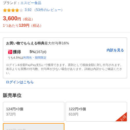
ブランド：
エスビー食品
3.92 （53件のレビュー）
3,600
円
（税込）
120
1つあたり
円
（税込）
お買い物でもらえる特典
最大付与率16%
内訳を見る
5
獲得
%
(167pt)
うち4.5%は
利用先・期間限定
ログイン&全額PayPay支払いで獲得できます。原則として税抜金額に対し付与されます。
表示よりも実際の付与数、付与率が少ない場合があります。詳細は内訳からご確認くださ
い。
ログインはこちら
販売単位
124円×3個
122円×5個
372円
610円
お得