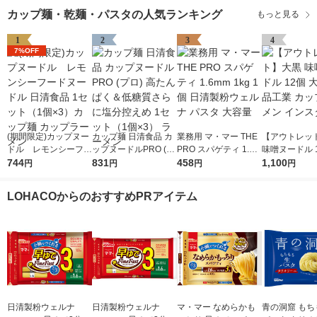
カップ麺・乾麺・パスタの人気ランキング
もっと見る
1
2
3
4
7%OFF
(期間限定)カップヌー
カップ麺 日清食品 カ
業務用 マ・マー THE
【アウトレッ
ドル レモンシーフー
ップヌードルPRO (プ
PRO スパゲティ 1.6m
味噌ヌードル 1
ドヌードル 日清食品
744
ロ) 高たんぱく＆低糖
831
m 1kg 1個 日清製粉ウ
458
黒食品工業 カ
1,100
円
円
円
円
1セット（1個×3）カ
質さらに塩分控えめ 1
ェルナ パスタ 大容量
ーメン インス
ップ麺 カップラーメ
セット（1個×3） ラー
LOHACOからのおすすめPRアイテム
ン
メン
日清製粉ウェルナ
日清製粉ウェルナ
マ・マー なめらかも
青の洞窟 もち