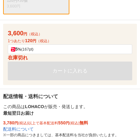
120円×30個
3,600円
3,600
円
（税込）
120
1つあたり
円
（税込）
5
%
(167pt)
在庫切れ
カートに入れる
配送情報・送料について
この商品は
LOHACO
が販売・発送します。
最短翌日お届け
3,780
550
無料
円
(税込)以上で基本配送料
円
(税込)
配送料について
※
一部の商品につきましては、基本配送料を当社が負担いたします。