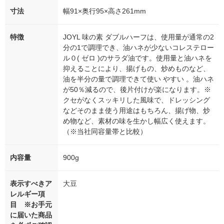
寸法
幅91×奥行95×高さ261mm
特徴
JOYL 味の素 ダブルハーフは、使用量が通常の2
分の1で調理でき、油ハネが少ないコレステロー
ル０( ゼロ )のサラダ油です。使用量と油ハネを
抑えることにより、揚げもの、炒めものなど、
油を半分の量で調理できて使い やすい 。油ハネ
が50％減るので、後片付けが楽になります。※
クセがなくスッキリした風味で、ドレッシング
などそのまま使う用途はもちろん、揚げ物、炒
め物など、素材の味を生かし幅広く使えます。
（※当社同容量帯と比較）
内容量
900g
表示すべきア
大豆
レルギー項
目 ※お手元
に届いた商品