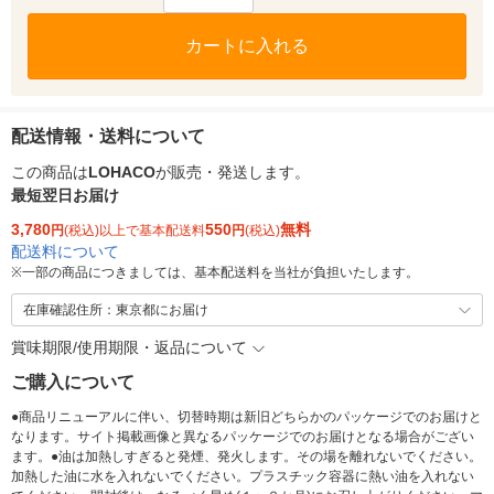
カートに入れる
配送情報・送料について
この商品は
LOHACO
が販売・発送します。
最短翌日お届け
3,780
550
無料
円
(税込)以上で基本配送料
円
(税込)
配送料について
※
一部の商品につきましては、基本配送料を当社が負担いたします。
在庫確認住所：東京都にお届け
賞味期限/使用期限・返品について
ご購入について
●商品リニューアルに伴い、切替時期は新旧どちらかのパッケージでのお届けと
なります。サイト掲載画像と異なるパッケージでのお届けとなる場合がござい
ます。●油は加熱しすぎると発煙、発火します。その場を離れないでください。
加熱した油に水を入れないでください。プラスチック容器に熱い油を入れない