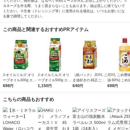
でください。開封後は、なるべく早め(１〜２か月)にお召し上がりください。マ
ヨネーズを作る際、うまく固まらないこともあります。油は流しに捨てないで
ください。※生食（ドレッシング等）に使用される場合は、いつもお使いにな
る量で調理してください。
この商品と関連するおすすめPRアイテム
J-オイルミルズ オリ
J-オイルミルズ オリ
（紙パック） JOYL ご
JOYL こめ豊味
ーブオイル300g エキ
ーブオイル500g エキ
ま油好きの 純正ごま
油 60%) こめ油 ブレ
ストラバージン スペ
698
ストラバージン スペ
1,150
油 300g 1本 味の素 J-
640
ンド 味の素 J
698
円
円
円
円
イン産オリーブ100%
イン産オリーブ100%
オイルミルズ
ミルズ 900g 
1本（紙パック） JOY
1本（紙パック） JOY
本
こちらの商品もおすすめ
L
L