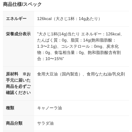
商品仕様/スペック
エネルギー
126kcal（大さじ1杯：14gあたり）
栄養成分表示
"大さじ1杯(14g)当たり エネルギー：126kcal、
たんぱく質：0g、脂質：14g(飽和脂肪酸：
1.3〜2.1g)、コレステロール：0mg、炭水化
物：0g、食塩相当量：0g、飽和脂肪酸含有割
合：10〜15%"
原材料 ※お
食用大豆油（国内製造）、食用なたね油/乳化剤
手元に届いた
商品を必ずご
確認ください
種類
キャノーラ油
商品分類
サラダ油