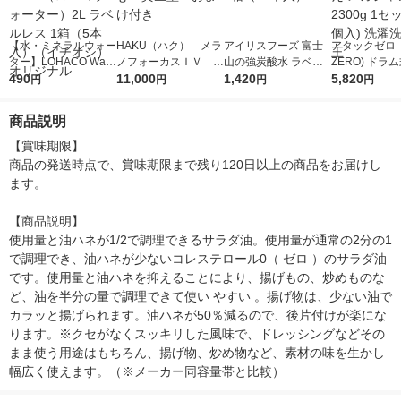
【水・ミネラルウォー
HAKU（ハク） メラ
アイリスフーズ 富士
アタックゼロ（A
ター】LOHACO Wate
ノフォーカスＩＶ 4
山の強炭酸水 ラベル
ZERO) ドラ
r（ロハコウォータ
490
5ｇ 資生堂 おまけ
11,000
レス 500ml 1箱（24
1,420
詰め替え メガ
5,820
円
円
円
円
ー）2L ラベルレス 1
付き
本入）
ボ 2300g 1
箱（5本入）（イチオ
個入) 洗濯洗剤
商品説明
シ） オリジナル
【賞味期限】

商品の発送時点で、賞味期限まで残り120日以上の商品をお届けし
ます。

【商品説明】

使用量と油ハネが1/2で調理できるサラダ油。使用量が通常の2分の1
で調理でき、油ハネが少ないコレステロール0（ ゼロ ）のサラダ油
です。使用量と油ハネを抑えることにより、揚げもの、炒めものな
ど、油を半分の量で調理できて使い やすい 。揚げ物は、少ない油で
カラッと揚げられます。油ハネが50％減るので、後片付けが楽にな
ります。※クセがなくスッキリした風味で、ドレッシングなどその
まま使う用途はもちろん、揚げ物、炒め物など、素材の味を生かし
幅広く使えます。（※メーカー同容量帯と比較）