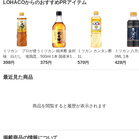
LOHACOからのおすすめPRアイテム
シ）
ゴマ（イチオシ） オ
リジナル
ミツカン プロが使う
ミツカン 純米酢 金封
ミツカン カンタン酢
ミツカン 八方だ
味 白だし 地鶏昆
500ml 1本 国産米10
1L
0ML 1本
布 1L（1000ml）
398
0％ 米酢 食酢
375
570
428
円
円
円
円
1本
最近見た商品
商品を閲覧すると履歴が表示されます
掲載商品の情報について