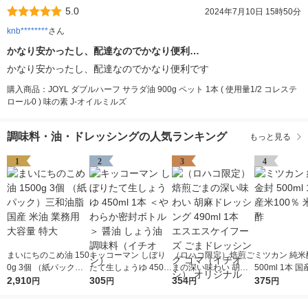
5.0
2024年7月10日 15時50分
knb********
さん
かなり安かったし、配達なのでかなり便利…
かなり安かったし、配達なのでかなり便利です
購入商品：JOYL ダブルハーフ サラダ油 900g ペット 1本 ( 使用量1/2 コレステ
ロール0 ) 味の素 J-オイルミルズ
調味料・油・ドレッシングの人気ランキング
もっと見る
1
2
3
4
まいにちのこめ油 150
キッコーマン しぼり
（ロハコ限定）焙煎ご
ミツカン 純米
0g 3個 （紙パック）
たて生しょうゆ 450m
まの深い味わい 胡麻
500ml 1本 国
三和油脂 国産 米油 業
2,910
l 1本 ＜やわらか密封
305
ドレッシング 490ml 1
354
0％ 米酢 食酢
375
円
円
円
円
務用 大容量 特大
ボトル＞ 醤油 しょう
本 エスエスケイフー
油 調味料（イチオ
ズ ごまドレッシング