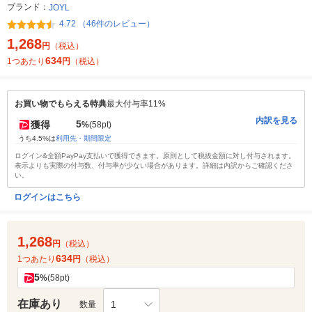
ブランド：
JOYL
4.72 （46件のレビュー）
1,268
円
（税込）
634
1つあたり
円
（税込）
お買い物でもらえる特典
最大付与率11%
内訳を見る
5
獲得
%
(58pt)
うち4.5%は
利用先・期間限定
ログイン&全額PayPay支払いで獲得できます。原則として税抜金額に対し付与されます。
表示よりも実際の付与数、付与率が少ない場合があります。詳細は内訳からご確認くださ
い。
ログインはこちら
1,268
円
（税込）
634
1つあたり
円
（税込）
5
%
(58pt)
在庫あり
1
数量