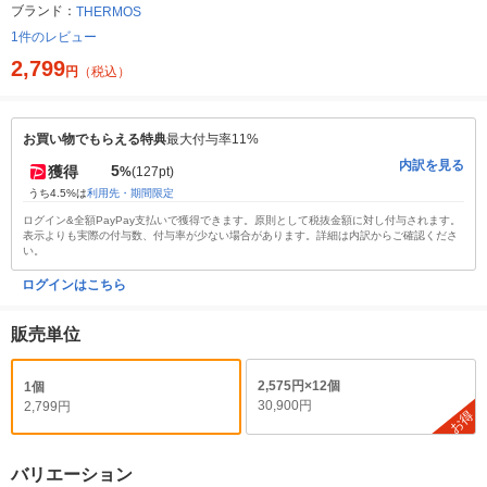
ブランド：
THERMOS
1件のレビュー
2,799
円
（税込）
お買い物でもらえる特典
最大付与率11%
内訳を見る
5
獲得
%
(127pt)
うち4.5%は
利用先・期間限定
ログイン&全額PayPay支払いで獲得できます。原則として税抜金額に対し付与されます。
表示よりも実際の付与数、付与率が少ない場合があります。詳細は内訳からご確認くださ
い。
ログインはこちら
販売単位
2,575円×12個
1個
30,900円
2,799円
お得
バリエーション