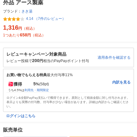
外品 アース製薬
ブランド：
きき湯
4.14 （7件のレビュー）
1,316
円
（税込）
658
1つあたり
円
（税込）
レビューキャンペーン対象商品
適用条件を確認する
200
レビュー投稿で
円
相当のPayPayポイント付与
お買い物でもらえる特典
最大付与率11%
内訳を見る
5
獲得
%
(58pt)
うち4.5%は
利用先・期間限定
ログイン&全額PayPay支払いで獲得できます。原則として税抜金額に対し付与されます。
表示よりも実際の付与数、付与率が少ない場合があります。詳細は内訳からご確認くださ
い。
ログインはこちら
販売単位