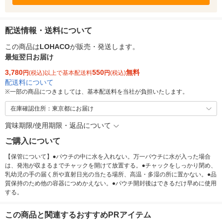
配送情報・送料について
この商品は
LOHACO
が販売・発送します。
最短翌日お届け
3,780
550
無料
円
(税込)以上で基本配送料
円
(税込)
配送料について
※
一部の商品につきましては、基本配送料を当社が負担いたします。
在庫確認住所：東京都にお届け
賞味期限/使用期限・返品について
ご購入について
【保管について】●パウチの中に水を入れない。万一パウチに水が入った場合
は、発泡が収まるまでチャックを開けて放置する。●チャックをしっかり閉め、
乳幼児の手の届く所や直射日光の当たる場所、高温・多湿の所に置かない。●品
質保持のため他の容器につめかえない。●パウチ開封後はできるだけ早めに使用
する。
この商品と関連するおすすめPRアイテム