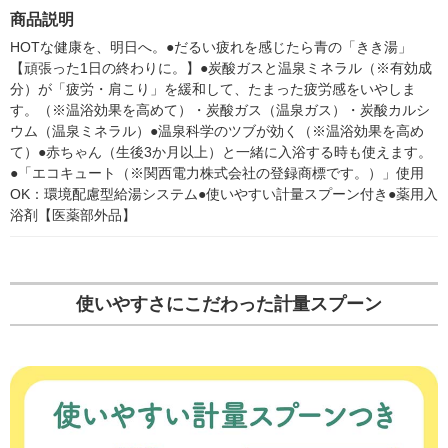
プ） 1個 アース製薬
替え 600mL 1セット
回復 医薬部外品 アー
入り 50g(ニ
商品説明
（1個×2） 保湿タイプ
ス製薬
アース製薬
HOTな健康を、明日へ。●だるい疲れを感じたら青の「きき湯」
【頑張った1日の終わりに。】●炭酸ガスと温泉ミネラル（※有効成
分）が「疲労・肩こり」を緩和して、たまった疲労感をいやしま
す。（※温浴効果を高めて）・炭酸ガス（温泉ガス）・炭酸カルシ
ウム（温泉ミネラル）●温泉科学のツブが効く（※温浴効果を高め
て）●赤ちゃん（生後3か月以上）と一緒に入浴する時も使えます。
●「エコキュート（※関西電力株式会社の登録商標です。）」使用
OK：環境配慮型給湯システム●使いやすい計量スプーン付き●薬用入
浴剤【医薬部外品】
使いやすさにこだわった計量スプーン