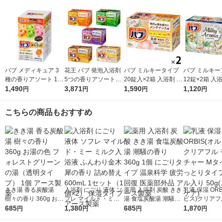
バブ メディキュア 3
花王 バブ 発泡入浴剤
バブ ミルキータイプ
バブ ミルキー
種の香りアソート 1箱
5つの香りアソートセ
20錠入×2箱 入浴剤 花
12錠×2箱 入
（12錠入）高濃度炭
1,490
ット 100錠
3,871
王 （にごりタイプ）
1,590
（にごりタイ
1,120
円
円
円
円
酸 薬用入浴剤 花王
こちらの商品もおすすめ
きき湯 香る炭酸湯
入浴剤 にごり 液体 ソ
薬用 入浴剤 炭酸 きき
乳液 保湿 ORB
樹々の香り 360g お湯
フレ マイルド・ミー
湯 食塩炭酸湯 潮騒の
ビス)クリアフ
の色 フォレストグリ
685
ミルク入浴液 ふんわ
1,380
香り 360g 1個 にごり
685
スチャー Mタ
1,870
円
円
円
円
ーンの湯（透明タイ
り金木犀の香り 詰め
タイプ 温泉科学 疲労
っとりタイプ