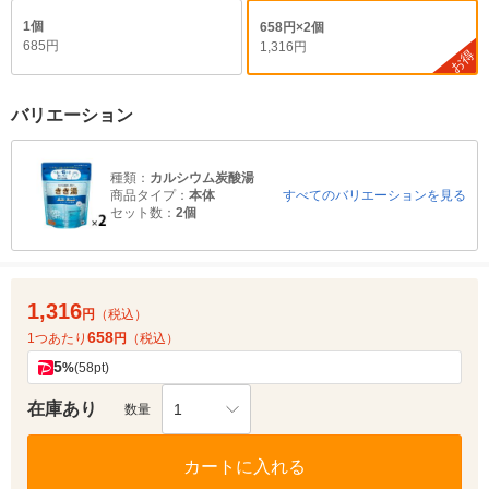
1個
658円×2個
685円
1,316円
お得
バリエーション
種類：
カルシウム炭酸湯
商品タイプ：
本体
すべてのバリエーションを見る
セット数：
2個
1,316
円
（税込）
658
1つあたり
円
（税込）
5
%
(58pt)
在庫あり
1
数量
カートに入れる