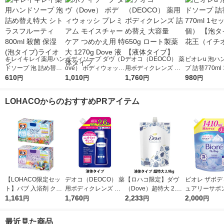
キレイキレイ薬用ハン
ボディソープ ダヴ（D
デオコ（DEOCO） 薬
ビオレu 泡ハ
ドソープ 泡 詰め替え
ove） ボディウォッシ
用ボディクレンズ 詰
プ 詰替770ml
特大 シトラスフルー
610
プレミアム モイスチ
1,010
め替え 大容量 650g
1,760
（2個） 【泡
980
円
円
円
円
ティ 800ml 殺菌 保湿
ャーケア つめかえ用
ロート製薬 【液体タ
花王（イチオ
(泡タイプ)ライオン
特大 1270g Dove 液
イプ】
LOHACOからのおすすめPRアイテム
体タイプ
【LOHACO限定セッ
デオコ（DEOCO） 薬
【ロハコ限定】ダヴ
ビオレ ザボデ
ト】バブ 入浴剤 クー
用ボディクレンズ 詰
（Dove）超特大 2.9k
ュアリーサボン
ル フラワースプラッ
1,161
め替え 大容量 650g
1,760
g 液体 ボディウォッ
2,233
ィソープ 詰替特
2,000
円
円
円
円
シュ・オリエンタルス
ロート製薬 【液体タ
シュ 詰替え プレミア
10ml 花王 
パ 各12錠 2種セット
イプ】
ムモイスチャーケア
最近見た商品