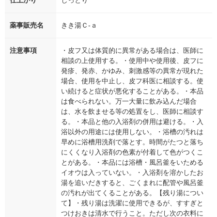
薬事販売名
きき湯Ｃ-ａ
注意事項
・皮フ又は体質的に異常がある場合は、医師に
相談の上使用する。・使用中や使用後、皮フに
発疹、発赤、かゆみ、刺激感等の異常が現れた
場合、使用を中止し、皮フ科医に相談する。使
い続けると症状が悪化することがある。・本品
は食べられない。万一大量に飲み込んだ場合
は、水を飲ませる等の処置をし、医師に相談す
る。・本品と他の入浴剤の併用は避ける。・入
浴以外の用途には使用しない。・浴槽の汚れは
早めに浴槽用洗剤で落とす。時間がたつと落ち
にくくなり入浴剤の色素が付着して色がつくこ
とがある。・本品には浴槽・風呂釜をいためる
イオウは入っていない。・入浴剤を溶かしたお
湯を追いだきすると、ごくまれに配管や風呂釜
の汚れが出てくることがある。【残り湯につい
て】・残り湯は洗濯に使用できるが、すすぎと
つけおきは清水で行うこと。ただし次の衣料に