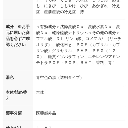
も、にきび、しもやけ、ひび、あかぎれ、冷え
症、産前産後の冷え症、痔
成分 ※お手
＜有効成分＞沈降炭酸Ｃａ、炭酸水素Ｎａ、炭
元に届いた商
酸Ｎａ、乾燥硫酸ナトリウム＜その他の成分＞
品を必ずご確
フマル酸、ＤＬ-リンゴ酸、コメヌカ油（リッチ
認ください
オリザ）、酸化Ｍｇ、ＰＯＥ（カプリル・カプ
リン酸）グリセリル、ＰＶＰ、ＰＥＧ（１２
０）、軽質イソパラフィン、エチレンジアミン
テトラＰＯＥ・ＰＯＰ、ＢＨＴ、香料、青１
湯色
青空色の湯（透明タイプ）
本体/詰め替
本体
え
薬事分類
医薬部外品
仕上がり
しっとり