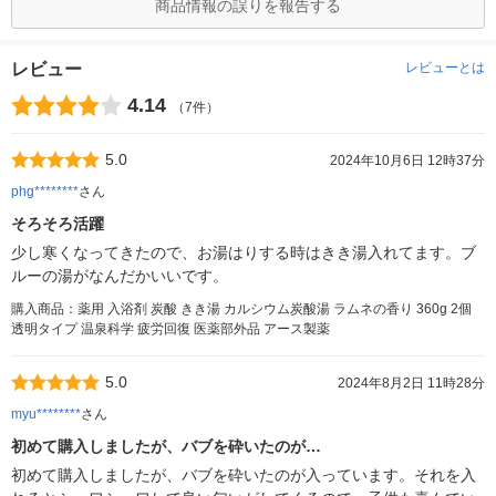
商品情報の誤りを報告する
レビュー
レビューとは
4.14
（7件）
5.0
2024年10月6日 12時37分
phg********
さん
そろそろ活躍
少し寒くなってきたので、お湯はりする時はきき湯入れてます。ブ
ルーの湯がなんだかいいです。
購入商品：薬用 入浴剤 炭酸 きき湯 カルシウム炭酸湯 ラムネの香り 360g 2個
透明タイプ 温泉科学 疲労回復 医薬部外品 アース製薬
5.0
2024年8月2日 11時28分
myu********
さん
初めて購入しましたが、バブを砕いたのが…
初めて購入しましたが、バブを砕いたのが入っています。それを入