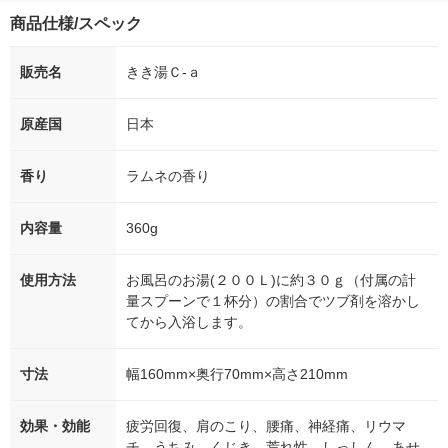
商品仕様/スペック
販売名
きき湯Ｃ-ａ
原産国
日本
香り
ラムネの香り
内容量
360g
使用方法
お風呂のお湯(２００Ｌ)に約３０ｇ（付属の計
量スプーンで１杯分）の割合でツブ剤を溶かし
てから入浴します。
寸法
幅160mm×奥行70mm×高さ210mm
効果・効能
疲労回復、肩のこり、腰痛、神経痛、リウマ
チ、うちみ、くじき、荒れ性、しっしん、あせ