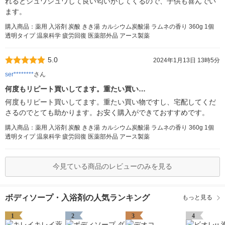
れるとシュワシュワして良い匂いがしてくるので、子供も喜んでい
ます。
購入商品：薬用 入浴剤 炭酸 きき湯 カルシウム炭酸湯 ラムネの香り 360g 1個
透明タイプ 温泉科学 疲労回復 医薬部外品 アース製薬
5.0
2024年1月13日 13時5分
ser********
さん
何度もリピート買いしてます。重たい買い…
何度もリピート買いしてます。重たい買い物ですし、宅配してくだ
さるのでとても助かります。お安く購入ができておすすめです。
購入商品：薬用 入浴剤 炭酸 きき湯 カルシウム炭酸湯 ラムネの香り 360g 1個
透明タイプ 温泉科学 疲労回復 医薬部外品 アース製薬
今見ている商品のレビューのみを見る
ボディソープ・入浴剤の人気ランキング
もっと見る
1
2
3
4