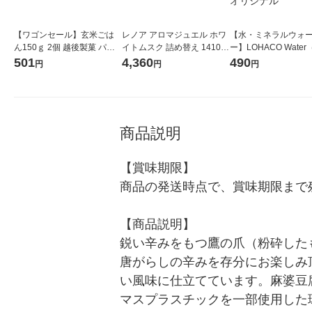
【ワゴンセール】玄米ごは
レノア アロマジュエル ホワ
【水・ミネラルウォ
ん150ｇ 2個 越後製菓 パッ
イトムスク 詰め替え 1410m
ー】LOHACO Wate
クご飯
L 1セット（1個×2） 香り付
コウォーター）2L ラ
501
4,360
490
円
円
円
け専用ビーズ P＆G
ス 1箱（5本入）（イ
シ） オリジナル
商品説明
【賞味期限】

商品の発送時点で、賞味期限まで残
【商品説明】

鋭い辛みをもつ鷹の爪（粉砕した
唐がらしの辛みを存分にお楽しみ
い風味に仕立てています。麻婆豆
マスプラスチックを一部使用した