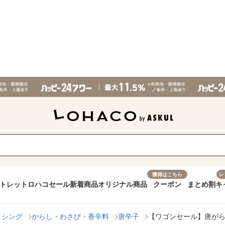
獲得はこちら
レ
トレット
ロハコセール
新着商品
オリジナル商品
クーポン
まとめ割
キ
ッシング
からし・わさび・香辛料
唐辛子
【ワゴンセール】唐がらし