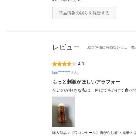
商品情報の誤りを報告する
レビュー
総合評価に有効なレビュー数
4.0
kou********
さん
もっと刺激がほしいアラフォー
辛いのが好きな私は、何にでもかけて食べ
購入商品：【ワゴンセール】唐がらし族 ＜鬼辛＞ 唐辛