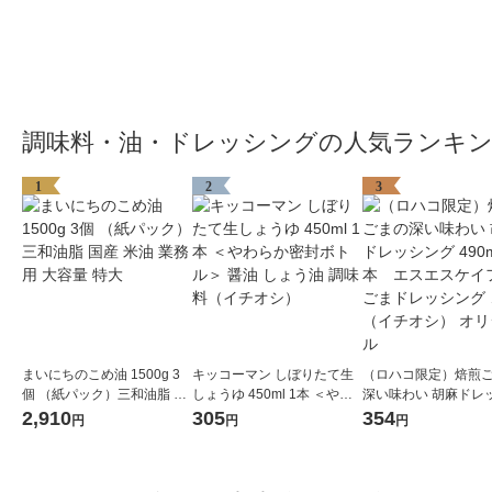
調味料・油・ドレッシングの人気ランキ
1
2
3
まいにちのこめ油 1500g 3
キッコーマン しぼりたて生
（ロハコ限定）焙煎
個 （紙パック）三和油脂 国
しょうゆ 450ml 1本 ＜やわ
深い味わい 胡麻ドレ
産 米油 業務用 大容量 特大
らか密封ボトル＞ 醤油 しょ
グ 490ml 1本 エ
2,910
305
354
円
円
円
う油 調味料（イチオシ）
フーズ ごまドレッシン
マ（イチオシ） オリ