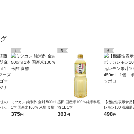
ング
4
5
6
ごまの
ミツカン 純米酢 金封 500ml
盛田 国産米100％純米料理
【機能性表示食品
ッシン
1本 国産米100％ 米酢 食酢
酒 1L 1本
レモン100 濃縮
スエスケイ
果汁100％ 450m
375
363
498
円
円
円
グ ゴ
ッカサッポロ
ジナル