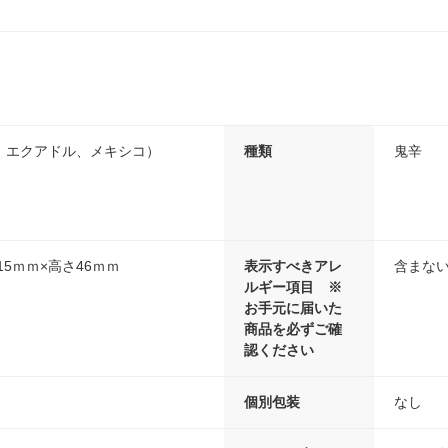
、エクアドル、メキシコ）
種類
鬼辛
15ｍｍ×高さ46ｍｍ
表示すべきアレ
含まな
ルギー項目 ※
お手元に届いた
商品を必ずご確
認ください
個別包装
なし