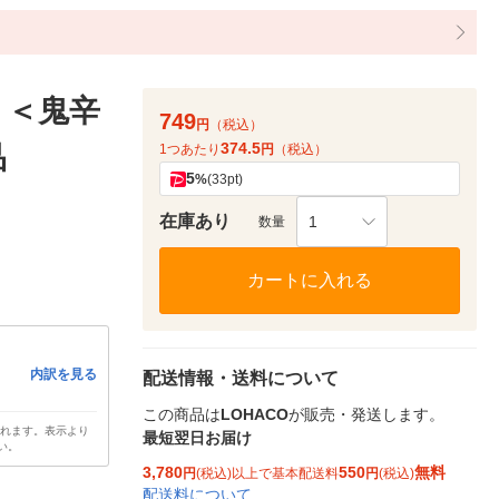
 ＜鬼辛
749
円
（税込）
374.5
品
1つあたり
円
（税込）
5
%
(33pt)
在庫あり
1
数量
カートに入れる
内訳を見る
配送情報・送料について
この商品は
LOHACO
が販売・発送します。
されます。表示より
最短翌日お届け
い。
3,780
550
無料
円
(税込)以上で基本配送料
円
(税込)
配送料について