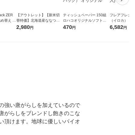
ck ZER
【アウトレット】【新米切
ティッシュペーパー 150組
フレアフレグラン
詰め替え メ
替特価】北海道産ななつぼ
ロハコオリジナルソフトパ
（イロカ） ネ
 1セット
し 無洗米 5kg 1袋 令和7年産
ックティッシュ フィオナ オ
ーの香り 柔軟剤
2,980
470
6,582
円
円
円
 花王
米 木徳神糧 オリジナル
リジナル 1セット（10個：
特大 1200ml
5個入×2パック） オリジナ
入) 花王
ル
の強い唐がらしを加えているので
唐がらしをブレンドし飽きのこな
い頂けます。地球に優しいバイオ