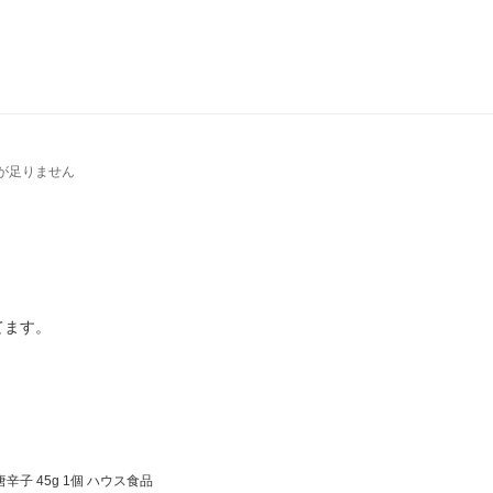
が足りません
てます。
子 45g 1個 ハウス食品