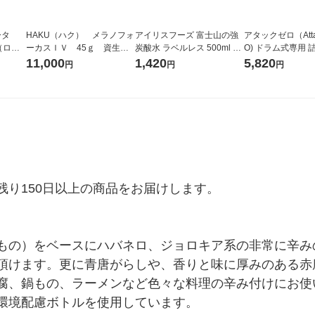
ータ
HAKU（ハク） メラノフォ
アイリスフーズ 富士山の強
アタックゼロ（Atta
r（ロハ
ーカスＩＶ 45ｇ 資生
炭酸水 ラベルレス 500ml 1
O) ドラム式専用 
ベルレ
堂 おまけ付き
箱（24本入）
ガジャンボ 2300g
11,000
1,420
5,820
円
円
円
チオ
（2個入) 洗濯洗剤
り150日以上の商品をお届けします。

もの）をベースにハバネロ、ジョロキア系の非常に辛み
頂けます。更に青唐がらしや、香りと味に厚みのある赤
腐、鍋もの、ラーメンなど色々な料理の辛み付けにお使
環境配慮ボトルを使用しています。