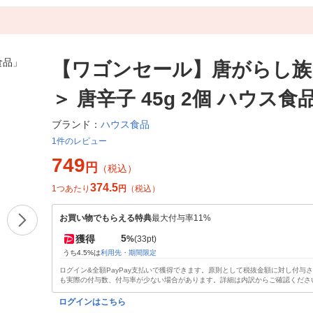
【ワゴンセール】唐がらし族
＞ 唐辛子 45g 2個 ハウス食
ハウス食品
ブランド：
1件のレビュー
749
円
（税込）
374.5
1つあたり
円
（税込）
お買い物でもらえる特典
最大付与率11%
5
獲得
%
(33pt)
うち4.5%は
利用先・期間限定
ログイン&全額PayPay支払いで獲得できます。原則として税抜金額に対し付与
も実際の付与数、付与率が少ない場合があります。詳細は内訳からご確認くださ
ログインはこちら