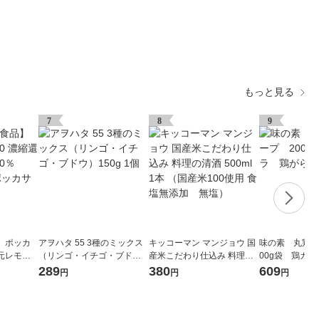
もっと見る
7
8
9
】ポッカ
アヲハタ 55 3種のミックス
キッコーマン マンジョウ 国
味の素 丸鶏が
還元レモン
（リンゴ・イチゴ・ブド
産米こだわり仕込み 料理の
00g袋 鶏ガ
l 1個 ポ
ウ）150g 1個
清酒 500ml 1本 （国産米100
プの素
289
380
609
円
円
円
使用 食塩無添加 無塩）