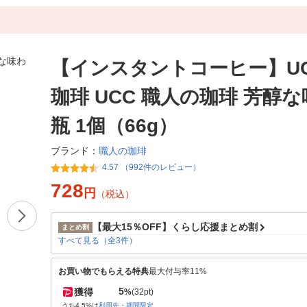
【インスタントコーヒー】U
珈琲 UCC 職人の珈琲 芳醇
瓶 1個（66g）
職人の珈琲
ブランド：
4.57 （992件のレビュー）
728
円
（税込）
【最大15％OFF】くらし応援まとめ割
まとめ割
すべて見る（全3件）
お買い物でもらえる特典
最大付与率11%
5
獲得
%
(32pt)
うち4.5%は
利用先・期間限定