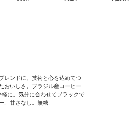
フ スティック ブラック 1箱
ブレンド 1セッ
（20本入）
ブレンドに、技術と心を込めてつ
たおいしさ。ブラジル産コーヒー
手軽に。気分に合わせてブラックで
ー。甘さなし。無糖。