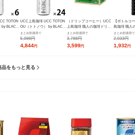
C TOTON
UCC上島珈琲 UCC TOTON
（ドリップコーヒー）UCC
【ボトルコー
y BLACK
OU（トトノウ） by BLACK
上島珈琲 職人の珈琲ドリッ
島珈琲 職人の
1セット（6本）
無糖 500ml 1箱（24本入）
プコーヒー 深いコクのスペ
ml 1箱（12
まとめ割適用で
まとめ割適用で
まとめ割適用で
シャルブレンド 1箱（100袋
5,098円
3,788円
2,033円
入）
4,844
3,599
1,932
円
円
円
商品をもっと見る