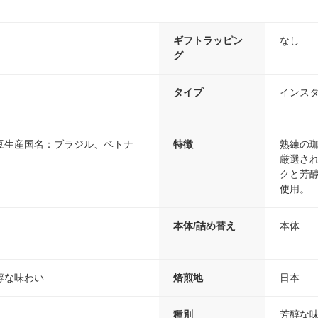
ギフトラッピン
なし
グ
タイプ
インス
豆生産国名：ブラジル、ベトナ
特徴
熟練の
厳選さ
クと芳醇
使用。
本体/詰め替え
本体
醇な味わい
焙煎地
日本
種別
芳醇な