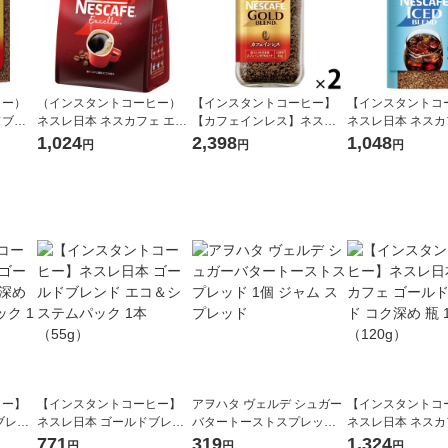
ヒー）
（インスタントコーヒー）
【インスタントコーヒー】
【インスタントコ
ドブレ
ネスレ日本 ネスカフェ エク
【カフェインレス】ネスカ
ネスレ日本 ネスカ
エコ＆
セラ 詰替え用 1袋（100g）
フェ ゴールドブレンド
スブレンド エコ
1,024
2,398
1,048
円
円
円
（60
（イチオシ）
カフェインレス 80g×2本
パック 1本（95g
【瓶】（イチオシ）
ヒー】
【インスタントコーヒー】
アヲハタ ヴェルデ シュガー
【インスタントコ
ブレン
ネスレ日本 ゴールドブレン
バタートーストスプレッド 1
ネスレ日本 ネスカ
ステム
ド エコ＆システムパック 1
個 ジャム スプレッド
ルドブレンド コク深
771
319
1,324
円
円
円