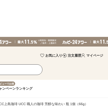
お気に入り
注文履歴
マイページ
ビューでお得
ャンペーン
ランキング
上島珈琲 UCC 職人の珈琲 芳醇な味わい 瓶 1個（66g）