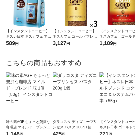
【インスタントコーヒー】
【インスタントコーヒー】
（インスタントコー
ネスレ日本 ネスカフェ アイ
ネスカフェ ゴールドブレン
ネスカフェ ゴール
スブレンド 1袋（50g）
ド エコ＆システムパック 1
ンドカフェインレス
589
3,127
1,189
円
円
円
セット（95g×3本）
システムパック 1本
g）（イチオシ）
こちらの商品もおすすめ
味の素AGF ちょっと贅沢な
ダラコスタ ディズニープリ
【インスタントコー
珈琲店 マイルド・ブレンド
ンセス パスタ 200g 1個
ネスレ日本 ゴールド
瓶 1個（80g） インスタント
ド コク深め エコ＆シ
1,148
425
771
円
円
円