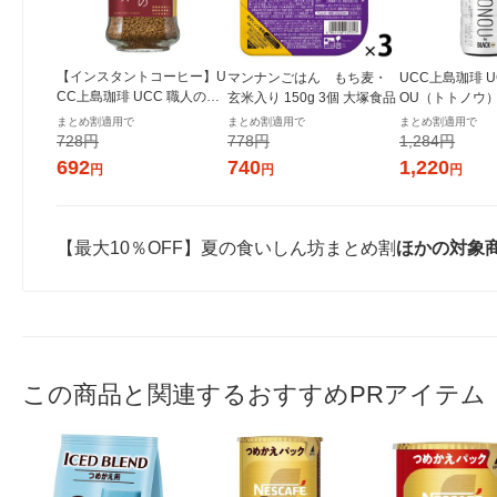
【インスタントコーヒー】U
マンナンごはん もち麦・
UCC上島珈琲 UC
CC上島珈琲 UCC 職人の珈
玄米入り 150g 3個 大塚食品
OU（トトノウ） b
琲 芳醇な味わい 瓶 1個（66
無糖 500ml 
まとめ割適用で
まとめ割適用で
まとめ割適用で
g）
728円
778円
1,284円
692
740
1,220
円
円
円
【最大10％OFF】夏の食いしん坊まとめ割
ほかの対象
この商品と関連するおすすめPRアイテム