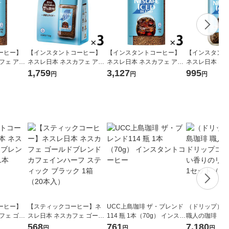
ーヒー】
【インスタントコーヒー】
【インスタントコーヒー】
【インスタント
フェ アイ
ネスレ日本 ネスカフェ アイ
ネスレ日本 ネスカフェ アイ
ネスレ日本 ネ
＆システム
スブレンド 1セット（50g×3
スブレンド エコ＆システム
スブレンド 瓶 
1,759
3,127
995
円
円
円
）
袋）
パック 1セット（95g×3本）
ーヒー】
【スティックコーヒー】ネ
UCC上島珈琲 ザ・ブレンド
（ドリップ）U
フェ ゴー
スレ日本 ネスカフェ ゴール
114 瓶 1本（70g） インスタ
職人の珈琲 ワ
め 瓶 1
ドブレンド カフェインハー
ントコーヒー
ーヒー あまい
568
761
7,180
円
円
円