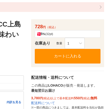
CC上島
728
円
（税込）
な味わい
5
%
(32pt)
在庫あり
1
数量
カートに入れる
配送情報・送料について
この商品は
LOHACO
が販売・発送します。
最短翌日お届け
3,780
550
無料
円
(税込)以上で基本配送料
円
(税込)
内訳を見る
配送料について
※
一部の商品につきましては、基本配送料を当社が負担