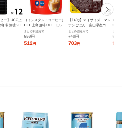
ヒー】UCC上
（インスタントコーヒー）
【140g】マイサイズ マン
ボンカレ
珈琲 無糖 900
UCC上島珈琲 UCC ミルク
ナンごはん 富山県産コシ
中辛 200
本入）
コーヒー 1袋（180g）
ヒカリ 小盛り 150kcal
3）大塚
まとめ割適用で
まとめ割適用で
まとめ割適
3食 大塚食品 パックご飯
レンジ対
538円
740円
960円
512
703
912
円
円
円