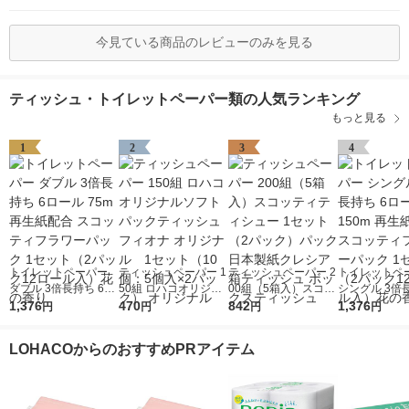
今見ている商品のレビューのみを見る
ティッシュ・トイレットペーパー類の人気ランキング
もっと見る
1
2
3
4
トイレットペーパー
ティッシュペーパー 1
ティッシュペーパー 2
トイレットペ
ダブル 3倍長持ち 6ロ
50組 ロハコオリジナ
00組（5箱入）スコッ
シングル 3倍長
ール 75m 再生紙配合
1,376
ルソフトパックティッ
470
ティティシュー 1セッ
842
ロール 150m
1,376
円
円
円
円
スコッティフラワーパ
シュ フィオナ オリジ
ト（2パック）パック
配合 スコッテ
ック 1セット（2パッ
ナル 1セット（10
日本製紙クレシア 箱
ワーパック 1
LOHACOからのおすすめPRアイテム
ク12ロール入）花の
個：5個入×2パック）
ティッシュ ボックス
（2パック12
香り
オリジナル
ティッシュ
入）花の香り