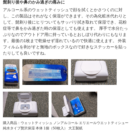
髭剃り後や鼻のかみ過ぎの痛みに
アルコール系のウェットティッシュで顔を拭くとかさつくのに対
し、この製品はそれがなく保湿ができます。その為化粧水代わりと
して、髭剃り後にヒリついてもサッパリ拭き取れて保湿でき、花粉
症等で鼻をかみ過ぎた時の保湿としても使えます。 厚手で水分たっ
ぷりなのでアウトドア用に持っているとおしぼり代わりにもなりま
す。最後の1枚まで乾燥せず濡れているので快適に使えます。 外装
フィルムを剥がすと無地のボックスなので好きなステッカーを貼っ
たりしても良いですね。
購入商品：ウェットティッシュ ノンアルコール エリエールウエットティシュー
純水タイプ贅沢保湿 本体 1個（50枚入） 大王製紙