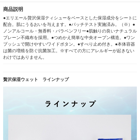
湿 携帯用 1個（28枚
湿詰め替え用 1パック
へのいちばん ウルト
商品説明
入）大王製紙
（50枚×8個）大王製
ラジャンボ
紙
●エリエール贅沢保湿ティシューをベースとした保湿成分をシートに
配合。肌にうるおいを与えます。●パッチテスト実施済み。（※）●
ノンアルコール・無香料・パラベンフリー●肌触りの良いナチュラル
プレーン不織布を採用。●つめかえ簡単な中央オープン構造。●ワン
プッシュで開けやすいワイドボタン。●すべり止め付き。●本体容器
は菌の増殖を防ぐ抗菌加工。※すべての方にアレルギーが起きない
わけではありません。
贅沢保湿ウェット ラインナップ