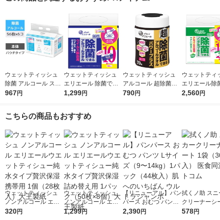
ウェットティッシュ
ウェットティッシュ
ウェットティッシュ
ウェットティ
除菌 アルコール スコ
エリエール 除菌でき
アルコール 超除菌で
エリエール除
ッティ ウェットティ
967
るアルコールタオル
1,299
きるアルコールタオル
790
ノンアルコー
2,560
円
円
円
円
シュー 1パック（56枚
ウイルス除去ボックス
パワープラスボトル本
詰め替え 1セ
入×6）日本製紙クレ
詰め替え（40枚入×10
体70枚 1個 大王製紙
枚入×20個）
こちらの商品もおすすめ
シア
個パック）大王製紙
大王製紙
ウェットティッシュ
ウェットティッシュ
【リニューアル】パン
拭くノ助 スニ
ノンアルコール エリ
ノンアルコール エリ
パース おむつ パンツ
クリーナーシー
エールウエットティシ
320
エールウエットティシ
1,299
Lサイズ（9〜14kg）1
2,390
（30枚入） 
578
円
円
円
円
ュー純水タイプ贅沢保
ュー純水タイプ贅沢保
パック（44枚入）肌
ドットコム