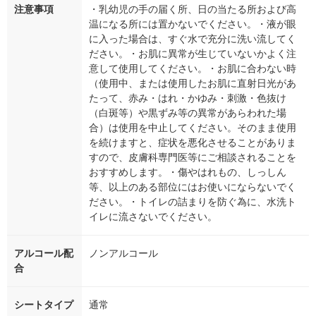
注意事項
・乳幼児の手の届く所、日の当たる所および高
温になる所には置かないでください。・液が眼
に入った場合は、すぐ水で充分に洗い流してく
ださい。・お肌に異常が生じていないかよく注
意して使用してください。・お肌に合わない時
（使用中、または使用したお肌に直射日光があ
たって、赤み・はれ・かゆみ・刺激・色抜け
（白斑等）や黒ずみ等の異常があらわれた場
合）は使用を中止してください。そのまま使用
を続けますと、症状を悪化させることがありま
すので、皮膚科専門医等にご相談されることを
おすすめします。・傷やはれもの、しっしん
等、以上のある部位にはお使いにならないでく
ださい。・トイレの詰まりを防ぐ為に、水洗ト
イレに流さないでください。
アルコール配
ノンアルコール
合
シートタイプ
通常