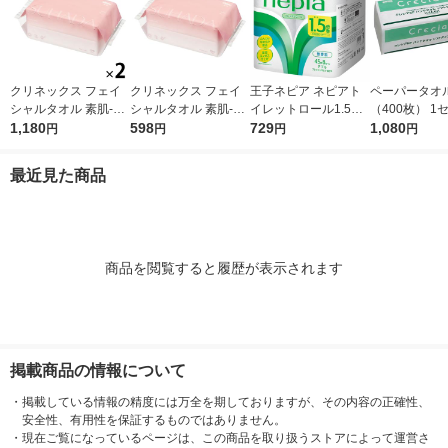
クリネックス フェイ
クリネックス フェイ
王子ネピア ネピアト
ペーパータオル
シャルタオル 素肌-SU
シャルタオル 素肌-SU
イレットロール1.5倍
（400枚） 1
HADA 100枚入 2個 日
1,180
HADA 100枚入 日本製
598
巻き8ロールダブル45
729
（5個）ソフ
1,080
円
円
円
円
本製紙クレシア 限定
紙クレシア 限定
m 27800 1個
200クレシア
（イチオシ） 限定
タオルスリム
最近見た商品
チオシ）
商品を閲覧すると履歴が表示されます
掲載商品の情報について
・
掲載している情報の精度には万全を期しておりますが、その内容の正確性、
安全性、有用性を保証するものではありません。
・
現在ご覧になっているページは、この商品を取り扱うストアによって運営さ