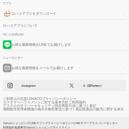
アプリ
ロハコアプリをダウンロード
ロハコアプリについて
ロハコ公式LINE
お得な最新情報をLINEでお届けします
ニュースレター
お得な最新情報をメールでお届けします
Instagram
X（旧Twitter）
ご利用上の注意
LOHACOプライバシーポリシー
カスタマーハラスメントに対する基本方針
ご利用規約
アスクルのサイバーセキュリティ
特定商取引法に基づく表記
酒類販売管理者標識の掲示
古物営業法に基づく表記
医薬品の販売に関する表示
Yahoo!ショッピング
LINEヤフープライバシーポリシー
LINEヤフープライバシーセンター
利用規約
免責事項
Yahoo!ショッピングガイドライン