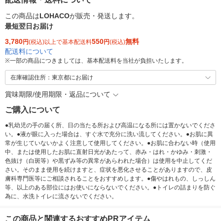
この商品は
LOHACO
が販売・発送します。
最短翌日お届け
3,780
550
無料
円
(税込)以上で基本配送料
円
(税込)
配送料について
※
一部の商品につきましては、基本配送料を当社が負担いたします。
在庫確認住所：東京都にお届け
賞味期限/使用期限・返品について
ご購入について
●乳幼児の手の届く所、日の当たる所および高温になる所には置かないでくださ
い。●液が眼に入った場合は、すぐ水で充分に洗い流してください。●お肌に異
常が生じていないかよく注意して使用してください。●お肌に合わない時（使用
中、または使用したお肌に直射日光があたって、赤み・はれ・かゆみ・刺激・
色抜け（白斑等）や黒ずみ等の異常があらわれた場合）は使用を中止してくだ
さい。そのまま使用を続けますと、症状を悪化させることがありますので、皮
膚科専門医等にご相談されることをおすすめします。●傷やはれもの、しっしん
等、以上のある部位にはお使いにならないでください。●トイレの詰まりを防ぐ
為に、水洗トイレに流さないでください。
この商品と関連するおすすめPRアイテム