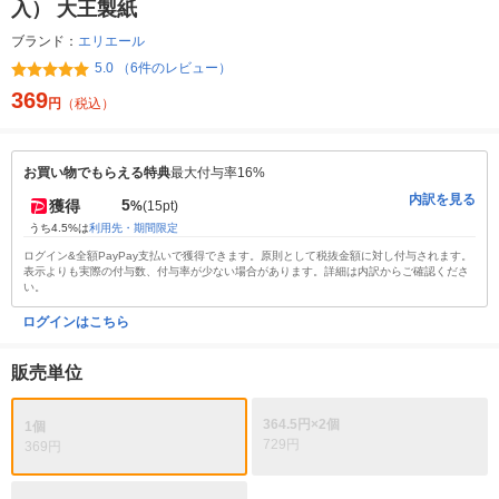
入） 大王製紙
ブランド：
エリエール
5.0 （6件のレビュー）
369
円
（税込）
お買い物でもらえる特典
最大付与率16%
内訳を見る
5
獲得
%
(15pt)
うち4.5%は
利用先・期間限定
ログイン&全額PayPay支払いで獲得できます。原則として税抜金額に対し付与されます。
表示よりも実際の付与数、付与率が少ない場合があります。詳細は内訳からご確認くださ
い。
ログインはこちら
販売単位
364.5円×2個
1個
729円
369円