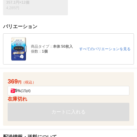
357.1円×12個
4,285円
バリエーション
商品タイプ：
本体 50枚入
すべてのバリエーションを見る
個数：
1個
369
円
（税込）
5
%
(15pt)
在庫切れ
カートに入れる
配送情報・送料について