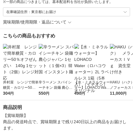
※
一部の商品につきましては、基本配送料を当社が負担いたします。
在庫確認住所：東京都にお届け
賞味期限/使用期限・返品について
こちらの商品もおすすめ
井村屋 レンジで簡単
辛ラーメン スパイシ
【水・ミネラルウォー
HAKU（ハク
糖質・カロリー50％
ーチキン 袋麺 農心ジ
ター】LOHACO Wate
ノフォーカス
オフぜんざい 140g
304
ャパン 1セット（１個
550
r（ロハコウォータ
490
5ｇ 資生堂
11,000
円
円
円
円
1セット（2個）レン
×3）韓国 インスタン
ー）2L ラベルレス 1
付き
ジ対応
ト麺
箱（5本入）（イチオ
商品説明
シ） オリジナル
【賞味期限】

商品の発送時点で、賞味期限まで残り240日以上の商品をお届けし
ます。
