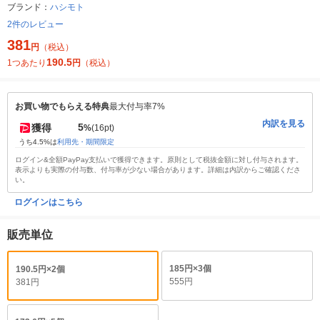
ブランド：
ハシモト
2件のレビュー
381
円
（税込）
190.5
1つあたり
円
（税込）
お買い物でもらえる特典
最大付与率7%
内訳を見る
5
獲得
%
(16pt)
うち4.5%は
利用先・期間限定
ログイン&全額PayPay支払いで獲得できます。原則として税抜金額に対し付与されます。
表示よりも実際の付与数、付与率が少ない場合があります。詳細は内訳からご確認くださ
い。
ログインはこちら
販売単位
185円×3個
190.5円×2個
555円
381円