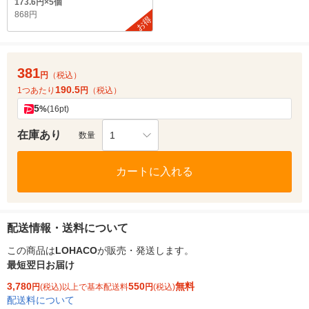
173.6円×5個
868円
お得
381
円
（税込）
190.5
1つあたり
円
（税込）
5
%
(16pt)
在庫あり
1
数量
カートに入れる
配送情報・送料について
この商品は
LOHACO
が販売・発送します。
最短翌日お届け
3,780
550
無料
円
(税込)以上で基本配送料
円
(税込)
配送料について