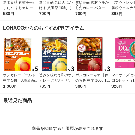
無印良品 素材を生か
無印良品 ごはんにか
無印良品 素材を生か
【アウトレッ
した 牛すじカレー 18
ける 八宝菜 195g（1
したカレー バターチ
製粉ウェルナ 
0g（1人前） 1セット
580
人前） 1セット（1袋×
700
キン 180g（1人前） 1
700
窟 ボロネーゼ
398
円
円
円
円
（1袋×2） 良品計画
2） 良品計画（イチオ
セット（1袋×2） 良品
1セット(2個入
（イチオシ）
シ）
計画（イチオシ）
LOHACOからのおすすめPRアイテム
ボンカレーゴールド
旨みを味わう和のボン
ボンカレーネオ 牛肉
マイサイズ ガ
中辛 5個 大塚食品
カレー こだわりだし
の旨み 中辛 200g 1セ
口 1セット（1
レンジ対応
1,300
の和風カレー 中辛
765
ット（1個×3）大塚食
960
0g）×2） 10
320
円
円
円
円
1セット（1個（210
品 レトルトカレー レ
レンジ対応レ
g）×3） レンジ対応
ンジ対応
大塚食品
最近見た商品
1セット（1個×3）
商品を閲覧すると履歴が表示されます