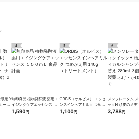
グ
4
5
6
限定 Y
無印良品 植物発酵液 薬用エ
ORBIS（オルビス） エッセ
メンソレータム 
 カーム
イジングケアエッセンス １
ンスインヘアミルク つめか
ックH 頭皮のメデ
トメン
５０ｍＬ 良品計画
え用 140g （トリートメン
ャンプー 詰め替え 2
1,590
1,100
3,788
円
円
円
詰替）2
ト）
個 ロート製薬 ふ
を防ぐ