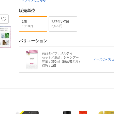
ログインはこちら
販売単位
1,210円×2個
1個
2,420円
1,210円
バリエーション
商品タイプ：
メルティ
セット／単品：
シャンプー
すべてのバリ
容量：
350ml（詰め替え用）
個数：
1個