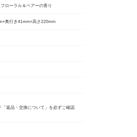
トフローラル＆ペアーの香り
m×奥行き41mm×高さ220mm
え
ド「返品・交換について」を必ずご確認