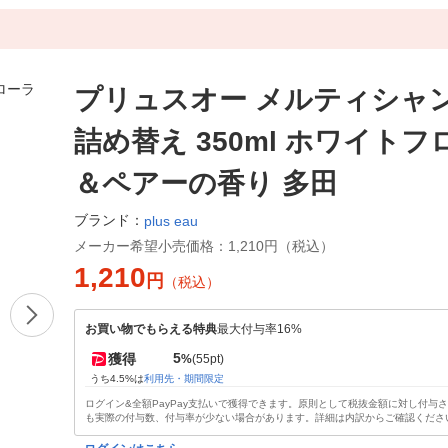
プリュスオー メルティシャ
詰め替え 350ml ホワイト
＆ペアーの香り 多田
ブランド：
plus eau
メーカー希望小売価格：
1,210円（税込）
1,210
円
（税込）
お買い物でもらえる特典
最大付与率16%
5
獲得
%
(55pt)
うち4.5%は
利用先・期間限定
ログイン&全額PayPay支払いで獲得できます。原則として税抜金額に対し付与
も実際の付与数、付与率が少ない場合があります。詳細は内訳からご確認くださ