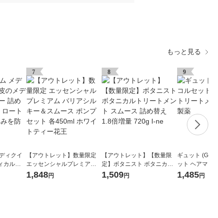
もっと見る
7
8
9
メディクイ
【アウトレット】数量限定
【アウトレット】【数量限
ギュット (GYU
ィカルシ
エッセンシャルプレミアム
定】ボタニスト ボタニカル
ット ヘアマス
80mL 3
バリアシルキー＆スムース
トリートメント スムース 詰
ント ロート製
1,848
1,509
1,485
円
円
円
け・かゆみ
ポンプセット 各450ml ホワ
め替え 1.8倍増量 720g I-ne
イトティー花王