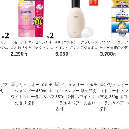
シャル
（セール）エッセンシャル
est（エスト） クラリファ
メンソレータム 
ャンプ
ふんわりうるツヤ シャンプ
イイング スカルプジェル 25
ックH 頭皮のメデ
80ml
ー 詰め替え 大容量 1080ml
0g おまけ付き
ャンプー 詰め替え 2
2,290
6,050
3,788
円
円
円
2個 花王
個 ロート製薬 ふ
を防ぐ
シャン
プリュスオー メルティシャ
プリュスオー メルティシャ
プリュスオー メ