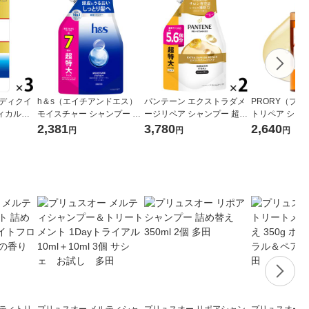
メディクイ
h＆s（エイチアンドエス）
パンテーン エクストラダメ
PRORY（プロ
ィカルシ
モイスチャー シャンプー 詰
ージリペア シャンプー 超特
トリペア シャンプ
80mL 3
め替え 超特大 2.2Lサイズ P
大 詰め替え 1700ml 2個 P＆
（うねり ツ
2,381
3,780
2,640
円
円
円
け・かゆみ
＆G
G
ルティトリ
プリュスオー メルティシャ
プリュスオー リポアシャン
プリュスオー 