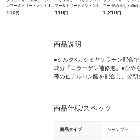
ンプー＆トリートメント 1D
プー＆トリートメント 1Day
プー 詰め替え 350ml
ayトライアル 10ml＋10ml
トライアル 10ml＋10ml サ
110
110
1,210
円
円
円
サシェ お試し 多田
シェ お試し 多田
商品説明
●シルク×カシミヤケラチン配合
成分「コラーゲン補修泡」●なめ
種のヒアルロン酸を配合し、翌朝
商品仕様/スペック
商品タイプ
シャンプー