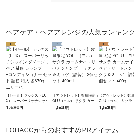
ヘアケア・ヘアアレンジの人気ランキン
1
2
3
【セール】ラックス（LU
【アウトレット】数量限定 Y
【アウトレット】数量
X） スーパーリッチシャイン
OLU（ヨル） サクラ カーム
OLU（ヨル） サクラ
ダメージリペア 補修 シャン
ナイトリペアシャンプー サ
ナイトリペアトリー
1,680
1,540
1,540
円
円
円
プー+コンディショナー セッ
クラ＆ミュゲ（詰替） 2個セ
ト サクラ＆ミュゲ（
ト 詰替 特大 各870g ユニリ
ット 400ml
個セット 400g
ーバ
LOHACOからのおすすめPRアイテム