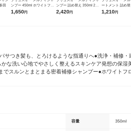
 多田
ンプー 450ml ホワイトフロ
ンプー 詰め替え 350ml 2個
ートメント 詰め替え
ーラル＆ペアーの香り 多田
ホワイトフローラル＆ペア
ホワイトフローラ
1,650
2,420
1,210
円
円
円
ーの香り 多田
ーの香り 多田
でパサつき髪も、とろけるような指通りへ●洗浄・補修・
らかな洗い心地でやさしく整えるスキンケア発想の保湿美
までスルンとまとまる密着補修シャンプー●ホワイトフ
容量
350ml