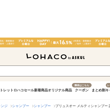
獲得はこちら
レ
トレット
ロハコセール
新着商品
オリジナル商品
クーポン
まとめ割
キ
レンジ
シャンプー
シャンプー
プリュスオー メルティシャンプー 詰