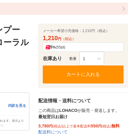
ンプー
メーカー希望小売価格：
1,210円（税込）
1,210
円
（税込）
フローラル
5
%
(55pt)
在庫あり
1
数量
カートに入れる
配送情報・送料について
内訳を見る
この商品は
LOHACO
が販売・発送します。
最短翌日お届け
されます。表示より
い。
3,780
550
無料
円
(税込)以上で基本配送料
円
(税込)
配送料について