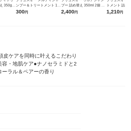
 350g
ンプー＆トリートメント 1D
プー 詰め替え 350ml 2個 多
トメント 詰め替え
ル＆ペア
ayトライアル 10ml＋10ml 3
田
ワイトフローラ
300
2,400
1,210
円
円
円
個 サシェ お試し 多田
の香り 多田
頭皮ケアを同時に叶えるこだわり
容・地肌ケア●ナノセラミドと2
ローラル＆ペアーの香り