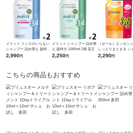
メリット リンスのいらない
メリット シャンプー 詰め替
（セール）エッセン
シャンプー 詰め替え 超特大
え 超特大 1080ml 2個 花王
しっとりまとまる シ
1080ml 2個 花王
ー 詰め替え 大容量 10
2,990
2,250
2,290
円
円
円
2個 花王
こちらの商品もおすすめ
プリュスオー メルティシャ
プリュスオー リポアシャン
プリュスオー リポア