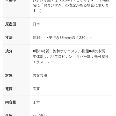
名に「おまけ付き」の表記がある場合に限りま
す。）
原産国
日本
寸法
幅19mm×奥行き38mm×高さ230mm
成分
■毛の材質：飽和ポリエステル樹脂■柄の材質
本体部：ポリプロピレン ラバー部：熱可塑性
エラストマー
対象
男女共用
電源
不要
内容量
１本
名称
ハブラシ