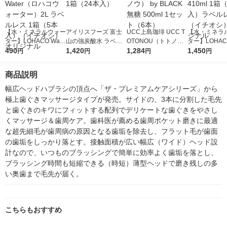
【水・ミネラルウォー
アイリスフーズ 富士
UCC上島珈琲 UCC T
【水・ミネラ
ター】LOHACO Wate
山の強炭酸水 ラベル
OTONOU（トトノ
ター】LOHACO
r（ロハコウォータ
490
レス 500ml 1箱（24
1,420
ウ） by BLACK無糖 5
1,284
r 410ml 1箱
1,450
円
円
円
円
ー）2L ラベルレス 1
本入）
00ml 1セット（6本）
入）ラベルレ
箱（5本入）（イチオ
オシ） オリジ
商品説明
シ） オリジナル
幅広ヘッドハブラシの頂点へ「ザ・プレミアムケアシリーズ」から
極上歯ぐきマッサージタイプが発売。サイドの、3本に分割した毛先
と歯ぐきのキワにフィットする配列でデリケートな歯ぐきをやさし
くマッサージ＆歯周ケア。歯科医が薦める歯周ポケット磨きに最適
な超先細毛が歯周病の原因となる歯垢を除去し、フラット毛が歯面
の歯垢をしっかり落とす。接触面積が広い幅広（ワイド）ヘッド設
計なので、いつものブラッシングで簡単に効率よく歯垢を落とし、
ブラッシング時間も短縮できる（時短）薄型ヘッドで磨き残しの多
い奥歯まで毛先が届く。
こちらもおすすめ