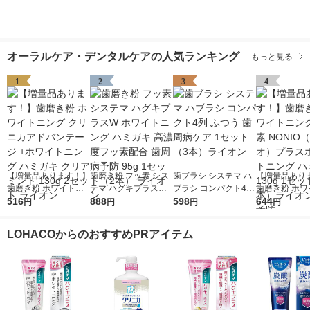
オーラルケア・デンタルケアの人気ランキング
もっと見る
1
2
3
4
【増量品あります！】
歯磨き粉 フッ素 シス
歯ブラシ システマ ハ
【増量品あり
歯磨き粉 ホワイトニ
テマ ハグキプラスW
ブラシ コンパクト4列
歯磨き粉 ホワ
ング クリニカアドバ
516
ホワイトニング ハミ
888
ふつう 歯周病ケア 1
598
ング フッ素 N
644
円
円
円
円
ンテージ +ホワイトニ
ガキ 高濃度フッ素配
セット（3本）ライオ
（ノニオ）プ
ング ハミガキ クリア
合 歯周病予防 95g 1
ン
イトニング ハ
LOHACOからのおすすめPRアイテム
ミント 130g 2セット
セット（2本） ライオ
130g 1セッ
ライオン
ン
ライオン 口臭