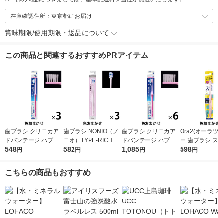
在庫確認住所：東京都にお届け
賞味期限/使用期限・返品について
この商品と関連するおすすめPRアイテム
歯ブラシ クリニカア
歯ブラシ NONIO（ノ
歯ブラシ クリニカア
Ora2(オーラツ
ドバンテージ ハブラ
ニオ）TYPE-RICH ふ
ドバンテージ ハブラ
ー 歯ブラシ 
シ 4列 超コンパクト
548
つう 1セット（3本）
582
シ 4列 超コンパクト
1,085
ルキャッチ [
598
円
円
円
円
ふつう 虫歯予防 歯垢
口臭予防 歯垢除去 ラ
ふつう 虫歯予防 歯垢
トヘッド ふつう
除去 1セット（3本）
イオン
除去 1セット（6本）
ット(3本)
こちらの商品もおすすめ
ライオン
ライオン