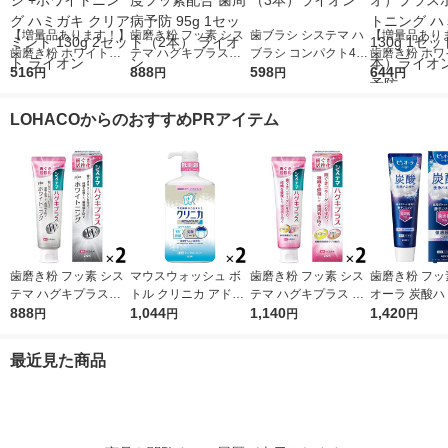
【増量品あります！】
歯磨き粉 フッ素 シス
歯ブラシ システマ ハ
【増量品あり
歯磨き粉 ホワイトニ
テマ ハグキプラスW
ブラシ コンパクト4列
歯磨き粉 ホワ
ング クリニカアドバ
516
ホワイトニング ハミ
888
ふつう 歯周病ケア 1
598
ング フッ素 N
644
円
円
円
円
ンテージ +ホワイトニ
ガキ 高濃度フッ素配
セット（3本）ライオ
（ノニオ）プ
ング ハミガキ クリア
合 歯周病予防 95g 1
ン
イトニング ハ
LOHACOからのおすすめPRアイテム
ミント 130g 2セット
セット（2本） ライオ
130g 1セッ
ライオン
ン
ライオン 口臭
歯磨き粉 フッ素 シス
マウスウォッシュ ボ
歯磨き粉 フッ素 シス
歯磨き粉 フッ
テマ ハグキプラスW
トル クリニカ アドバ
テマ ハグキプラス ハ
オーラ 炭酸ハ
ホワイトニング ハミ
888
ンテージ デンタルリ
1,044
ミガキ 組織修復成分
1,140
95g クリス
1,420
円
円
円
円
ガキ 高濃度フッ素配
ンス 低刺激タイプ ノ
ダブル配合 歯周病予
花王 炭酸洗浄
合 歯周病予防 95g 1
ンアルコール 900mL
防 90g 1セット（2
予防 1セット
最近見た商品
セット（2本） ライオ
1セット（2本） ライ
本） ライオン
ン
オン