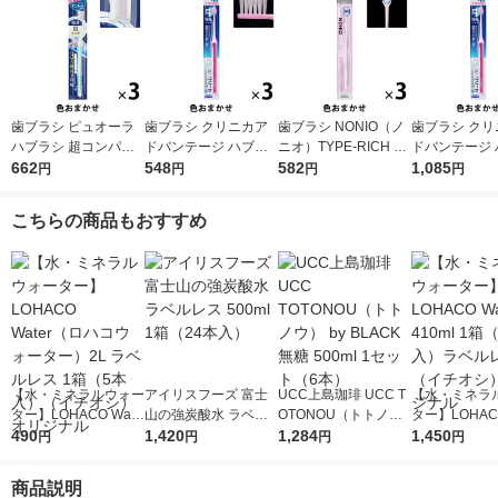
歯ブラシ ピュオーラ
歯ブラシ クリニカア
歯ブラシ NONIO（ノ
歯ブラシ クリ
ハブラシ 超コンパク
ドバンテージ ハブラ
ニオ）TYPE-RICH ふ
ドバンテージ 
ト ふつう 1セット（3
662
シ 4列 超コンパクト
548
つう 1セット（3本）
582
シ 4列 超コ
1,085
円
円
円
円
本）花王
ふつう 虫歯予防 歯垢
口臭予防 歯垢除去 ラ
ふつう 虫歯予
除去 1セット（3本）
イオン
除去 1セット
こちらの商品もおすすめ
ライオン
ライオン
【水・ミネラルウォー
アイリスフーズ 富士
UCC上島珈琲 UCC T
【水・ミネラ
ター】LOHACO Wate
山の強炭酸水 ラベル
OTONOU（トトノ
ター】LOHACO
r（ロハコウォータ
490
レス 500ml 1箱（24
1,420
ウ） by BLACK無糖 5
1,284
r 410ml 1箱
1,450
円
円
円
円
ー）2L ラベルレス 1
本入）
00ml 1セット（6本）
入）ラベルレ
箱（5本入）（イチオ
オシ） オリジ
商品説明
シ） オリジナル