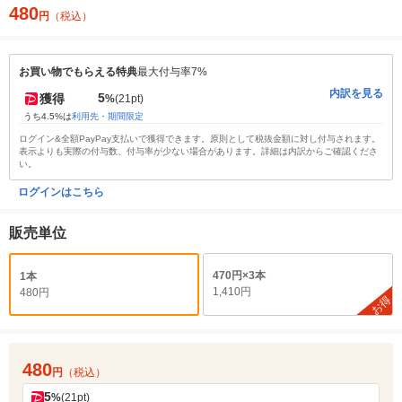
480
円
（税込）
お買い物でもらえる特典
最大付与率7%
内訳を見る
5
獲得
%
(21pt)
うち4.5%は
利用先・期間限定
ログイン&全額PayPay支払いで獲得できます。原則として税抜金額に対し付与されます。
表示よりも実際の付与数、付与率が少ない場合があります。詳細は内訳からご確認くださ
い。
ログインはこちら
販売単位
470円×3本
1本
1,410円
480円
お得
480
円
（税込）
5
%
(21pt)