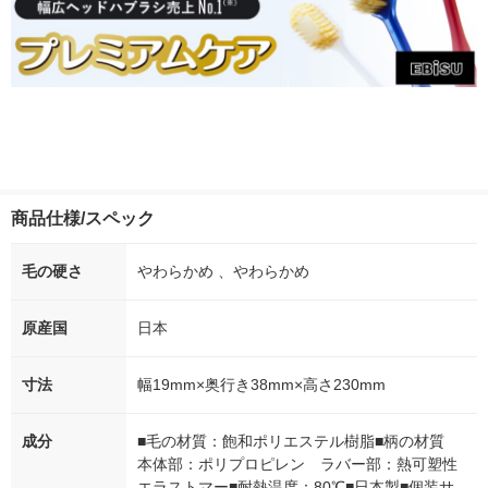
商品仕様/スペック
毛の硬さ
やわらかめ 、やわらかめ
原産国
日本
寸法
幅19mm×奥行き38mm×高さ230mm
成分
■毛の材質：飽和ポリエステル樹脂■柄の材質
本体部：ポリプロピレン ラバー部：熱可塑性
エラストマー■耐熱温度：80℃■日本製■個装サ