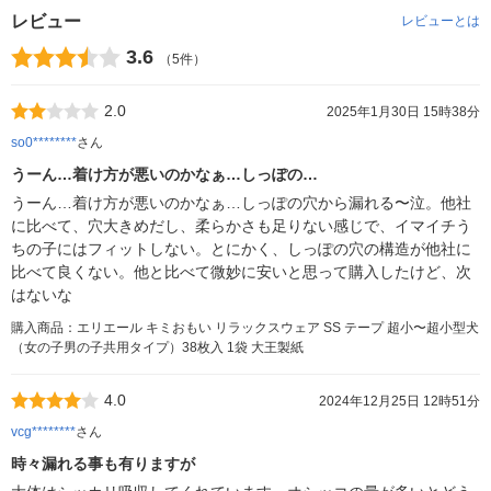
レビュー
レビューとは
3.6
（5件）
2.0
2025年1月30日 15時38分
so0********
さん
うーん…着け方が悪いのかなぁ…しっぽの…
うーん…着け方が悪いのかなぁ…しっぽの穴から漏れる〜泣。他社
に比べて、穴大きめだし、柔らかさも足りない感じで、イマイチう
ちの子にはフィットしない。とにかく、しっぽの穴の構造が他社に
比べて良くない。他と比べて微妙に安いと思って購入したけど、次
はないな
購入商品：エリエール キミおもい リラックスウェア SS テープ 超小〜超小型犬
（女の子男の子共用タイプ）38枚入 1袋 大王製紙
4.0
2024年12月25日 12時51分
vcg********
さん
時々漏れる事も有りますが