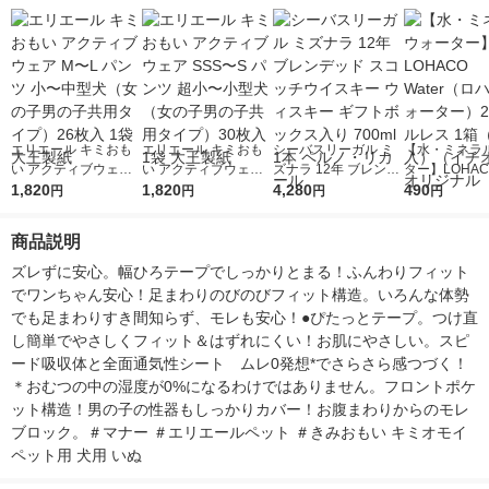
エリエール キミおも
エリエール キミおも
シーバスリーガル ミ
【水・ミネラ
い アクティブウェア
い アクティブウェア
ズナラ 12年 ブレンデ
ター】LOHACO
M〜L パンツ 小〜中型
1,820
SSS〜S パンツ 超
1,820
ッド スコッチウイス
4,280
r（ロハコウォ
490
円
円
円
円
犬（女の子男の子共用
小〜小型犬（女の子男
キー ウィスキー ギフ
ー）2L ラベル
タイプ）26枚入 1袋
の子共用タイプ）30
トボックス入り 700m
箱（5本入）
商品説明
大王製紙
枚入 1袋 大王製紙
l 1本 ペルノ・リカー
シ） オリジナ
ル
ズレずに安心。幅ひろテープでしっかりとまる！ふんわりフィット
でワンちゃん安心！足まわりのびのびフィット構造。いろんな体勢
でも足まわりすき間知らず、モレも安心！●ぴたっとテープ。つけ直
し簡単でやさしくフィット＆はずれにくい！お肌にやさしい。スピ
ード吸収体と全面通気性シート　ムレ0発想*でさらさら感つづく！
＊おむつの中の湿度が0%になるわけではありません。フロントポケ
ット構造！男の子の性器もしっかりカバー！お腹まわりからのモレ
ブロック。＃マナー ＃エリエールペット ＃きみおもい キミオモイ 
ペット用 犬用 いぬ