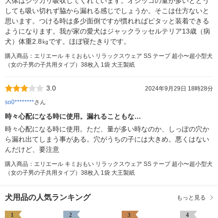
大体はシッカリ吸収してくれています。オシッコの量が多いとどう
しても吸い切れず脇から漏れる感じでしょうか。そこは仕方ないと
思います。つける時は多少面倒ですが慣れればピタッと装着できる
ようになります。我が家の愛犬はジャックラッセルテリア13歳（病
犬）体重2.8㎏です。ほぼ寝たきりです。
購入商品：エリエール キミおもい リラックスウェア SS テープ 超小〜超小型犬
（女の子男の子共用タイプ）38枚入 1袋 大王製紙
3.0
2024年9月29日 18時28分
so0********
さん
時々心配になる時に使用。漏れることもな…
時々心配になる時に使用。ただ、量が多い時なのか、しっぽの穴か
ら漏れ出てしまう事がある。穴がうちの子には大きめ。悪くはない
んだけど、要注意
購入商品：エリエール キミおもい リラックスウェア SS テープ 超小〜超小型犬
（女の子男の子共用タイプ）38枚入 1袋 大王製紙
犬用品の人気ランキング
もっと見る
1
2
3
4