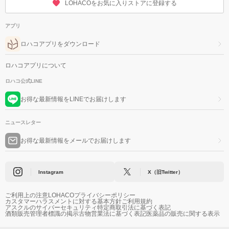
LOHACOをお気に入りストアに登録する
アプリ
ロハコアプリをダウンロード
ロハコアプリについて
ロハコ公式LINE
お得な最新情報をLINEでお届けします
ニュースレター
お得な最新情報をメールでお届けします
Instagram
X（旧Twitter）
ご利用上の注意
LOHACOプライバシーポリシー
カスタマーハラスメントに対する基本方針
ご利用規約
アスクルのサイバーセキュリティ
特定商取引法に基づく表記
酒類販売管理者標識の掲示
古物営業法に基づく表記
医薬品の販売に関する表示