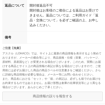
返品について
開封後返品不可
開封後はお客様のご都合による返品はお受けで
きません。返品については、ご利用ガイド「返
品・交換について」を必ずご確認の上、お申し
込みください。
備考
ご注意【免責】
アスクル（LOHACO）では、サイト上に最新の商品情報を表示するよう努めて
おりますが、メーカーの都合等により、商品規格・仕様（容量、パッケージ、
原材料、原産国など）が変更される場合がございます。このため、実際にお届
けする商品とサイト上の商品情報の表記が異なる場合がございますので、ご使
用前には必ずお届けした商品の商品ラベルや注意書きをご確認ください。さら
に詳細な商品情報が必要な場合は、メーカー等にお問い合わせください。
また、商品名における「セット」や「箱」の表記は、必ずしも箱でのお届けを
お約束するものではありません。お届け形態は倉庫の在庫状況等により異なる
場合がございます。あらかじめご了承ください。
商品情報の誤りを報告する