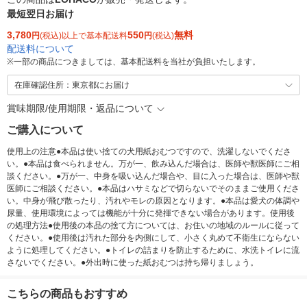
最短翌日お届け
3,780
550
無料
円
(税込)以上で基本配送料
円
(税込)
配送料について
※
一部の商品につきましては、基本配送料を当社が負担いたします。
在庫確認住所：東京都にお届け
賞味期限/使用期限・返品について
ご購入について
使用上の注意●本品は使い捨ての犬用紙おむつですので、洗濯しないでくださ
い。●本品は食べられません。万が一、飲み込んだ場合は、医師や獣医師にご相
談ください。●万が一、中身を吸い込んだ場合や、目に入った場合は、医師や獣
医師にご相談ください。●本品はハサミなどで切らないでそのままご使用くださ
い。中身が飛び散ったり、汚れやモレの原因となります。●本品は愛犬の体調や
尿量、使用環境によっては機能が十分に発揮できない場合があります。使用後
の処理方法●使用後の本品の捨て方については、お住いの地域のルールに従って
ください。●使用後は汚れた部分を内側にして、小さく丸めて不衛生にならない
ように処理してください。●トイレの詰まりを防止するために、水洗トイレに流
さないでください。●外出時に使った紙おむつは持ち帰りましょう。
こちらの商品もおすすめ