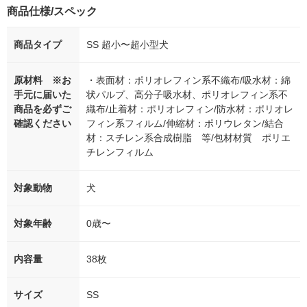
商品仕様/スペック
商品タイプ
SS 超小〜超小型犬
原材料 ※お
・表面材：ポリオレフィン系不織布/吸水材：綿
手元に届いた
状パルプ、高分子吸水材、ポリオレフィン系不
商品を必ずご
織布/止着材：ポリオレフィン/防水材：ポリオレ
確認ください
フィン系フィルム/伸縮材：ポリウレタン/結合
材：スチレン系合成樹脂 等/包材材質 ポリエ
チレンフィルム
対象動物
犬
対象年齢
0歳〜
内容量
38枚
サイズ
SS