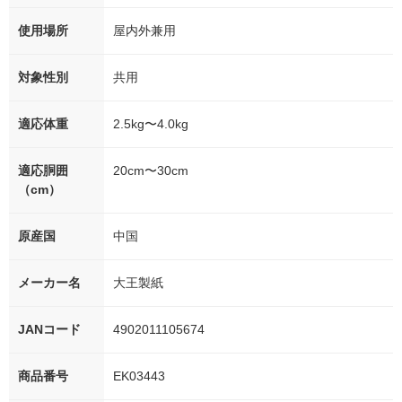
使用場所
屋内外兼用
対象性別
共用
適応体重
2.5kg〜4.0kg
適応胴囲
20cm〜30cm
（cm）
原産国
中国
メーカー名
大王製紙
JANコード
4902011105674
商品番号
EK03443