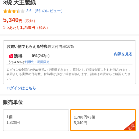
3袋 大王製紙
3.6 （5件のレビュー）
5,340
円
（税込）
1,780
1つあたり
円
（税込）
お買い物でもらえる特典
最大付与率16%
内訳を見る
5
獲得
%
(243pt)
うち4.5%は
利用先・期間限定
ログイン&全額PayPay支払いで獲得できます。原則として税抜金額に対し付与されます。
表示よりも実際の付与数、付与率が少ない場合があります。詳細は内訳からご確認くださ
い。
ログインはこちら
販売単位
1個
1,780円×3個
1,820円
5,340円
お得