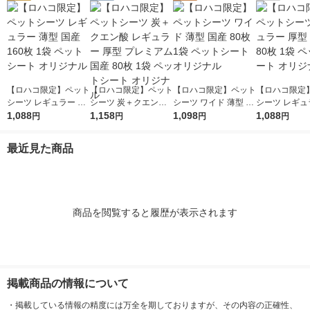
【ロハコ限定】ペット
【ロハコ限定】ペット
【ロハコ限定】ペット
【ロハコ限定
シーツ レギュラー 薄
シーツ 炭＋クエン酸
シーツ ワイド 薄型 国
シーツ レギュ
型 国産 160枚 1袋 ペ
1,088
レギュラー 厚型 プレ
1,158
産 80枚 1袋 ペットシ
1,098
型 国産 80枚 
1,088
円
円
円
円
ットシート オリジナ
ミアム 国産 80枚 1袋
ート オリジナル
トシート オリ
ル
ペットシート オリジ
最近見た商品
ナル
商品を閲覧すると履歴が表示されます
掲載商品の情報について
・
掲載している情報の精度には万全を期しておりますが、その内容の正確性、