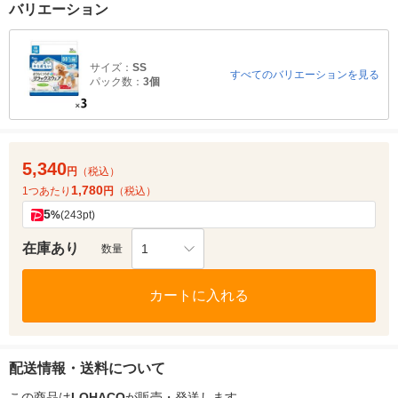
バリエーション
サイズ：
SS
すべてのバリエーションを見る
パック数：
3個
5,340
円
（税込）
1,780
1つあたり
円
（税込）
5
%
(243pt)
在庫あり
1
数量
カートに入れる
配送情報・送料について
この商品は
LOHACO
が販売・発送します。