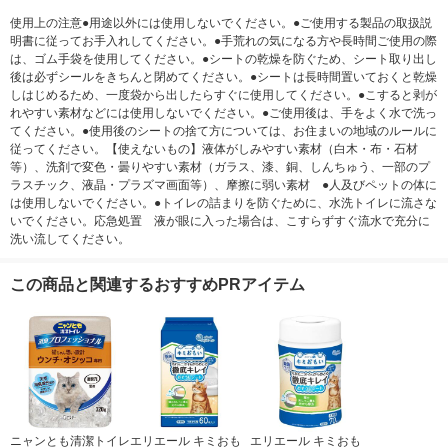
使用上の注意●用途以外には使用しないでください。●ご使用する製品の取扱説
明書に従ってお手入れしてください。●手荒れの気になる方や長時間ご使用の際
は、ゴム手袋を使用してください。●シートの乾燥を防ぐため、シート取り出し
後は必ずシールをきちんと閉めてください。●シートは長時間置いておくと乾燥
しはじめるため、一度袋から出したらすぐに使用してください。●こすると剥が
れやすい素材などには使用しないでください。●ご使用後は、手をよく水で洗っ
てください。●使用後のシートの捨て方については、お住まいの地域のルールに
従ってください。【使えないもの】液体がしみやすい素材（白木・布・石材
等）、洗剤で変色・曇りやすい素材（ガラス、漆、銅、しんちゅう、一部のプ
ラスチック、液晶・プラズマ画面等）、摩擦に弱い素材 ●人及びペットの体に
は使用しないでください。●トイレの詰まりを防ぐために、水洗トイレに流さな
いでください。応急処置 液が眼に入った場合は、こすらずすぐ流水で充分に
洗い流してください。
この商品と関連するおすすめPRアイテム
ニャンとも清潔トイレ
エリエール キミおも
エリエール キミおも