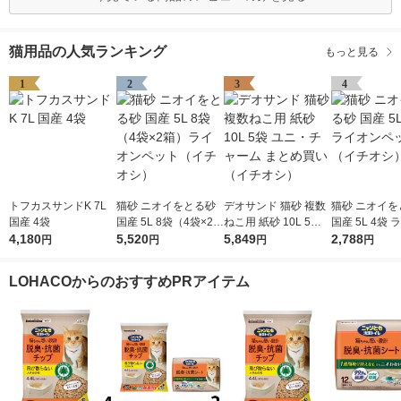
猫用品の人気ランキング
もっと見る
1
2
3
4
トフカスサンドK 7L
猫砂 ニオイをとる砂
デオサンド 猫砂 複数
猫砂 ニオイを
国産 4袋
国産 5L 8袋（4袋×2
ねこ用 紙砂 10L 5袋
国産 5L 4袋
4,180
箱）ライオンペット
5,520
ユニ・チャーム まと
5,849
ペット（イチ
2,788
円
円
円
円
（イチオシ）
め買い（イチオシ）
LOHACOからのおすすめPRアイテム