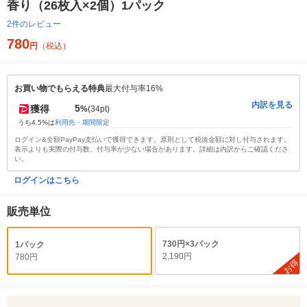
香り（26枚入×2個）1パック
2件のレビュー
780
円
（税込）
お買い物でもらえる特典
最大付与率16%
内訳を見る
5
獲得
%
(34pt)
うち4.5%は
利用先・期間限定
ログイン&全額PayPay支払いで獲得できます。原則として税抜金額に対し付与されます。
表示よりも実際の付与数、付与率が少ない場合があります。詳細は内訳からご確認くださ
い。
ログインはこちら
販売単位
730円×3パック
1パック
2,190円
780円
お得