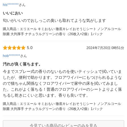
his********
さん
いいにおい
匂いがいいのでおしっこの臭いも取れてような気がします
購入商品：エリエール キミおもい 徹底キレイおそうじシート ノンアルコール
除菌 大判厚手 ナチュラルグリーンの香り（26枚入×2個）1パック
5.0
2024年7月20日 0時51分
hob********
さん
汚れが良く落ちます。
今までスプレー式の香りのないものを使いティッシュで拭いていま
したが、便利で助かります。フロアワイパーにもつけられるような
ので猫ちゃん関係なくフロアワイパーで家中の床を拭いてみまし
た。これがよく落ちる！普通のフロアワイパーのシートよりよく落
ちるし乾きにくいと思います。香りも良いです。
購入商品：エリエール キミおもい 徹底キレイおそうじシート ノンアルコール
除菌 大判厚手 ナチュラルグリーンの香り（26枚入×2個）1パック
今見ている商品のレビューのみを見る