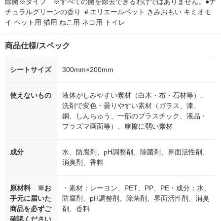
除菌※タイプ　※すべての菌を除去できるわけではありません。●ナ
チュラルグリーンの香り ＃エリエールペット きみおもい キミオモ
イ ペット用 猫用 ねこ用 ネコ用 トイレ
商品仕様/スペック
シートサイズ
300mm×200mm
使えないもの
液体がしみやすい素材（白木・布・石材等）、
洗剤で変色・曇りやすい素材（ガラス、漆、
銅、しんちゅう、一部のプラスチック、液晶・
プラズマ画面等）、摩擦に弱い素材
成分
水、防腐剤、pH調整剤、除菌剤、界面活性剤、
消臭剤、香料
原材料 ※お
・素材：レーヨン、PET、PP、PE・成分：水、
手元に届いた
防腐剤、pH調整剤、除菌剤、界面活性剤、消臭
商品を必ずご
剤、香料
確認ください