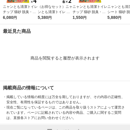
ニャンとも清潔トイレ
（お得なセット）ニャ
ニャンとも清潔トイレ
ニャンとも清
チップ 猫砂 脱臭・抗
ンとも清潔トイレ 脱
チップ 猫砂 脱臭・抗
シート 猫砂 
菌チップ 大きめの粒
6,080
臭・抗菌チップ 大き
5,380
菌チップ 大きめの粒
1,550
菌シート 大容量
5,880
円
円
円
円
大容量 4.4L 4袋 まと
めの粒 4.4L ＋ シート
大容量 4.4L 1袋（イ
入 4袋 まとめ
め買い（イチオシ）
12枚 各2袋 大容量 猫
チオシ）
最近見た商品
用 エステー
商品を閲覧すると履歴が表示されます
掲載商品の情報について
・
掲載している情報の精度には万全を期しておりますが、その内容の正確性、
安全性、有用性を保証するものではありません。
・
現在ご覧になっているページは、この商品を取り扱うストアによって運営さ
れています。ページに記載されている内容や商品、ご購入に関するご質問
は、直接各ストアにお問い合わせください。