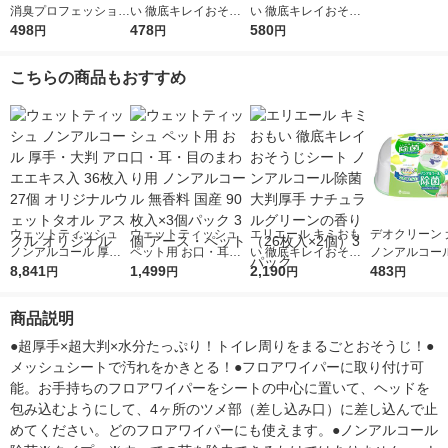
消臭プロフェッショナ
い 徹底キレイおそう
い 徹底キレイおそう
ルビーズ 猫用 ウン
498
じシート 除菌アルコ
478
じシート 除菌アルコ
580
円
円
円
チ・オシッコ専用 置
ール 詰め替え 60枚入
ール 大容量 本体 70枚
き型 本体 微香 320g 1
1個 大王製紙
入 1個 大王製紙
こちらの商品もおすすめ
個 エステー
ウェットティッシュ
ウェットティッシュ
エリエール キミおも
デオクリーン 
ノンアルコール 厚
ペット用 お口・耳・
い 徹底キレイおそう
ノンアルコー
手・大判 アロエエキ
8,841
目のまわり用 ノンア
1,499
じシート ノンアルコ
2,190
ウェットティ
483
円
円
円
円
ス入 36枚入 27個 オ
ルコール 無香料 国産
ール除菌 大判厚手 ナ
本体 60枚 1個
リジナルウェットタオ
90枚入×3個パック 3
チュラルグリーンの香
商品説明
ル アスクル オリジナ
個 アース・ペット
り（26枚入×2個）3パ
ル
ック
●超厚手×超大判×水分たっぷり！トイレ周りをまるごとおそうじ！●
メッシュシートで汚れをかきとる！●フロアワイパーに取り付け可
能。お手持ちのフロアワイパーをシートの中心に置いて、ヘッドを
包み込むようにして、4ヶ所のツメ部（差し込み口）に差し込んで止
めてください。どのフロアワイパーにも使えます。●ノンアルコール