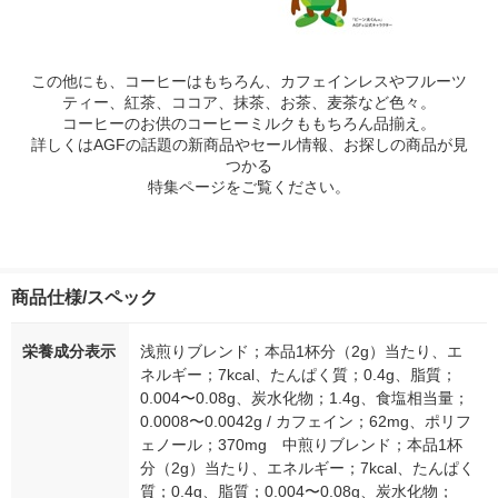
この他にも、コーヒーはもちろん、カフェインレスやフルーツ
ティー、紅茶、ココア、抹茶、お茶、麦茶など色々。
コーヒーのお供のコーヒーミルクももちろん品揃え。
詳しくはAGFの話題の新商品やセール情報、お探しの商品が見
つかる
特集ページをご覧ください。
商品仕様/スペック
栄養成分表示
浅煎りブレンド；本品1杯分（2g）当たり、エ
ネルギー；7kcal、たんぱく質；0.4g、脂質；
0.004〜0.08g、炭水化物；1.4g、食塩相当量；
0.0008〜0.0042g / カフェイン；62mg、ポリフ
ェノール；370mg 中煎りブレンド；本品1杯
分（2g）当たり、エネルギー；7kcal、たんぱく
質；0.4g、脂質；0.004〜0.08g、炭水化物；