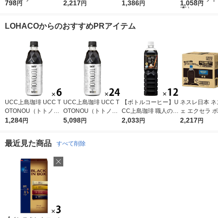
ティンカフェ マイル
798
ーヒー 無糖 ラベルレ
2,217
40P 23501 1箱(40袋
1,386
ティンカフェ
1,058
円
円
円
円
ドブレンド 150g 2袋
ス 900ml 1箱（12本
入)
ドブレンド瓶
詰替用 インスタント
入）
ー豆 イン
LOHACOからのおすすめPRアイテム
コーヒー インドネシ
コーヒー 1
ア
（2本）
UCC上島珈琲 UCC T
UCC上島珈琲 UCC T
【ボトルコーヒー】U
ネスレ日本 ネ
OTONOU（トトノ
OTONOU（トトノ
CC上島珈琲 職人の珈
ェ エクセラ 
ウ） by BLACK無糖 5
1,284
ウ） by BLACK無糖 5
5,098
琲 無糖 900ml 1箱（1
2,033
ーヒー 無糖 
2,217
円
円
円
円
00ml 1セット（6本）
00ml 1箱（24本入）
2本入）
ス 900ml 1箱
入）
最近見た商品
すべて削除