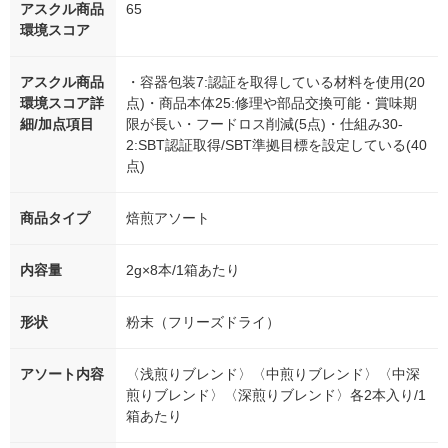
アスクル商品
65
環境スコア
アスクル商品
・容器包装7:認証を取得している材料を使用(20
環境スコア詳
点)・商品本体25:修理や部品交換可能・賞味期
細/加点項目
限が長い・フードロス削減(5点)・仕組み30-
2:SBT認証取得/SBT準拠目標を設定している(40
点)
商品タイプ
焙煎アソート
内容量
2g×8本/1箱あたり
形状
粉末（フリーズドライ）
アソート内容
〈浅煎りブレンド〉〈中煎りブレンド〉〈中深
煎りブレンド〉〈深煎りブレンド〉各2本入り/1
箱あたり