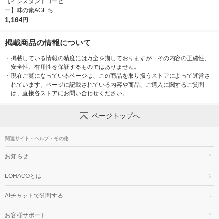
【インスタントコーヒ
お気に入りに
登録しました
ー】味の素AGF ちょ
っと贅沢な珈琲店 ブ
1,164
円
ラックインボックス
焙煎アソート スティ
掲載商品の情報について
ック 1セット（24本：
8本入×3箱）
・
掲載している情報の精度には万全を期しておりますが、その内容の正確性、
安全性、有用性を保証するものではありません。
・
現在ご覧になっているページは、この商品を取り扱うストアによって運営さ
れています。ページに記載されている内容や商品、ご購入に関するご質問
は、直接各ストアにお問い合わせください。
ページトップへ
関連サイト・ヘルプ・その他
お知らせ
LOHACOとは
AIチャットで質問する
お客様サポート