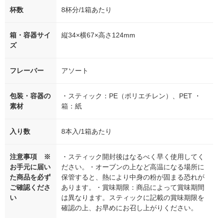
杯数
8杯分/1箱あたり
箱・容器サイ
縦34×横67×高さ124mm
ズ
フレーバー
アソート
包装・容器の
・スティック：PE（ポリエチレン）、PET ・
素材
箱：紙
入り数
8本入/1箱あたり
注意事項 ※
・スティック開封後はなるべく早く使用してく
お手元に届い
ださい。・オーブンの上など高温になる場所に
た商品を必ず
保管すると、熱により中身の粉が固まる恐れが
ご確認くださ
あります。・賞味期限：商品によって賞味期間
い
は異なります。スティックに記載の賞味期限を
確認の上、お早めにお召し上がりください。