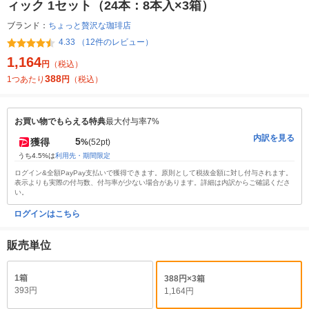
ィック 1セット（24本：8本入×3箱）
ブランド：
ちょっと贅沢な珈琲店
4.33 （12件のレビュー）
1,164
円
（税込）
388
1つあたり
円
（税込）
お買い物でもらえる特典
最大付与率7%
内訳を見る
5
獲得
%
(52pt)
うち4.5%は
利用先・期間限定
ログイン&全額PayPay支払いで獲得できます。原則として税抜金額に対し付与されます。
表示よりも実際の付与数、付与率が少ない場合があります。詳細は内訳からご確認くださ
い。
ログインはこちら
販売単位
1箱
388円×3箱
393円
1,164円