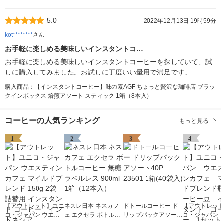
5.0
2022年12月13日 19時59分
kot********
さん
お手軽に楽しめる美味しいインスタントコ…
お手軽に楽しめる美味しいインスタントコーヒーを探していて、試
しに購入してみました。お試しに丁度いい量用で満足です。
購入商品：【インスタントコーヒー】味の素AGF ちょっと贅沢な珈琲店 ブラッ
クインボックス 焙煎アソート スティック 1箱（8本入）
コーヒーの人気ランキング
もっと見る
1
2
3
4
【アウトレット】ユニ
ネスレ日本 ネスカフ
ドトールコーヒー ド
【アウトレッ
コ・ジャパン ウエス
ェ エクセラ ボトルコ
リップパックアソート
コ・ジャパン