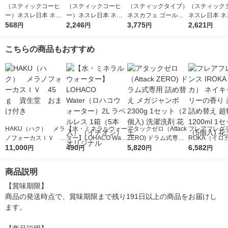
（スティックコーヒ
（スティックコーヒ
（スティックタイプ）
（スティック
ー）ネスレ日本 ネス
ー）ネスレ日本 ネス
ネスカフェ ゴールド
ネスレ日本 ネ
カフェ アイスブレン
568
カフェ アイスブレン
2,246
ブレンドコーヒーミッ
3,775
ェゴールドブ
2,621
円
円
円
円
ド スティック ブラッ
ド スティック ブラッ
クス（砂糖・ミルク入
カフェインレス
ク 1箱（20本入）
ク 1セット（20本入×
り） 1箱（100本入）
（50本入）ブ
こちらの商品もおすすめ
4箱）
大容量 インスタント
ク 無糖 大
HAKU（ハク） メラ
【水・ミネラルウォー
アタックゼロ（Attack
フレアフレグラ
ノフォーカスＩＶ 4
ター】LOHACO Wate
ZERO) ドラム式専用
ROKA（イロ
5ｇ 資生堂 おまけ
11,000
r（ロハコウォータ
490
詰め替え メガジャン
5,820
イキッドリリ
6,582
円
円
円
円
付き
ー）2L ラベルレス 1
ボ 2300g 1セット（2
柔軟剤 詰め替
箱（5本入）（イチオ
個入) 洗濯洗剤 花王
大 1200ml 
商品説明
シ） オリジナル
（5個入) 花王
【賞味期限】

商品の発送時点で、賞味期限まで残り191日以上の商品をお届けし
ます。
