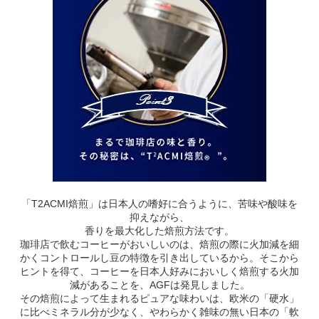
「T2ACMI焙煎」は日本人の嗜好に合うように、苦味や酸味を
抑えながら、
香りを最大化した焙煎方法です。
珈琲店で飲むコーヒーがおいしいのは、焙煎の際に火加減を細
かくコントロールし豆の特徴を引き出しているから。そこから
ヒントを得て、コーヒーを日本人好みにおいしく焙煎する火加
減があることを、AGFは発見しました。
その焙煎によって生まれるピュアな味わいは、欧米の「硬水」
に比べミネラル分が少なく、やわらかく雑味の無い日本の「軟