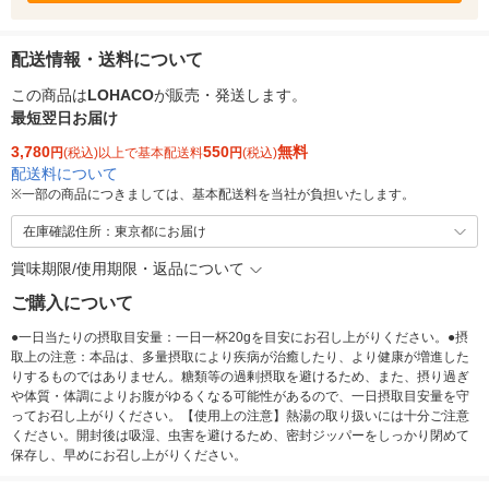
配送情報・送料について
この商品は
LOHACO
が販売・発送します。
最短翌日お届け
3,780
550
無料
円
(税込)以上で基本配送料
円
(税込)
配送料について
※
一部の商品につきましては、基本配送料を当社が負担いたします。
在庫確認住所：東京都にお届け
賞味期限/使用期限・返品について
ご購入について
●一日当たりの摂取目安量：一日一杯20gを目安にお召し上がりください。●摂
取上の注意：本品は、多量摂取により疾病が治癒したり、より健康が増進した
りするものではありません。糖類等の過剰摂取を避けるため、また、摂り過ぎ
や体質・体調によりお腹がゆるくなる可能性があるので、一日摂取目安量を守
ってお召し上がりください。【使用上の注意】熱湯の取り扱いには十分ご注意
ください。開封後は吸湿、虫害を避けるため、密封ジッパーをしっかり閉めて
保存し、早めにお召し上がりください。