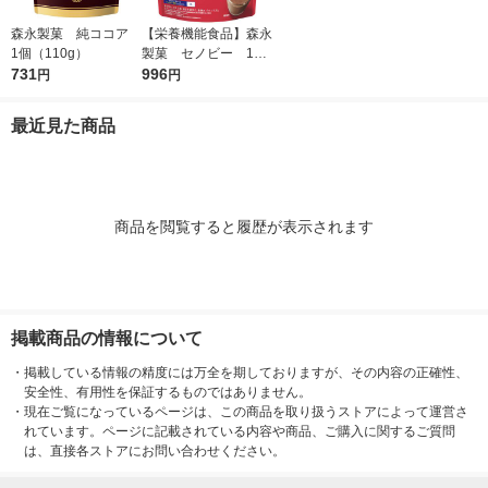
森永製菓 純ココア
【栄養機能食品】森永
1個（110g）
製菓 セノビー 1袋
731
（180g）
996
円
円
最近見た商品
商品を閲覧すると履歴が表示されます
掲載商品の情報について
・
掲載している情報の精度には万全を期しておりますが、その内容の正確性、
安全性、有用性を保証するものではありません。
・
現在ご覧になっているページは、この商品を取り扱うストアによって運営さ
れています。ページに記載されている内容や商品、ご購入に関するご質問
は、直接各ストアにお問い合わせください。