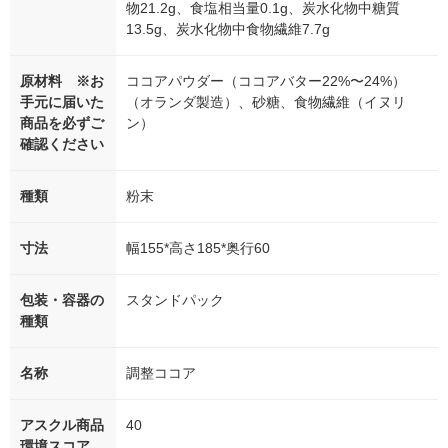
物21.2g、食塩相当量0.1g、炭水化物中糖質
13.5g、炭水化物中食物繊維7.7g
原材料 ※お
ココアパウダー（ココアバター22%〜24%）
手元に届いた
（オランダ製造）、砂糖、食物繊維（イヌリ
商品を必ずご
ン）
確認ください
種類
粉末
寸法
幅155*高さ185*奥行60
包装・容器の
スタンドパック
種類
名称
調整ココア
アスクル商品
40
環境スコア