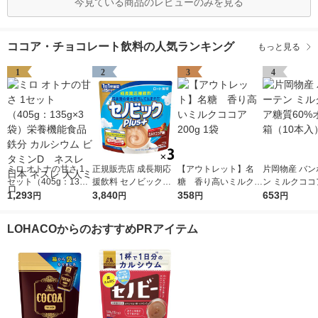
今見ている商品のレビューのみを見る
ココア・チョコレート飲料の人気ランキング
もっと見る
1
2
3
4
ミロ オトナの甘さ 1
正規販売店 成長期応
【アウトレット】名
片岡物産 バン
セット（405g：135g
援飲料 セノビックプ
糖 香り高いミルクコ
ン ミルクココ
×3袋）栄養機能食品
1,293
ラス ミルクココア味
3,840
コア 200g 1袋
358
0%オフ 1箱（
653
円
円
円
円
鉄分 カルシウム ビタ
1セット（1袋（180
入）
ミンD ネスレ日本 ネ
g）×3）ポリフェノー
LOHACOからのおすすめPRアイテム
スレ 大人ミロ
ル入り 栄養機能食品