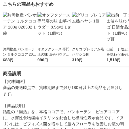
こちらの商品もおすすめ
片岡物産 バンホーテ
オタフクソース 専門
グリコ プレミアム熟
出前一丁 塩と
ン ミルクココア 200g
店の味 山芋パウダー
ハヤシ 1個
を味わう油そば
020502 1袋
688
8.5g×2 1セット（1個
990
319
食品1セット（
1,518
円
円
円
円
×3）
6）カップ麺
商品説明
【賞味期限】

商品の発送時点で、賞味期限まで残り180日以上の商品をお届けし
ます。

【商品説明】

話題の「腸活」を、本格ココアで。バンホーテン　ピュアココア
に、水溶性食物繊維イヌリンを配合した機能性表示食品です。イヌ
リンには、ビフィズス菌を増やして腸内フローラを改善しお腹の調