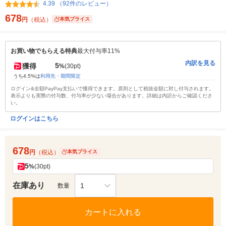
4.39 （92件のレビュー）
678
円
（税込）
本気プライス
お買い物でもらえる特典
最大付与率11%
内訳を見る
5
獲得
%
(30pt)
うち4.5%は
利用先・期間限定
ログイン&全額PayPay支払いで獲得できます。原則として税抜金額に対し付与されます。
表示よりも実際の付与数、付与率が少ない場合があります。詳細は内訳からご確認くださ
い。
ログインはこちら
678
円
（税込）
本気プライス
5
%
(30pt)
在庫あり
1
数量
カートに入れる