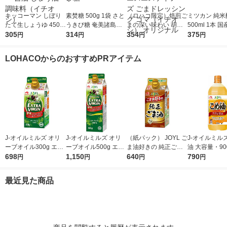
キッコーマン しぼり
素焚糖 500g 1袋 さと
（ロハコ限定）焙煎ご
ミツカン 純米
たて生しょうゆ 450m
うきび糖 奄美諸島産
まの深い味わい 胡麻
500ml 1本 国
l 1本 ＜やわらか密封
305
原料 チャック付き袋
314
ドレッシング 490ml 1
354
0％ 米酢 食酢
375
円
円
円
円
ボトル＞ 醤油 しょう
大東製糖 砂糖
本 エスエスケイフー
油 調味料（イチオ
ズ ごまドレッシング
LOHACOからのおすすめPRアイテム
シ）
ゴマ（イチオシ） オ
リジナル
J-オイルミルズ オリ
J-オイルミルズ オリ
（紙パック） JOYL ご
J-オイルミル
ーブオイル300g エキ
ーブオイル500g エキ
ま油好きの 純正ごま
油 大容量・90
ストラバージン スペ
698
ストラバージン スペ
1,150
油 300g 1本 味の素 J-
640
ト 1本 JOYL
790
円
円
円
円
イン産オリーブ100%
イン産オリーブ100%
オイルミルズ
1本（紙パック） JOY
1本（紙パック） JOY
最近見た商品
L
L