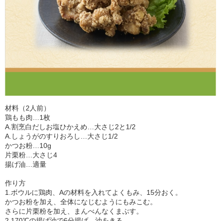
材料（2人前）
鶏もも肉…1枚
A.割烹白だしお塩ひかえめ…大さじ2と1/2
A.しょうがのすりおろし…大さじ1/2
かつお粉…10g
片栗粉…大さじ4
揚げ油…適量
作り方
1.ボウルに鶏肉、Aの材料を入れてよくもみ、15分おく。
かつお粉を加え、全体になじむようにもみこむ。
さらに片栗粉を加え、まんべんなくまぶす。
2.170℃の揚げ油で6分揚げ、油をきる。