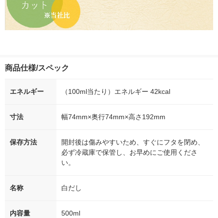
商品仕様/スペック
エネルギー
（100ml当たり）エネルギー 42kcal
寸法
幅74mm×奥行74mm×高さ192mm
保存方法
開封後は傷みやすいため、すぐにフタを閉め、
必ず冷蔵庫で保管し、お早めにご使用くださ
い。
名称
白だし
内容量
500ml