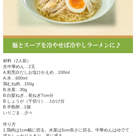
材料（2人前）
生中華めん…2玉
A.割烹白だしお塩ひかえめ…100ml
A.水…600ml
鶏むね肉…150g
B.水菜…30g
B.白髪ねぎ…長ねぎ7cm分
B.しょうが（千切り）…1かけ分
B.半熟卵…1個
いりごま…少々
作り方
1.鶏肉は1cm幅に切る。水菜は5cm長さに切る。中華めんはゆでて
湯をしっかりときり、器に盛る。