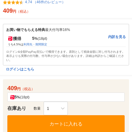
4.74 （46件のレビュー）
409
円
（税込）
お買い物でもらえる特典
最大付与率16%
内訳を見る
5
獲得
%
(18pt)
うち4.5%は
利用先・期間限定
ログイン&全額PayPay支払いで獲得できます。原則として税抜金額に対し付与されます。
表示よりも実際の付与数、付与率が少ない場合があります。詳細は内訳からご確認くださ
い。
ログインはこちら
409
円
（税込）
5
%
(18pt)
在庫あり
1
数量
カートに入れる