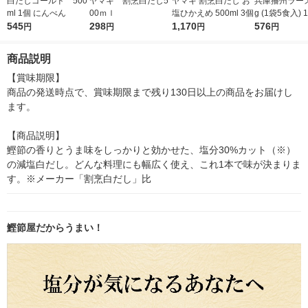
白だしゴールド 500
ヤマキ 割烹白だし5
ヤマキ 割烹白だし お
兵庫播州ラーメ
ml 1個 にんべん
00ｍｌ
塩ひかえめ 500ml 3個
g (1袋5食入) 
545
298
1,170
メン
576
円
円
円
円
商品説明
【賞味期限】

商品の発送時点で、賞味期限まで残り130日以上の商品をお届けし
ます。

【商品説明】

鰹節の香りとうま味をしっかりと効かせた、塩分30%カット（※）
の減塩白だし。どんな料理にも幅広く使え、これ1本で味が決まりま
す。※メーカー「割烹白だし」比
鰹節屋だからうまい！