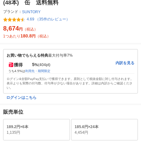
(48本) 缶 送料無料
ブランド：
SUNTORY
4.69 （35件のレビュー）
8,674
円
（税込）
180.8
1つあたり
円
（税込）
お買い物でもらえる特典
最大付与率7%
内訳を見る
5
獲得
%
(404pt)
うち4.5%は
利用先・期間限定
ログイン&全額PayPay支払いで獲得できます。原則として税抜金額に対し付与されます。
表示よりも実際の付与数、付与率が少ない場合があります。詳細は内訳からご確認くださ
い。
ログインはこちら
販売単位
189.2円×6本
185.6円×24本
1,135円
4,454円