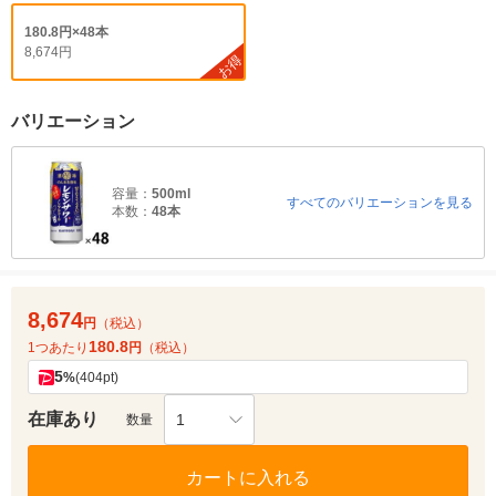
180.8円×48本
8,674円
お得
バリエーション
容量：
500ml
すべてのバリエーションを見る
本数：
48本
8,674
円
（税込）
180.8
1つあたり
円
（税込）
5
%
(404pt)
在庫あり
1
数量
カートに入れる