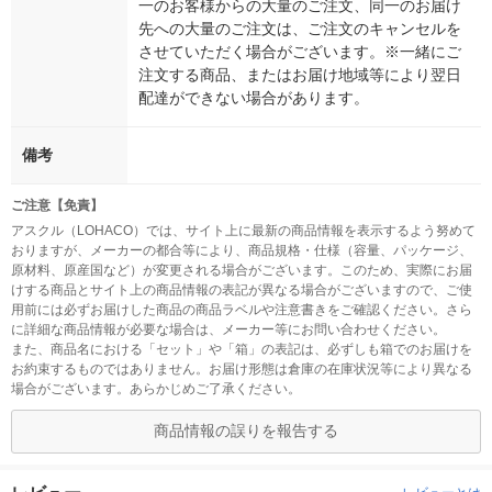
一のお客様からの大量のご注文、同一のお届け
先への大量のご注文は、ご注文のキャンセルを
させていただく場合がございます。※一緒にご
注文する商品、またはお届け地域等により翌日
配達ができない場合があります。
備考
ご注意【免責】
アスクル（LOHACO）では、サイト上に最新の商品情報を表示するよう努めて
おりますが、メーカーの都合等により、商品規格・仕様（容量、パッケージ、
原材料、原産国など）が変更される場合がございます。このため、実際にお届
けする商品とサイト上の商品情報の表記が異なる場合がございますので、ご使
用前には必ずお届けした商品の商品ラベルや注意書きをご確認ください。さら
に詳細な商品情報が必要な場合は、メーカー等にお問い合わせください。
また、商品名における「セット」や「箱」の表記は、必ずしも箱でのお届けを
お約束するものではありません。お届け形態は倉庫の在庫状況等により異なる
場合がございます。あらかじめご了承ください。
商品情報の誤りを報告する