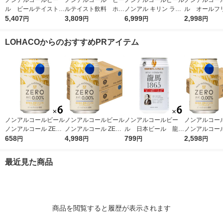
ノンアルコールビー
ノンアルコール ビー
ノンアルコールビール
ノンアルコー
ル ビールテイスト飲
ルテイスト飲料 ホッ
ノンアル キリン ラガ
ル オールフ
料 アサヒ ドライゼ
5,407
ピー 330ml 1ケー
3,809
ーゼロ 350ml 48本
6,999
らだを想うオ
2,998
円
円
円
円
ロ 350ml 2ケース
ス(24本)
本格醸造
ー 350ml 
(48本)
(24本)
LOHACOからのおすすめPRアイテム
ノンアルコールビール
ノンアルコールビール
ノンアルコールビー
ノンアルコー
ノンアルコール ZERO
ノンアルコール ZERO
ル 日本ビール 龍馬
ノンアルコール
350ml 1セット(6本)
658
缶 350ml 2ケース（4
4,998
1865 350ml 1パッ
799
缶 350ml 1
2,598
円
円
円
円
ノンアル ビールテイ
8本）ノンアル 【アス
ク(6本) ビールテイ
4本）ノンアル
スト【アスクル・ロハ
クル・ロハコ限定】
スト飲料
クル・ロハ
最近見た商品
コ限定】 オリジナル
ビールテイスト オリ
ビールテイスト
ジナル
ジナル
商品を閲覧すると履歴が表示されます