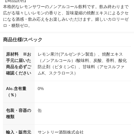
【商品説明】

本格的なレモンサワーのノンアルコール飲料です。飲み終わりまで
広がる瑞々しいレモンの香りと、旨味凝縮の焼酎エキスによるクセ
になる酒感・飲み応えをお楽しみいただけます。嬉しいカロリーゼ
ロ・糖類ゼロ。
商品仕様/スペック
原材料 ※お
レモン果汁(アルゼンチン製造）、焼酎エキス
手元に届いた
（ノンアルコール）/酸味料、炭酸、香料、酸化
商品を必ずご
防止剤（ビタミンC）、甘味料（アセスルファ
確認ください
ムK、スクラロース）
Alc.含有量
0%
（％）
包装・容器の
缶
種類
輸入・販売元
サントリー酒類株式会社