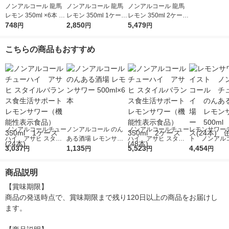
ノンアルコール 龍馬
ノンアルコール 龍馬
ノンアルコール 龍馬
レモン 350ml ×6本 日
レモン 350ml 1ケース
レモン 350ml 2ケース
本ビール
748
（24本） 日本ビール
2,850
（48本） 日本ビール
5,479
円
円
円
こちらの商品もおすすめ
ノンアルコールチュー
ノンアルコール のん
ノンアルコールチュー
レモンサワー
ハイ アサヒ スタイ
ある酒場 レモンサワ
ハイ アサヒ スタイ
ト ノンア
ルバランス食生活サポ
3,037
ー 500ml×6本
1,135
ルバランス食生活サポ
5,523
チューハイ 
4,454
円
円
円
円
ート レモンサワー
ート レモンサワー
酒場 レモ
（機能性表示食品）3
（機能性表示食品）3
500ml 1ケー
商品説明
50ml 1ケース(24本)
50ml 2ケース(48本)
本) 缶
【賞味期限】

商品の発送時点で、賞味期限まで残り120日以上の商品をお届けし
ます。
