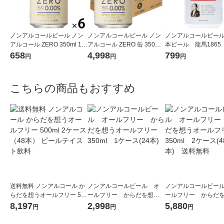
ノンアルコールビール ノン
ノンアルコールビール ノン
ノンアルコールビー
アルコール ZERO 350ml 1セ
アルコール ZERO 缶 350ml
本ビール 龍馬1865 
ット(6本) ノンアル ビールテ
2ケース（48本）ノンアル
l 1パック(6本) ビ
658
4,998
799
円
円
円
イスト【アスクル・ロハコ
【アスクル・ロハコ限定】
イスト飲料
限定】 オリジナル
ビールテイスト オリジナル
こちらの商品もおすすめ
送料無料 ノンアルコール か
ノンアルコールビール オ
ノンアルコールビー
らだを想うオールフリー 50
ールフリー からだを想う
ールフリー からだ
0ml 2ケース（48本） ビール
オールフリー 350ml 1ケ
オールフリー 350m
8,197
2,998
5,880
円
円
円
テイスト飲料
ース(24本)
ース(48本) 送料無料