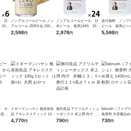
ル 日
ノンアルコールビール ノン
ノンアルコールビール 日
送付無料 ノンア
350m
アルコール ZERO 缶 350ml
本ビール 龍馬1865 350m
ビール 龍馬ビール
ールテ
1ケース（24本）ノンアル
l 1ケース(24本) ビールテ
2ケース(48本)
2,598
2,978
5,598
円
円
円
【アスクル・ロハコ限定】
イスト飲料
イスト飲料
ビールテイスト オリジナ
ル
ル オ
ドギーマンハヤシ 無添加良
無印良品 アクリルティシュ
fabrush（ファ
を想う
品 アキレススティック 100g
ーボックス 卓上用 内寸 約
無香料 大容量詰め替
l 2ケ
1セット（1袋×3）犬用 おや
幅１３．５×奥行１１×高さ
ｍL 1個 柔軟剤 
4,770
790
730
円
円
円
つ
７ｃｍ 良品計画