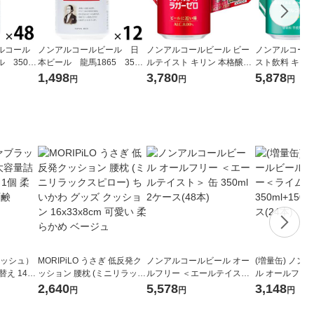
ルコール
ノンアルコールビール 日
ノンアルコールビール ビー
ノンアルコール
 350ml
本ビール 龍馬1865 350m
ルテイスト キリン 本格醸造
スト飲料 キリ
 ビールテ
l×12本 ビールテイスト飲
ノンアルコール ラガーゼロ
フリー 350ml
1,498
3,780
5,878
円
円
円
料
缶 350ml 1ケース(24本)
本） 送料無料
ブラッシュ）
MORIPiLO うさぎ 低反発ク
ノンアルコールビール オー
(増量缶) ノン
え 1400
ッション 腰枕 (ミニリラック
ルフリー ＜エールテイスト
ル オールフリ
ロケット石鹸
スピロー) ちいかわ グッズ
＞ 缶 350ml 2ケース(48本)
ョット＞350ml+
2,640
5,578
3,148
円
円
円
クッション 16x33x8cm 可愛
ケース(24本)
い 柔らかめ ベージュ