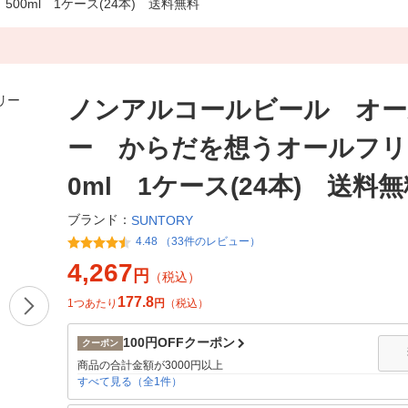
0ml 1ケース(24本) 送料無料
ノンアルコールビール オー
ー からだを想うオールフリ
0ml 1ケース(24本) 送料
ブランド：
SUNTORY
4.48 （33件のレビュー）
4,267
円
（税込）
177.8
1つあたり
円
（税込）
100円OFFクーポン
クーポン
商品の合計金額が3000円以上
すべて見る（全1件）