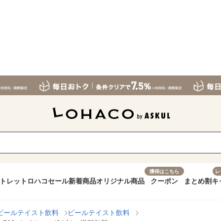
獲得はこちら
レ
トレット
ロハコセール
新着商品
オリジナル商品
クーポン
まとめ割
キ
ビールテイスト飲料
ビールテイスト飲料