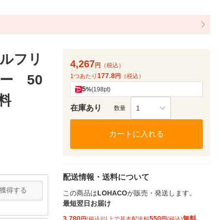
ルフリ
4,267
円
（税込）
177.8
ー 50
1つあたり
円
（税込）
5
%
(198pt)
無料
在庫あり
1
数量
カートに入れる
配送情報・送料について
獲得する
この商品は
LOHACO
が販売・発送します。
最短翌日お届け
3,780
550
無料
円
(税込)以上で基本配送料
円
(税込)