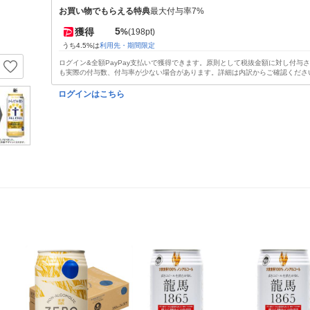
お買い物でもらえる特典
最大付与率7%
5
獲得
%
(198pt)
うち4.5%は
利用先・期間限定
ログイン&全額PayPay支払いで獲得できます。原則として税抜金額に対し付与
も実際の付与数、付与率が少ない場合があります。詳細は内訳からご確認くださ
ログインはこちら