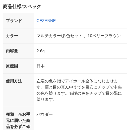
商品仕様/スペック
ブランド
CEZANNE
カラー
マルチカラー/多色セット 、10ベリーブラウン
内容量
2.6g
原産国
日本
使用方法
左端の色を指でアイホール全体になじませま
す。眉と目の真ん中までを目安にチップで中央
の色を塗ります。右端の色をチップで目の際に
塗ります。
種類 ※お手
パウダー
元に届いた商
品を必ずご確