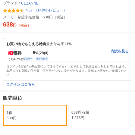
ブランド：
CEZANNE
4.57 （14件のレビュー）
メーカー希望小売価格：
638円（税込）
638
円
（税込）
お買い物でもらえる特典
最大付与率11%
内訳を見る
5
獲得
%
(28pt)
うち4.5%は
利用先・期間限定
ログイン&全額PayPay支払いで獲得できます。原則として税抜金額に対し付与されます。
表示よりも実際の付与数、付与率が少ない場合があります。詳細は内訳からご確認くださ
い。
ログインはこちら
販売単位
638円×2個
1個
1,276円
638円