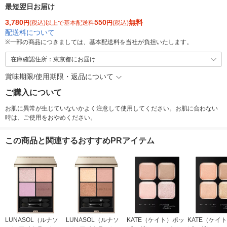
最短翌日お届け
3,780
550
無料
円
(税込)以上で基本配送料
円
(税込)
配送料について
※
一部の商品につきましては、基本配送料を当社が負担いたします。
在庫確認住所：東京都にお届け
賞味期限/使用期限・返品について
ご購入について
お肌に異常が生じていないかよく注意して使用してください。お肌に合わない
時は、ご使用をおやめください。
この商品と関連するおすすめPRアイテム
LUNASOL（ルナソ
LUNASOL（ルナソ
KATE（ケイト）ポッ
KATE（ケイ