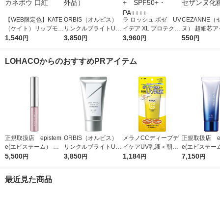
【WEB限定色】KATE
ORBIS（オルビス）
ラ ロッシュ ポゼ UV
CEZANNE（
（ケイト）リップモン
リンクルブライトUV
イデア XL プロテクシ
ヌ） 超細芯ア
スター 04 パンプキン
1,540
プロテクター N 50g
3,850
ョントーンアップ ロ
3,960
ウ 03（ナチ
550
円
円
円
円
ワイン カネボウ 口紅
（医薬部外品）
ーズ+ SPF50+・PA
ラウン） セザ
++++
粧品
LOHACOからのおすすめPRアイテム
正規取扱店 epistem
ORBIS（オルビス）
メラノCCディープデ
正規取扱店 ep
e(エピステーム） パ
リンクルブライトUV
イケアUV乳液＜朝用
e(エピステー
ワライズラッシュセラ
5,500
プロテクター N 50g
3,850
日焼け止め乳液＞50g
1,184
ワイトUVレー
7,150
円
円
円
円
ム 4.5ml まつげ美容
（医薬部外品）
SPF50+・PA++++ロ
F50+／PA++
液
ート製薬
日焼け止め
最近見た商品