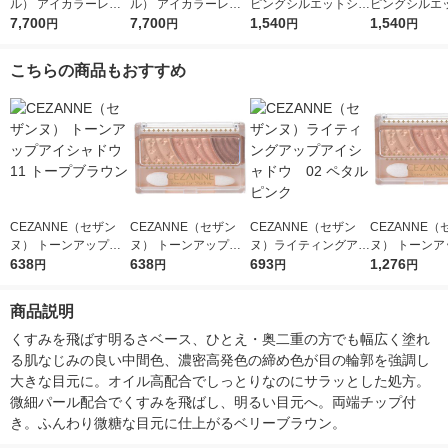
ル） アイカラーレー
ル） アイカラーレー
ピングシルエットシャ
ピングシルエ
ションＮ 20
7,700
ションＮ 18
7,700
ドウ PK-1 ラズベリー
1,540
ドウ OR-2 
1,540
円
円
円
円
ロゼ ポップカネボウ
ゼポップ カネ
アイシャドウ
イシャドウ
こちらの商品もおすすめ
CEZANNE（セザン
CEZANNE（セザン
CEZANNE（セザン
CEZANNE（
ヌ） トーンアップア
ヌ） トーンアップア
ヌ）ライティングアッ
ヌ） トーンア
イシャドウ11 トープ
638
イシャドウ 08 ハニー
638
プアイシャドウ 02
693
イシャドウ 08
1,276
円
円
円
円
ブラウン
ブラウン セザンヌ化
ペタルピンク
ブラウン セザ
粧品
粧品 ×2個
商品説明
くすみを飛ばす明るさベース、ひとえ・奥二重の方でも幅広く塗れ
る肌なじみの良い中間色、濃密高発色の締め色が目の輪郭を強調し
大きな目元に。オイル高配合でしっとりなのにサラッとした処方。
微細パール配合でくすみを飛ばし、明るい目元へ。両端チップ付
き。ふんわり微糖な目元に仕上がるベリーブラウン。