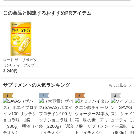
この商品と関連するおすすめPRアイテム
ロート ザ・リポ ビタ
ミンCディープカプセ
ル 1個 ロート製薬
3,240
円
サプリメントの人気ランキング
もっと見る
1
2
3
4