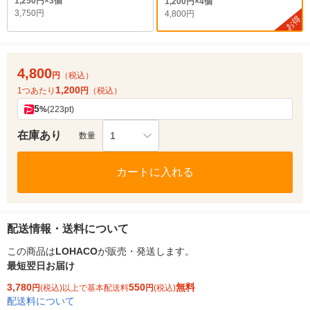
1,250円×3個
1,200円×4個
3,750円
4,800円
お得
4,800
円
（税込）
1,200
1つあたり
円
（税込）
5
%
(223pt)
在庫あり
1
数量
カートに入れる
配送情報・送料について
この商品は
LOHACO
が販売・発送します。
最短翌日お届け
3,780
550
無料
円
(税込)以上で基本配送料
円
(税込)
配送料について