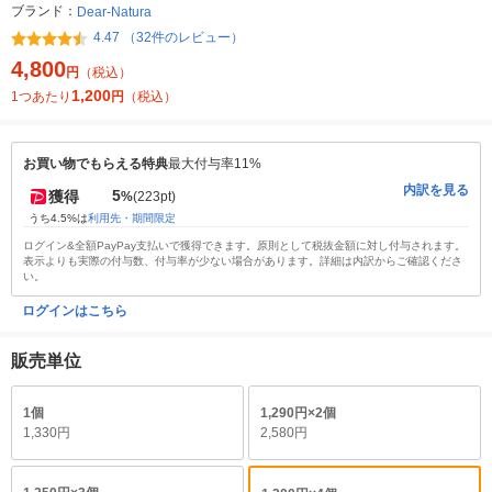
ブランド：
Dear-Natura
4.47 （32件のレビュー）
4,800
円
（税込）
1,200
1つあたり
円
（税込）
お買い物でもらえる特典
最大付与率11%
内訳を見る
5
獲得
%
(223pt)
うち4.5%は
利用先・期間限定
ログイン&全額PayPay支払いで獲得できます。原則として税抜金額に対し付与されます。
表示よりも実際の付与数、付与率が少ない場合があります。詳細は内訳からご確認くださ
い。
ログインはこちら
販売単位
1個
1,290円×2個
1,330円
2,580円