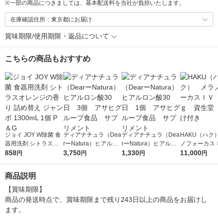
※
一部の商品につきましては、基本配送料を当社が負担いたします。
在庫確認住所：東京都にお届け
賞味期限/使用期限・返品について
こちらの商品もおすすめ
ジョイ JOY W除菌 食
ディアナチュラ（Dea
ディアナチュラ（Dea
HAKU（ハク
器用洗剤 シトラスオ
rーNatura）ヒアルロ
rーNatura）ヒアルロ
ノフォーカス
レンジの香り 詰め替
858
ン酸30日 3個 アサ
3,750
ン酸30日 1個 アサ
1,330
5ｇ 資生堂
11,000
円
円
円
円
え ジャンボ 1300mL
ヒグループ食品 サプ
ヒグループ食品 サプ
付き
1個 P＆G
リメント
リメント
商品説明
【賞味期限】

商品の発送時点で、賞味期限まで残り243日以上の商品をお届けし
ます。
