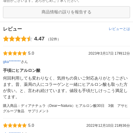
場合がございます。あらかじめご了承ください。
商品情報の誤りを報告する
レビュー
レビューとは
4.47
（32件）
5.0
2023年3月17日 17時12分
gka********
さん
手頃にヒアルロン酸
何回利用しても変わりなく、気持ちの良いご対応ありがとうござい
ます。昔、薬局の人にコラーゲンと一緒にヒアルロン酸も取った方
が良い。と、言われ続けています。値段も手頃だしけっこう満足し
てます。
購入商品：ディアナチュラ（DearーNatura）ヒアルロン酸30日 3個 アサヒ
グループ食品 サプリメント
5.0
2022年12月10日 21時36分