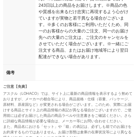
243日以上の商品をお届けします。※商品の色
や質感を出来るだけ忠実に再現するよう心がけ
ていますが実物と若干異なる場合がございま
す。※多くのお客様にご利用いただくため、同
一のお客様からの大量のご注文、同一のお届け
先への大量のご注文は、ご注文のキャンセルを
させていただく場合がございます。※一緒にご
注文する商品、またはお届け地域等により翌日
配達ができない場合があります。
備考
ご注意【免責】
アスクル（LOHACO）では、サイト上に最新の商品情報を表示するよう努めて
おりますが、メーカーの都合等により、商品規格・仕様（容量、パッケージ、
原材料、原産国など）が変更される場合がございます。このため、実際にお届
けする商品とサイト上の商品情報の表記が異なる場合がございますので、ご使
用前には必ずお届けした商品の商品ラベルや注意書きをご確認ください。さら
に詳細な商品情報が必要な場合は、メーカー等にお問い合わせください。
また、商品名における「セット」や「箱」の表記は、必ずしも箱でのお届けを
お約束するものではありません。お届け形態は倉庫の在庫状況等により異なる