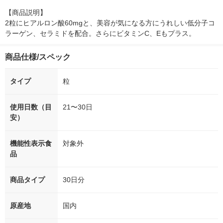
【商品説明】

2粒にヒアルロン酸60mgと、美容が気になる方にうれしい低分子コ
ラーゲン、セラミドを配合。さらにビタミンC、Eもプラス。
商品仕様/スペック
タイプ
粒
使用日数（目
21〜30日
安）
機能性表示食
対象外
品
商品タイプ
30日分
原産地
国内