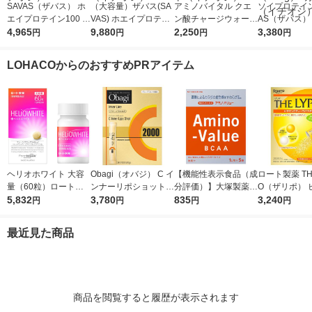
SAVAS（ザバス） ホ
（大容量）ザバス(SA
アミノバイタル クエ
ソイプロテイン
エイプロテイン100 リ
VAS) ホエイプロテイ
ン酸チャージウォータ
AS（ザバス）
ッチショコラ味 1袋
4,965
ン100 リッチショコラ
9,880
ー24本入箱 味の
2,250
プ＆ビューティ
3,380
円
円
円
円
（980g） 明治（イチ
味 1袋（2200g） 明治
素 アミノ酸 サプリ
クティー風味
オシ）
（イチオシ）
メント（イチオシ）
（900g） 明
LOHACOからのおすすめPRアイテム
チオシ）
ヘリオホワイト 大容
Obagi（オバジ） C イ
【機能性表示食品（成
ロート製薬 THE
量（60粒）ロート製
ンナーリポショット 7
分評価）】大塚製薬
O（ザリポ） 
薬 サプリメント
5,832
0g×28本入 ロート製
3,780
アミノバリュー パウ
835
Cディープパ
3,240
円
円
円
円
薬
ダー（1リットル用）
1箱（30本入
1箱（5袋入）
スティックタ
最近見た商品
養機能食品
商品を閲覧すると履歴が表示されます