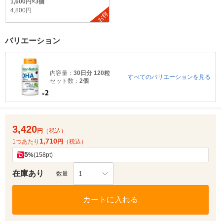
1,600円×3個
4,800円
お得
バリエーション
内容量：
30日分 120粒
すべてのバリエーションを見る
セット数：
2個
3,420
円
（税込）
1,710
1つあたり
円
（税込）
5
%
(158pt)
在庫あり
1
数量
カートに入れる