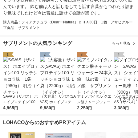
サプリを飲み続けて体調もよく毎日魚を食べる事が出来ないので飲
んでいます。 飲む前は人と話しをしても話す言葉がもつれたり詰ま
り気味でしたけど今は普通に話せて会話が楽です。
購入商品：ディアナチュラ（DearーNatura）ＤＨＡ30日 1個 アサヒグルー
プ食品 サプリメント
サプリメントの人気ランキング
もっと見る
1
2
3
4
SAVAS（ザバス） ホ
（大容量）ザバス(SA
アミノバイタル クエ
ソイプロテイン
エイプロテイン100 リ
VAS) ホエイプロテイ
ン酸チャージウォータ
AS（ザバス）
ッチショコラ味 1袋
4,965
ン100 リッチショコラ
9,880
ー24本入箱 味の
2,250
プ＆ビューティ
3,380
円
円
円
円
（980g） 明治（イチ
味 1袋（2200g） 明治
素 アミノ酸 サプリ
クティー風味
オシ）
（イチオシ）
メント（イチオシ）
（900g） 明
LOHACOからのおすすめPRアイテム
チオシ）