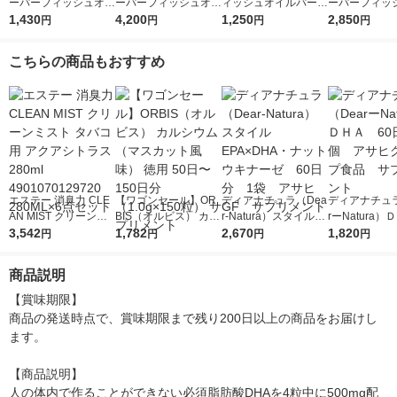
ーパーフィッシュオイ
ーパーフィッシュオイ
ィッシュオイルパール
ーパーフィッ
ル DHA・EPA（90日
1,430
ル DHA・EPA（90日
4,200
（45日分） 1個（180
1,250
ル DHA・EP
2,850
円
円
円
円
分） 1個（90粒） 機
分） 1セット（1個（9
粒） 機能性表示食品
分） 1セット
能性表示食品 サプリ
0粒）×3） サプリメン
サプリメント 大塚製
0粒）×2） 
こちらの商品もおすすめ
メント 大塚製薬
ト 大塚製薬
薬
ト 大塚製薬
エステー 消臭力 CLE
【ワゴンセール】OR
ディアナチュラ（Dea
ディアナチュラ
AN MIST クリーンミ
BIS（オルビス） カル
r-Natura）スタイル
rーNatura）
スト タバコ用 アクア
3,542
シウム（マスカット風
1,782
EPA×DHA・ナットウ
2,670
0日 1個 ア
1,820
円
円
円
円
シトラス 280ml 4901
味） 徳用 50日〜150
キナーゼ 60日分 1
ループ食品 
070129720 280ML×6
日分（1.0g×150粒）
袋 アサヒGF サプ
ント
商品説明
点セット
サプリメント
リメント
【賞味期限】

商品の発送時点で、賞味期限まで残り200日以上の商品をお届けし
ます。

【商品説明】

人の体内で作ることができない必須脂肪酸DHAを4粒中に500mg配