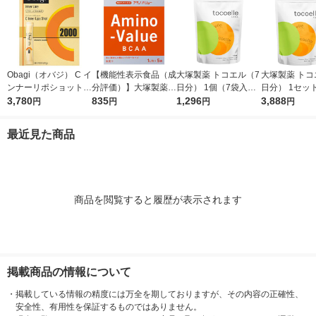
Obagi（オバジ） C イ
【機能性表示食品（成
大塚製薬 トコエル（7
大塚製薬 トコ
ンナーリポショット 7
分評価）】大塚製薬
日分） 1個（7袋入）
日分） 1セッ
0g×28本入 ロート製
3,780
アミノバリュー パウ
835
サプリメント エクオ
1,296
（7袋入）×3
3,888
円
円
円
円
薬
ダー（1リットル用）
ール
メント
1箱（5袋入）
最近見た商品
商品を閲覧すると履歴が表示されます
掲載商品の情報について
・
掲載している情報の精度には万全を期しておりますが、その内容の正確性、
安全性、有用性を保証するものではありません。