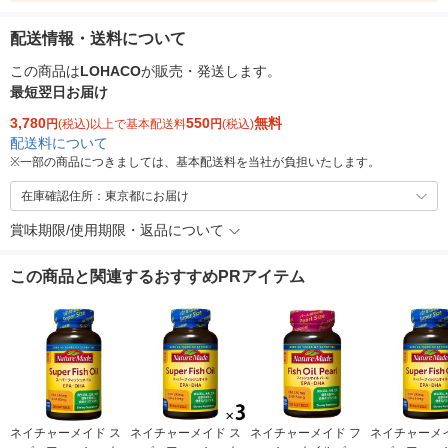
配送情報・送料について
この商品は
LOHACO
が販売・発送します。
最短翌日お届け
3,780
550
無料
円
(税込)以上で基本配送料
円
(税込)
配送料について
※
一部の商品につきましては、基本配送料を当社が負担いたします。
在庫確認住所：東京都にお届け
賞味期限/使用期限・返品について
この商品と関連するおすすめPRアイテム
ネイチャーメイド ス
ネイチャーメイド ス
ネイチャーメイド フ
ネイチャーメイ