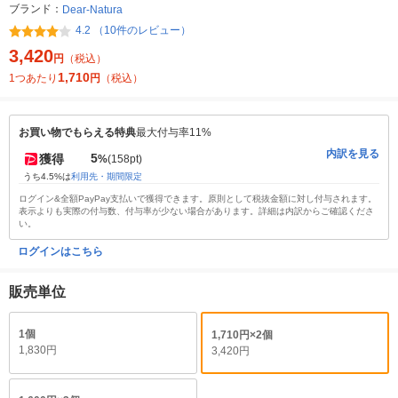
ブランド：
Dear-Natura
4.2 （10件のレビュー）
3,420
円
（税込）
1,710
1つあたり
円
（税込）
お買い物でもらえる特典
最大付与率11%
内訳を見る
5
獲得
%
(158pt)
うち4.5%は
利用先・期間限定
ログイン&全額PayPay支払いで獲得できます。原則として税抜金額に対し付与されます。
表示よりも実際の付与数、付与率が少ない場合があります。詳細は内訳からご確認くださ
い。
ログインはこちら
販売単位
1個
1,710円×2個
1,830円
3,420円