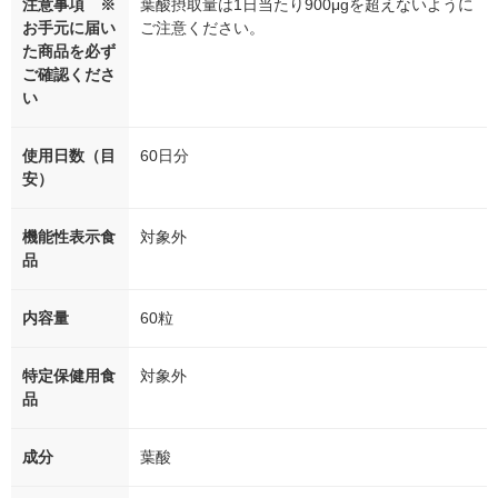
注意事項 ※
葉酸摂取量は1日当たり900μgを超えないように
お手元に届い
ご注意ください。
た商品を必ず
ご確認くださ
い
使用日数（目
60日分
安）
機能性表示食
対象外
品
内容量
60粒
特定保健用食
対象外
品
成分
葉酸