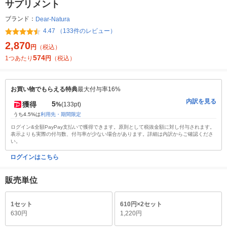
サプリメント
ブランド：
Dear-Natura
4.47 （133件のレビュー）
2,870
円
（税込）
574
1つあたり
円
（税込）
お買い物でもらえる特典
最大付与率16%
内訳を見る
5
獲得
%
(133pt)
うち4.5%は
利用先・期間限定
ログイン&全額PayPay支払いで獲得できます。原則として税抜金額に対し付与されます。
表示よりも実際の付与数、付与率が少ない場合があります。詳細は内訳からご確認くださ
い。
ログインはこちら
販売単位
1セット
610円×2セット
630円
1,220円