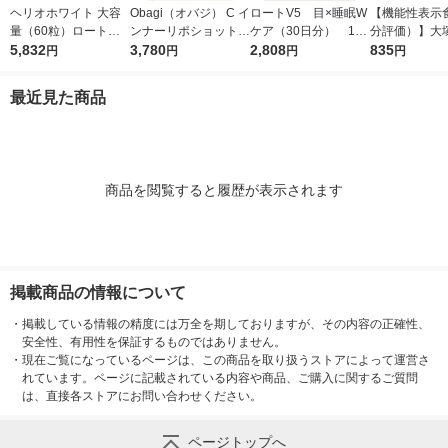
ヘリオホワイト 大容
Obagi（オバジ） C イ
ロートV5 目×睡眠W
【機能性表示
量（60粒）ロート製
ンナーリポショット 7
ケア（30日分） 1個
分評価）】大
薬 サプリメント
5,832
0g×28本入 ロート製
3,780
（30粒入） ロート
2,808
アミノバリュー
835
円
円
円
円
薬
製薬 目のサプリメン
ダー（1リッ
ト
1箱（5袋入）
最近見た商品
商品を閲覧すると履歴が表示されます
掲載商品の情報について
・
掲載している情報の精度には万全を期しておりますが、その内容の正確性、
安全性、有用性を保証するものではありません。
・
現在ご覧になっているページは、この商品を取り扱うストアによって運営さ
れています。ページに記載されている内容や商品、ご購入に関するご質問
は、直接各ストアにお問い合わせください。
ページトップへ