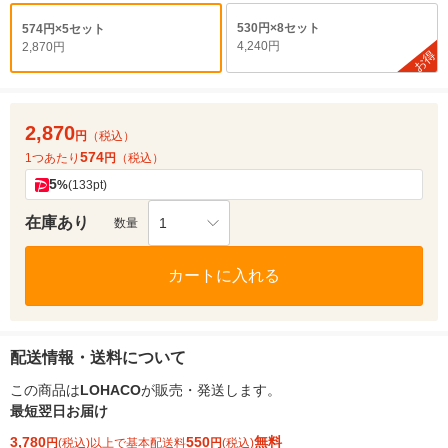
530円×8セット
574円×5セット
4,240円
2,870円
お得
2,870
円
（税込）
574
1つあたり
円
（税込）
5
%
(133pt)
在庫あり
1
数量
カートに入れる
配送情報・送料について
この商品は
LOHACO
が販売・発送します。
最短翌日お届け
3,780
550
無料
円
(税込)以上で基本配送料
円
(税込)