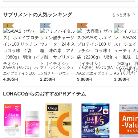
サプリメントの人気ランキング
もっと見る
1
2
3
4
SAVAS（ザバス） ホ
アミノバイタル クエ
（大容量）ザバス(SA
ソイプロテイン
エイプロテイン100 リ
ン酸チャージウォータ
VAS) ホエイプロテイ
AS（ザバス）
ッチショコラ味 1袋
4,965
ー24本入箱 味の
2,250
ン100 リッチショコラ
9,880
プ＆ビューティ
3,380
円
円
円
円
（980g） 明治（イチ
素 アミノ酸 サプリ
味 1袋（2200g） 明治
クティー風味
オシ）
メント（イチオシ）
（イチオシ）
（900g） 明
LOHACOからのおすすめPRアイテム
チオシ）