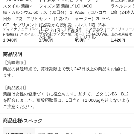
ディアナチュラ（Dea
【アウトレット】森永
【水・ミネラルウォー
アイリスフーズ
r-Natura）スタイル 葉
ママのビフィズス菌
ター】LOHACO Wate
山の強炭酸水 
酸×鉄・カルシウム 60
1,940
葉酸プラス（30日
1,960
r（ロハコウォータ
490
レス 500ml 1
1,420
円
円
円
円
日分 2袋 アサヒGF
分） 1セット（1袋×
ー）2L ラベルレス 1
本入）
サプリメント
2） 妊娠期から授乳期
箱（5本入）（イチオ
商品説明
に サプリメント 森永
シ） オリジナル
乳業
【賞味期限】

商品の発送時点で、賞味期限まで残り243日以上の商品をお届けし
ます。

【商品説明】

葉酸は女性の健康づくりに役立ちます。加えて、ビタミンB6・B12
を配合しました。葉酸摂取量は、1日当たり1,000μgを超えないよう
ご注意ください。
商品仕様/スペック