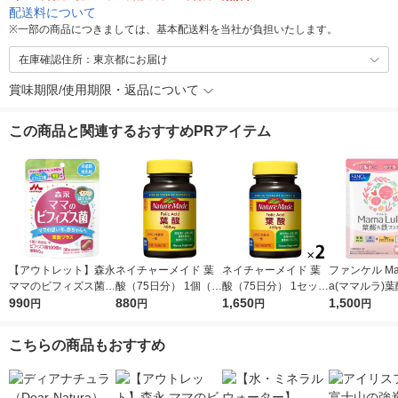
配送料について
※
一部の商品につきましては、基本配送料を当社が負担いたします。
在庫確認住所：東京都にお届け
賞味期限/使用期限・返品について
この商品と関連するおすすめPRアイテム
【アウトレット】森永
ネイチャーメイド 葉
ネイチャーメイド 葉
ファンケル Mam
ママのビフィズス菌
酸（75日分） 1個（1
酸（75日分） 1セット
a(ママルラ)
葉酸プラス（30日
990
50粒） 大塚製薬 サプ
880
（1個（150粒）×2）
1,650
プラス 30日分
1,500
円
円
円
円
分） 1袋（30粒入）
リメント
大塚製薬 サプリメン
メント 葉酸サ
妊娠期から授乳期に
ト
活中 妊娠中 鉄 
こちらの商品もおすすめ
サプリメント 森永乳
業